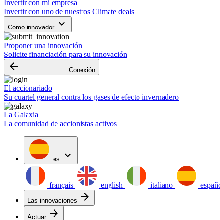
Invertir con mi empresa
Invertir con uno de nuestros Climate deals
keyboard_arrow_down
Como innovador
Proponer una innovación
Solicite financiación para su innovación
arrow_backward
Conexión
El accionariado
Su cuartel general contra los gases de efecto invernadero
La Galaxia
La comunidad de accionistas activos
expand_more
es
français
english
italiano
españ
arrow_forward
Las innovaciones
arrow_forward
Actuar