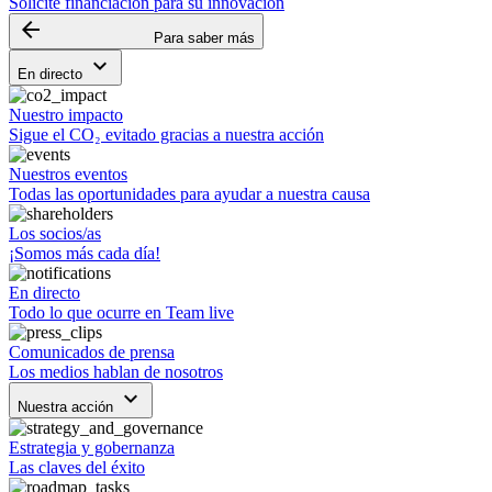
Solicite financiación para su innovación
arrow_backward
Para saber más
keyboard_arrow_down
En directo
Nuestro impacto
Sigue el CO₂ evitado gracias a nuestra acción
Nuestros eventos
Todas las oportunidades para ayudar a nuestra causa
Los socios/as
¡Somos más cada día!
En directo
Todo lo que ocurre en Team live
Comunicados de prensa
Los medios hablan de nosotros
keyboard_arrow_down
Nuestra acción
Estrategia y gobernanza
Las claves del éxito