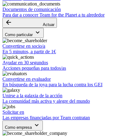
Documentos de comunicación
Para dar a conocer Team for the Planet a tu alrededor
arrow_backward
Actuar
keyboard_arrow_down
Como particular
Convertirse en socio/a
En 5 minutos, a partir de 1€
Ayudar en 30 segundos
Acciones pequeñas para todos/as
Convertirse en evaluador
En búsqueda de la joya para la lucha contra los GEI
Unirse a la galaxia de la acción
La comunidad más activa y alegre del mundo
Solicitar en
Las empresas financiadas por Team contratan
keyboard_arrow_down
Como empresa