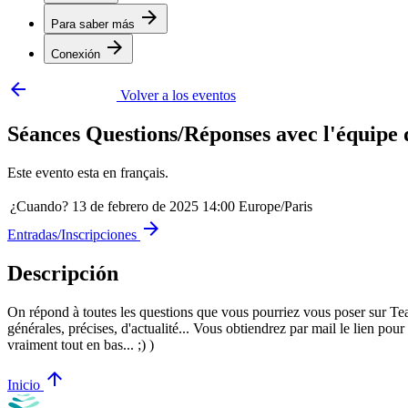
arrow_forward
Para saber más
arrow_forward
Conexión
arrow_backward
Volver a los eventos
Séances Questions/Réponses avec l'équipe 
Este evento esta en français.
¿Cuando?
13 de febrero de 2025 14:00 Europe/Paris
arrow_forward
Entradas/Inscripciones
Descripción
On répond à toutes les questions que vous pourriez vous poser sur Te
générales, précises, d'actualité... Vous obtiendrez par mail le lien pour
vraiment tout en bas... ;) )
arrow_upward
Inicio