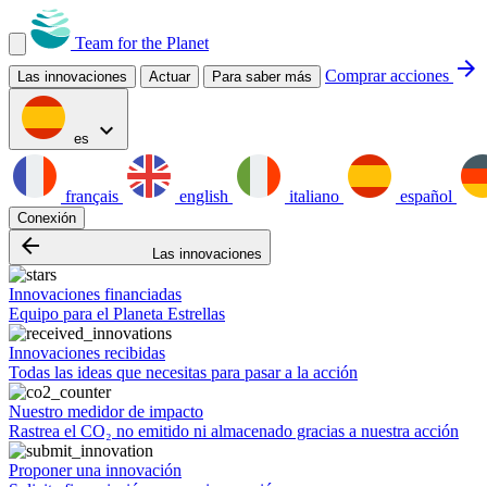
Team for the Planet
arrow_forward
Comprar acciones
Las innovaciones
Actuar
Para saber más
expand_more
es
français
english
italiano
español
Conexión
arrow_backward
Las innovaciones
Innovaciones financiadas
Equipo para el Planeta Estrellas
Innovaciones recibidas
Todas las ideas que necesitas para pasar a la acción
Nuestro medidor de impacto
Rastrea el CO₂ no emitido ni almacenado gracias a nuestra acción
Proponer una innovación