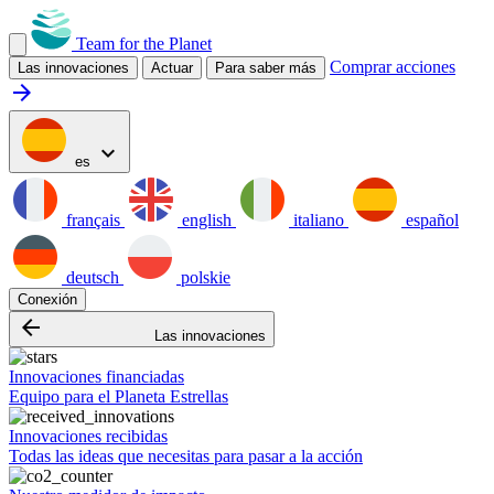
Team for the Planet
Comprar acciones
Las innovaciones
Actuar
Para saber más
arrow_forward
expand_more
es
français
english
italiano
español
deutsch
polskie
Conexión
arrow_backward
Las innovaciones
Innovaciones financiadas
Equipo para el Planeta Estrellas
Innovaciones recibidas
Todas las ideas que necesitas para pasar a la acción