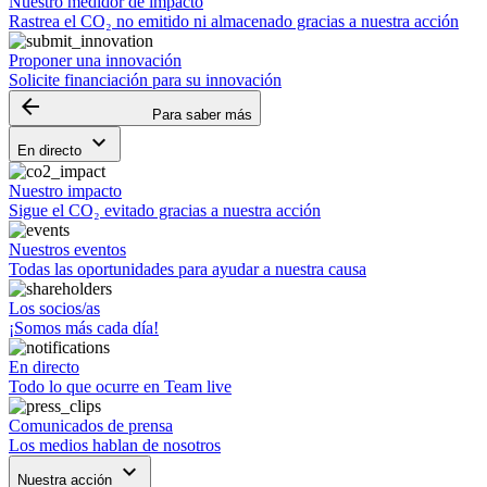
Nuestro medidor de impacto
Rastrea el CO₂ no emitido ni almacenado gracias a nuestra acción
Proponer una innovación
Solicite financiación para su innovación
arrow_backward
Para saber más
keyboard_arrow_down
En directo
Nuestro impacto
Sigue el CO₂ evitado gracias a nuestra acción
Nuestros eventos
Todas las oportunidades para ayudar a nuestra causa
Los socios/as
¡Somos más cada día!
En directo
Todo lo que ocurre en Team live
Comunicados de prensa
Los medios hablan de nosotros
keyboard_arrow_down
Nuestra acción