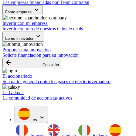
Las empresas financiadas por Team contratan
keyboard_arrow_down
Como empresa
Invertir con mi empresa
Invertir con uno de nuestros Climate deals
keyboard_arrow_down
Como innovador
Proponer una innovación
Solicite financiación para su innovación
arrow_backward
Conexión
El accionariado
Su cuartel general contra los gases de efecto invernadero
La Galaxia
La comunidad de accionistas activos
expand_more
es
français
english
italiano