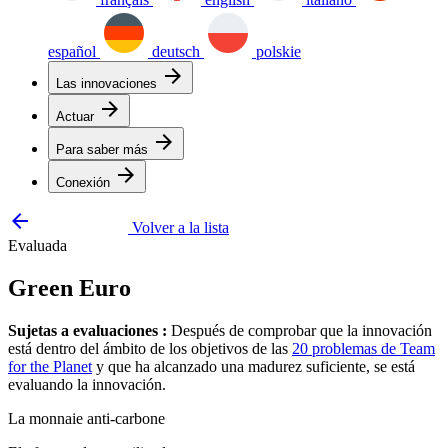
español
deutsch
polskie
arrow_forward
Las innovaciones
arrow_forward
Actuar
arrow_forward
Para saber más
arrow_forward
Conexión
arrow_backward
Volver a la lista
Evaluada
Green Euro
Sujetas a evaluaciones :
Después de comprobar que la innovación
está dentro del ámbito de los objetivos de las
20 problemas de Team
for the Planet
y que ha alcanzado una madurez suficiente, se está
evaluando la innovación.
La monnaie anti-carbone