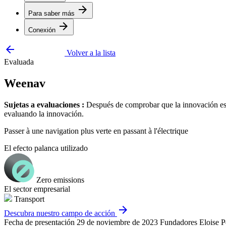
arrow_forward
Para saber más
arrow_forward
Conexión
arrow_backward
Volver a la lista
Evaluada
Weenav
Sujetas a evaluaciones :
Después de comprobar que la innovación está
evaluando la innovación.
Passer à une navigation plus verte en passant à l'électrique
El efecto palanca utilizado
Zero emissions
El sector empresarial
Transport
arrow_forward
Descubra nuestro campo de acción
Fecha de presentación
29 de noviembre de 2023
Fundadores
Eloise 