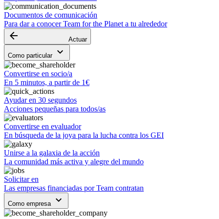
Documentos de comunicación
Para dar a conocer Team for the Planet a tu alrededor
arrow_backward
Actuar
keyboard_arrow_down
Como particular
Convertirse en socio/a
En 5 minutos, a partir de 1€
Ayudar en 30 segundos
Acciones pequeñas para todos/as
Convertirse en evaluador
En búsqueda de la joya para la lucha contra los GEI
Unirse a la galaxia de la acción
La comunidad más activa y alegre del mundo
Solicitar en
Las empresas financiadas por Team contratan
keyboard_arrow_down
Como empresa