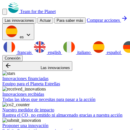
Team for the Planet
arrow_forward
Comprar acciones
Las innovaciones
Actuar
Para saber más
expand_more
es
français
english
italiano
español
Conexión
arrow_backward
Las innovaciones
Innovaciones financiadas
Equipo para el Planeta Estrellas
Innovaciones recibidas
Todas las ideas que necesitas para pasar a la acción
Nuestro medidor de impacto
Rastrea el CO₂ no emitido ni almacenado gracias a nuestra acción
Proponer una innovación