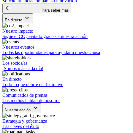
Solicite financiación para su innovación
arrow_backward
Para saber más
keyboard_arrow_down
En directo
Nuestro impacto
Sigue el CO₂ evitado gracias a nuestra acción
Nuestros eventos
Todas las oportunidades para ayudar a nuestra causa
Los socios/as
¡Somos más cada día!
En directo
Todo lo que ocurre en Team live
Comunicados de prensa
Los medios hablan de nosotros
keyboard_arrow_down
Nuestra acción
Estrategia y gobernanza
Las claves del éxito