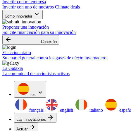
Invertir con mi empresa
Invertir con uno de nuestros Climate deals
keyboard_arrow_down
Como innovador
Proponer una innovación
Solicite financiación para su innovación
arrow_backward
Conexión
El accionariado
Su cuartel general contra los gases de efecto invernadero
La Galaxia
La comunidad de accionistas activos
expand_more
es
français
english
italiano
españ
arrow_forward
Las innovaciones
arrow_forward
Actuar