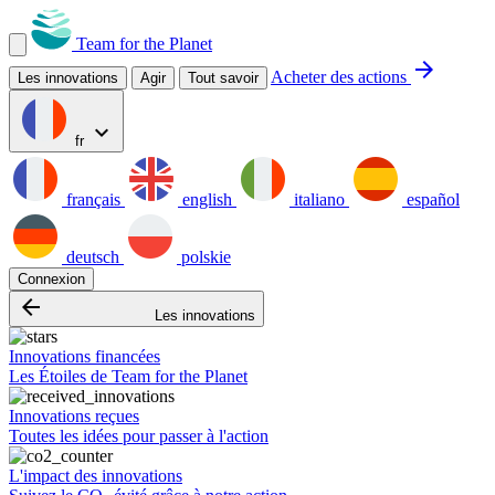
Team for the Planet
arrow_forward
Acheter des actions
Les innovations
Agir
Tout savoir
expand_more
fr
français
english
italiano
español
deutsch
polskie
Connexion
arrow_backward
Les innovations
Innovations financées
Les Étoiles de Team for the Planet
Innovations reçues
Toutes les idées pour passer à l'action
L'impact des innovations