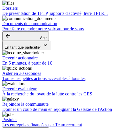
Dossiers
De présentation de TFTP, rapports d'activité, livre TFTP,...
Documents de communication
Pour faire entendre notre voix autour de vous
arrow_backward
Agir
keyboard_arrow_down
En tant que particulier
Devenir actionnaire
En 5 minutes, à partir de 1€
Aider en 30 secondes
Toutes les petites actions accessibles à tous·tes
Devenir évaluateur
À la recherche du joyau de la lutte contre les GES
Rejoindre la communauté
Donner un coup de main en rejoignant la Galaxie de l'Action
Postuler
Les entreprises financées par Team recrutent