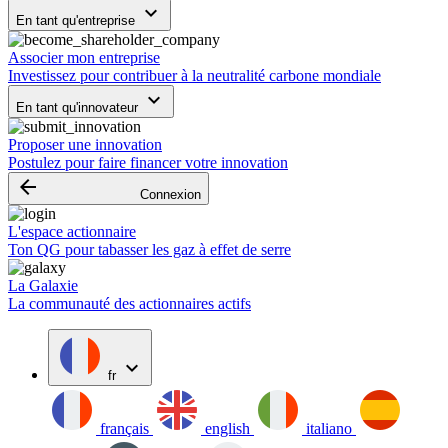
keyboard_arrow_down
En tant qu'entreprise
Associer mon entreprise
Investissez pour contribuer à la neutralité carbone mondiale
keyboard_arrow_down
En tant qu'innovateur
Proposer une innovation
Postulez pour faire financer votre innovation
arrow_backward
Connexion
L'espace actionnaire
Ton QG pour tabasser les gaz à effet de serre
La Galaxie
La communauté des actionnaires actifs
expand_more
fr
français
english
italiano