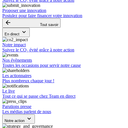
Suivez le CO₂ évité grâce à notre action
Proposer une innovation
Postulez pour faire financer votre innovation
arrow_backward
Tout savoir
keyboard_arrow_down
En direct
Notre impact
Suivez le CO₂ évité grâce à notre action
Nos évènements
Toutes les occasions pour servir notre cause
Les actionnaires
Plus nombreux chaque jour !
Le live
Tout ce qui se passe chez Team en direct
Parutions presse
Les médias parlent de nous
keyboard_arrow_down
Notre action