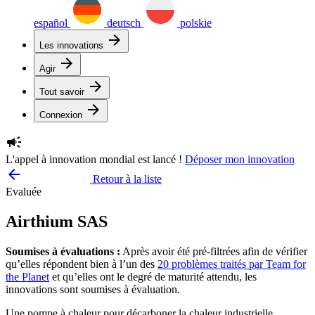
español
deutsch
polskie
arrow_forward
Les innovations
arrow_forward
Agir
arrow_forward
Tout savoir
arrow_forward
Connexion
campaign
L'appel à innovation mondial est lancé !
Déposer mon innovation
arrow_backward
Retour à la liste
Evaluée
Airthium SAS
Soumises à évaluations :
Après avoir été pré-filtrées afin de vérifier
qu’elles répondent bien à l’un des
20 problèmes traités par Team for
the Planet
et qu’elles ont le degré de maturité attendu, les
innovations sont soumises à évaluation.
Une pompe à chaleur pour décarboner la chaleur industrielle.