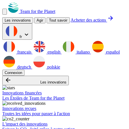
Team for the Planet
arrow_forward
Acheter des actions
Les innovations
Agir
Tout savoir
expand_more
fr
français
english
italiano
español
deutsch
polskie
Connexion
arrow_backward
Les innovations
Innovations financées
Les Étoiles de Team for the Planet
Innovations reçues
Toutes les idées pour passer à l'action
L'impact des innovations