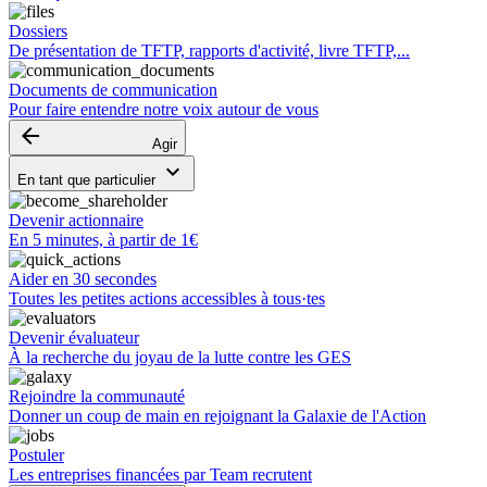
Dossiers
De présentation de TFTP, rapports d'activité, livre TFTP,...
Documents de communication
Pour faire entendre notre voix autour de vous
arrow_backward
Agir
keyboard_arrow_down
En tant que particulier
Devenir actionnaire
En 5 minutes, à partir de 1€
Aider en 30 secondes
Toutes les petites actions accessibles à tous·tes
Devenir évaluateur
À la recherche du joyau de la lutte contre les GES
Rejoindre la communauté
Donner un coup de main en rejoignant la Galaxie de l'Action
Postuler
Les entreprises financées par Team recrutent