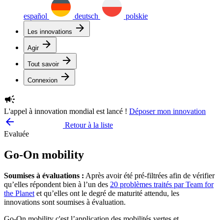
español
deutsch
polskie
arrow_forward
Les innovations
arrow_forward
Agir
arrow_forward
Tout savoir
arrow_forward
Connexion
campaign
L'appel à innovation mondial est lancé !
Déposer mon innovation
arrow_backward
Retour à la liste
Evaluée
Go-On mobility
Soumises à évaluations :
Après avoir été pré-filtrées afin de vérifier
qu’elles répondent bien à l’un des
20 problèmes traités par Team for
the Planet
et qu’elles ont le degré de maturité attendu, les
innovations sont soumises à évaluation.
Go-On mobility c'est l’application des mobilités vertes et