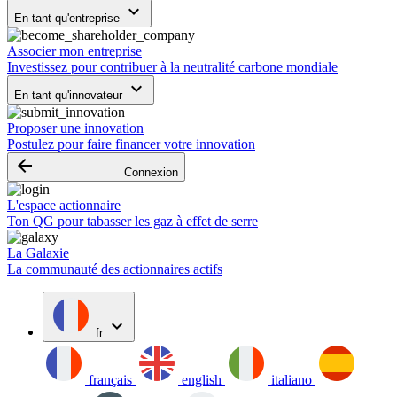
keyboard_arrow_down
En tant qu'entreprise
Associer mon entreprise
Investissez pour contribuer à la neutralité carbone mondiale
keyboard_arrow_down
En tant qu'innovateur
Proposer une innovation
Postulez pour faire financer votre innovation
arrow_backward
Connexion
L'espace actionnaire
Ton QG pour tabasser les gaz à effet de serre
La Galaxie
La communauté des actionnaires actifs
expand_more
fr
français
english
italiano