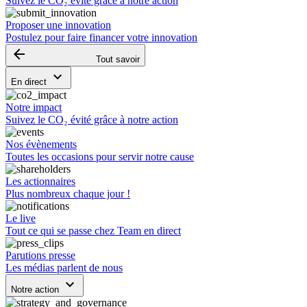
Suivez le CO₂ évité grâce à notre action
Proposer une innovation
Postulez pour faire financer votre innovation
arrow_backward
Tout savoir
keyboard_arrow_down
En direct
Notre impact
Suivez le CO₂ évité grâce à notre action
Nos évènements
Toutes les occasions pour servir notre cause
Les actionnaires
Plus nombreux chaque jour !
Le live
Tout ce qui se passe chez Team en direct
Parutions presse
Les médias parlent de nous
keyboard_arrow_down
Notre action