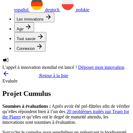
español
deutsch
polskie
arrow_forward
Les innovations
arrow_forward
Agir
arrow_forward
Tout savoir
arrow_forward
Connexion
campaign
L'appel à innovation mondial est lancé !
Déposer mon innovation
arrow_backward
Retour à la liste
Evaluée
Projet Cumulus
Soumises à évaluations :
Après avoir été pré-filtrées afin de vérifier
qu’elles répondent bien à l’un des
20 problèmes traités par Team for
the Planet
et qu’elles ont le degré de maturité attendu, les
innovations sont soumises à évaluation.
Surcycler le cumulus pour sensibiliser en préservant la biodiversité