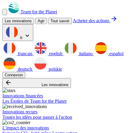
Team for the Planet
arrow_forward
Acheter des actions
Les innovations
Agir
Tout savoir
expand_more
fr
français
english
italiano
español
deutsch
polskie
Connexion
arrow_backward
Les innovations
Innovations financées
Les Étoiles de Team for the Planet
Innovations reçues
Toutes les idées pour passer à l'action
L'impact des innovations