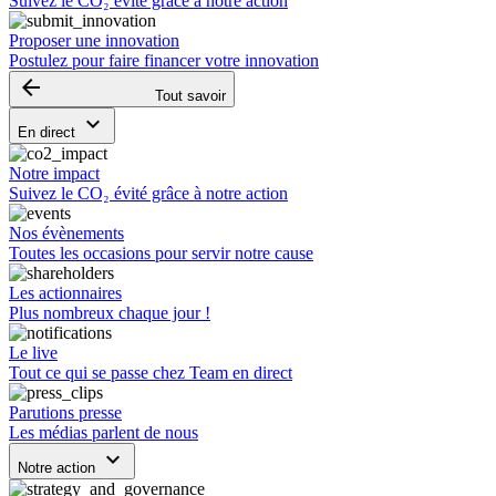
Suivez le CO₂ évité grâce à notre action
Proposer une innovation
Postulez pour faire financer votre innovation
arrow_backward
Tout savoir
keyboard_arrow_down
En direct
Notre impact
Suivez le CO₂ évité grâce à notre action
Nos évènements
Toutes les occasions pour servir notre cause
Les actionnaires
Plus nombreux chaque jour !
Le live
Tout ce qui se passe chez Team en direct
Parutions presse
Les médias parlent de nous
keyboard_arrow_down
Notre action