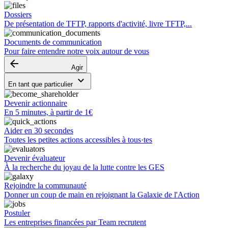
Dossiers
De présentation de TFTP, rapports d'activité, livre TFTP,...
Documents de communication
Pour faire entendre notre voix autour de vous
arrow_backward
Agir
keyboard_arrow_down
En tant que particulier
Devenir actionnaire
En 5 minutes, à partir de 1€
Aider en 30 secondes
Toutes les petites actions accessibles à tous·tes
Devenir évaluateur
À la recherche du joyau de la lutte contre les GES
Rejoindre la communauté
Donner un coup de main en rejoignant la Galaxie de l'Action
Postuler
Les entreprises financées par Team recrutent