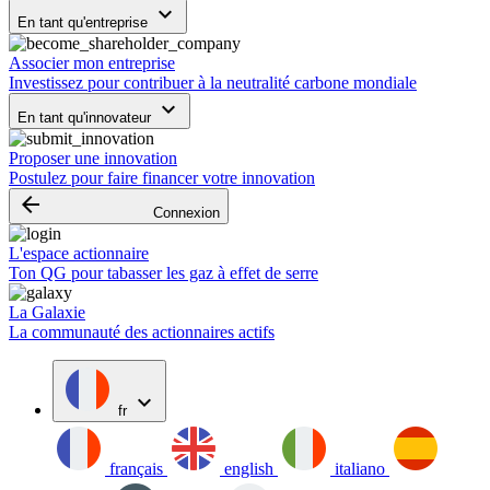
keyboard_arrow_down
En tant qu'entreprise
Associer mon entreprise
Investissez pour contribuer à la neutralité carbone mondiale
keyboard_arrow_down
En tant qu'innovateur
Proposer une innovation
Postulez pour faire financer votre innovation
arrow_backward
Connexion
L'espace actionnaire
Ton QG pour tabasser les gaz à effet de serre
La Galaxie
La communauté des actionnaires actifs
expand_more
fr
français
english
italiano