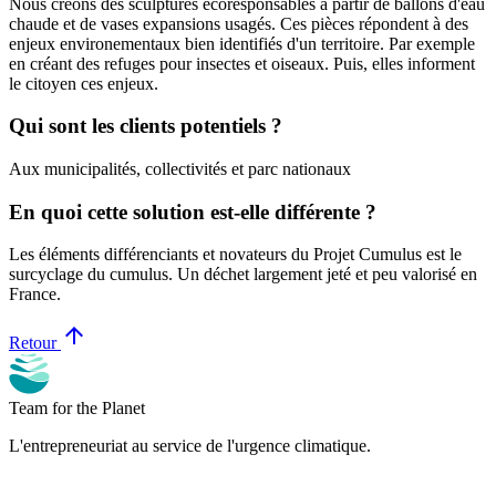
Nous créons des sculptures écoresponsables à partir de ballons d'eau
chaude et de vases expansions usagés. Ces pièces répondent à des
enjeux environementaux bien identifiés d'un territoire. Par exemple
en créant des refuges pour insectes et oiseaux. Puis, elles informent
le citoyen ces enjeux.
Qui sont les clients potentiels ?
Aux municipalités, collectivités et parc nationaux
En quoi cette solution est-elle différente ?
Les éléments différenciants et novateurs du Projet Cumulus est le
surcyclage du cumulus. Un déchet largement jeté et peu valorisé en
France.
arrow_upward
Retour
Team for the Planet
L'entrepreneuriat au service de l'urgence climatique.