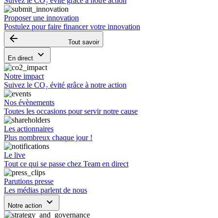
Suivez le CO₂ évité grâce à notre action
Proposer une innovation
Postulez pour faire financer votre innovation
arrow_backward
Tout savoir
keyboard_arrow_down
En direct
Notre impact
Suivez le CO₂ évité grâce à notre action
Nos évènements
Toutes les occasions pour servir notre cause
Les actionnaires
Plus nombreux chaque jour !
Le live
Tout ce qui se passe chez Team en direct
Parutions presse
Les médias parlent de nous
keyboard_arrow_down
Notre action