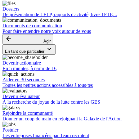
Dossiers
De présentation de TFTP, rapports d'activité, livre TFTP,...
Documents de communication
Pour faire entendre notre voix autour de vous
arrow_backward
Agir
keyboard_arrow_down
En tant que particulier
Devenir actionnaire
En 5 minutes, à partir de 1€
Aider en 30 secondes
Toutes les petites actions accessibles à tous·tes
Devenir évaluateur
À la recherche du joyau de la lutte contre les GES
Rejoindre la communauté
Donner un coup de main en rejoignant la Galaxie de l'Action
Postuler
Les entreprises financées par Team recrutent