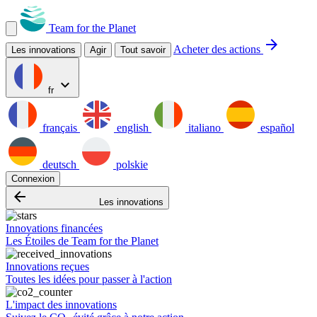
Team for the Planet
arrow_forward
Acheter des actions
Les innovations
Agir
Tout savoir
expand_more
fr
français
english
italiano
español
deutsch
polskie
Connexion
arrow_backward
Les innovations
Innovations financées
Les Étoiles de Team for the Planet
Innovations reçues
Toutes les idées pour passer à l'action
L'impact des innovations