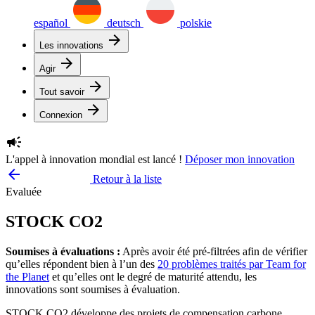
español
deutsch
polskie
arrow_forward
Les innovations
arrow_forward
Agir
arrow_forward
Tout savoir
arrow_forward
Connexion
campaign
L'appel à innovation mondial est lancé !
Déposer mon innovation
arrow_backward
Retour à la liste
Evaluée
STOCK CO2
Soumises à évaluations :
Après avoir été pré-filtrées afin de vérifier
qu’elles répondent bien à l’un des
20 problèmes traités par Team for
the Planet
et qu’elles ont le degré de maturité attendu, les
innovations sont soumises à évaluation.
STOCK CO2 développe des projets de compensation carbone