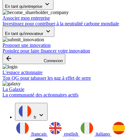
keyboard_arrow_down
En tant qu'entreprise
Associer mon entreprise
Investissez pour contribuer à la neutralité carbone mondiale
keyboard_arrow_down
En tant qu'innovateur
Proposer une innovation
Postulez pour faire financer votre innovation
arrow_backward
Connexion
L'espace actionnaire
Ton QG pour tabasser les gaz à effet de serre
La Galaxie
La communauté des actionnaires actifs
expand_more
fr
français
english
italiano