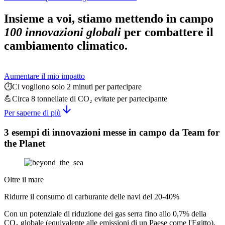
Insieme a voi, stiamo mettendo in campo
100 innovazioni globali
per combattere il
cambiamento climatico.
Aumentare il mio impatto
⏱️
Ci vogliono solo 2 minuti per partecipare
💪
Circa 8 tonnellate di CO₂ evitate per partecipante
arrow_downward
Per saperne di più
3 esempi di innovazioni messe in campo da Team for
the Planet
Oltre il mare
Ridurre il consumo di carburante delle navi del 20-40%
Con un potenziale di riduzione dei gas serra fino allo 0,7% della
CO₂ globale (equivalente alle emissioni di un Paese come l'Egitto).