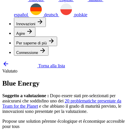
español
deutsch
polskie
arrow_forward
Innovazioni
arrow_forward
Agire
arrow_forward
Per saperne di più
arrow_forward
Connessione
arrow_backward
Torna alla lista
Valutato
Blue Energy
Soggetto a valutazione :
Dopo essere stati pre-selezionati per
assicurarsi che soddisfino uno dei
20 problematiche presentate da
Team for the Planet
e che abbiano il grado di maturità previsto, le
innovazioni sono presentate per la valutazione.
Propose une solution pérenne écologique et économique accessible
pour tous