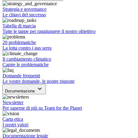
Strategia e governance
Le chiavi del successo
Tabella di marcia
Tutte le tappe per raggiungere il nostro obiettivo
20 problematiche
La lotta contro i gas serra
Il cambiamento climatico
Capire le problematiche
Domande frequenti
Le vostre domande, le nostre risposte
keyboard_arrow_down
Documentazione
Newsletter
Per saperne di più su Team for the Planet
Carta etica
I nostri valori
Documentazione legale