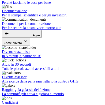
Perché facciamo le cose per bene
Documentazione
Per la stampa, scientifica e per gli investitori
Documenti per la comunicazione
Per far sentire la nostra voce intorno a te
arrow_backward
Agire
keyboard_arrow_down
Come privato
Diventare azionista
In 5 minuti, a partire da 1€
Aiuto in 30 secondi
Tutte le piccole azioni accessibili a tutti
Diventa assessor
Alla ricerca della perla rara nella lotta contro i GHG
Raggiungi la galassia dell’azione
La comunità più attiva e gioiosa al mondo
Candidarsi