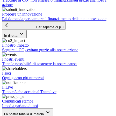
Tracciare la CO₂ non emessa o immagazzinata grazie alla nostra
azione
Proporre un'innovazione
Fai domanda per ottenere il finanziamento della tua innovazione
arrow_backward
Per saperne di più
keyboard_arrow_down
In diretta
Il nostro impatto
Seguire il CO₂ evitato grazie alla nostra azione
I nostri eventi
Tutte le possibilità di sostenere la nostra causa
I soci
Ogni giorno più numerosi
Il Live
Tutto ciò che accade al Team live
Comunicati stampa
I media parlano di noi
keyboard_arrow_down
La nostra tabella di marcia