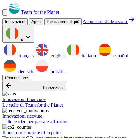
Team for the Planet
arrow_forward
Acquistare delle azioni
Innovazioni
Agire
Per saperne di più
expand_more
it
français
english
italiano
español
deutsch
polskie
Connessione
arrow_backward
Innovazioni
Innovazioni finanziate
Le stelle di Team for the Planet
Innovazioni ricevute
Tutte le idee per passare all'azione
Il nostro misuratore di impatto