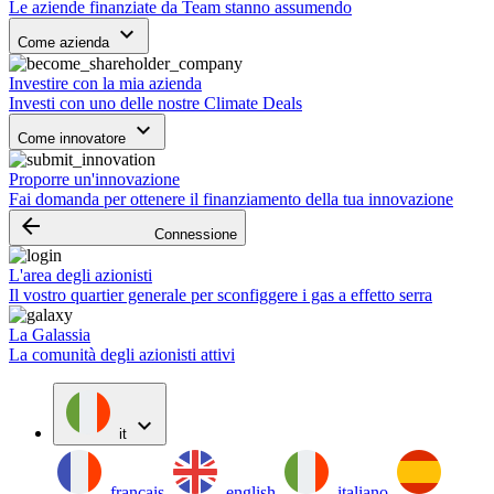
Le aziende finanziate da Team stanno assumendo
keyboard_arrow_down
Come azienda
Investire con la mia azienda
Investi con uno delle nostre Climate Deals
keyboard_arrow_down
Come innovatore
Proporre un'innovazione
Fai domanda per ottenere il finanziamento della tua innovazione
arrow_backward
Connessione
L'area degli azionisti
Il vostro quartier generale per sconfiggere i gas a effetto serra
La Galassia
La comunità degli azionisti attivi
expand_more
it
français
english
italiano