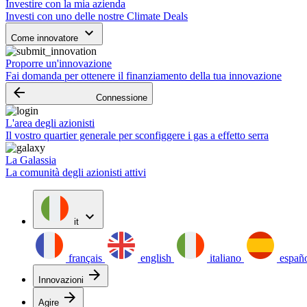
Investire con la mia azienda
Investi con uno delle nostre Climate Deals
keyboard_arrow_down
Come innovatore
Proporre un'innovazione
Fai domanda per ottenere il finanziamento della tua innovazione
arrow_backward
Connessione
L'area degli azionisti
Il vostro quartier generale per sconfiggere i gas a effetto serra
La Galassia
La comunità degli azionisti attivi
expand_more
it
français
english
italiano
españ
arrow_forward
Innovazioni
arrow_forward
Agire