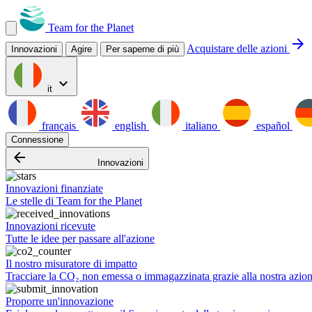
Team for the Planet
arrow_forward
Acquistare delle azioni
Innovazioni
Agire
Per saperne di più
expand_more
it
français
english
italiano
español
Connessione
arrow_backward
Innovazioni
Innovazioni finanziate
Le stelle di Team for the Planet
Innovazioni ricevute
Tutte le idee per passare all'azione
Il nostro misuratore di impatto
Tracciare la CO₂ non emessa o immagazzinata grazie alla nostra azio
Proporre un'innovazione