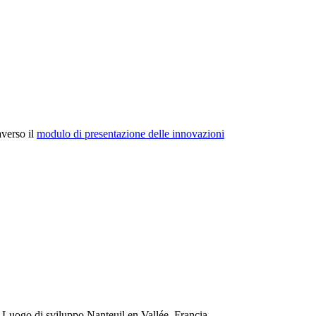
averso il
modulo di presentazione delle innovazioni
s
Luogo di sviluppo
Nanteuil en Vallée, Francia