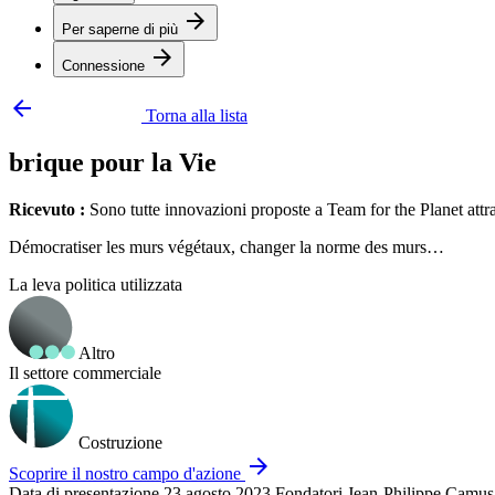
arrow_forward
Per saperne di più
arrow_forward
Connessione
arrow_backward
Torna alla lista
brique pour la Vie
Ricevuto :
Sono tutte innovazioni proposte a Team for the Planet attr
Démocratiser les murs végétaux, changer la norme des murs…
La leva politica utilizzata
Altro
Il settore commerciale
Costruzione
arrow_forward
Scoprire il nostro campo d'azione
Data di presentazione
23 agosto 2023
Fondatori
Jean-Philippe Camu