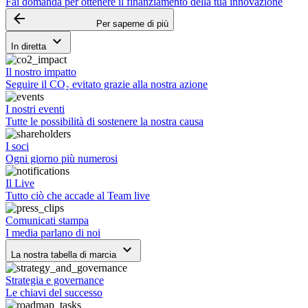
Fai domanda per ottenere il finanziamento della tua innovazione
arrow_backward
Per saperne di più
keyboard_arrow_down
In diretta
Il nostro impatto
Seguire il CO₂ evitato grazie alla nostra azione
I nostri eventi
Tutte le possibilità di sostenere la nostra causa
I soci
Ogni giorno più numerosi
Il Live
Tutto ciò che accade al Team live
Comunicati stampa
I media parlano di noi
keyboard_arrow_down
La nostra tabella di marcia
Strategia e governance
Le chiavi del successo