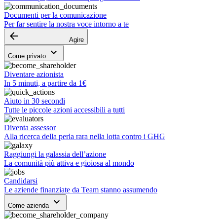
Documenti per la comunicazione
Per far sentire la nostra voce intorno a te
arrow_backward
Agire
keyboard_arrow_down
Come privato
Diventare azionista
In 5 minuti, a partire da 1€
Aiuto in 30 secondi
Tutte le piccole azioni accessibili a tutti
Diventa assessor
Alla ricerca della perla rara nella lotta contro i GHG
Raggiungi la galassia dell’azione
La comunità più attiva e gioiosa al mondo
Candidarsi
Le aziende finanziate da Team stanno assumendo
keyboard_arrow_down
Come azienda