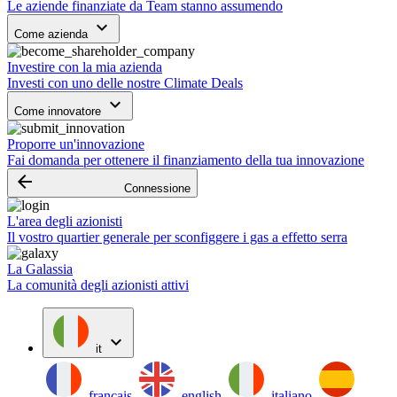
Le aziende finanziate da Team stanno assumendo
keyboard_arrow_down
Come azienda
Investire con la mia azienda
Investi con uno delle nostre Climate Deals
keyboard_arrow_down
Come innovatore
Proporre un'innovazione
Fai domanda per ottenere il finanziamento della tua innovazione
arrow_backward
Connessione
L'area degli azionisti
Il vostro quartier generale per sconfiggere i gas a effetto serra
La Galassia
La comunità degli azionisti attivi
expand_more
it
français
english
italiano