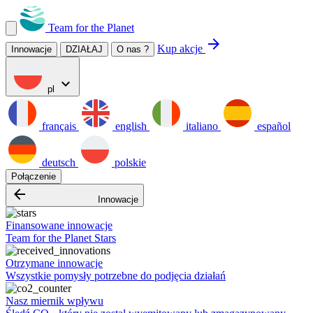
Team for the Planet
arrow_forward
Kup akcje
Innowacje
DZIAŁAJ
O nas ?
expand_more
pl
français
english
italiano
español
deutsch
polskie
Połączenie
arrow_backward
Innowacje
Finansowane innowacje
Team for the Planet Stars
Otrzymane innowacje
Wszystkie pomysły potrzebne do podjęcia działań
Nasz miernik wpływu