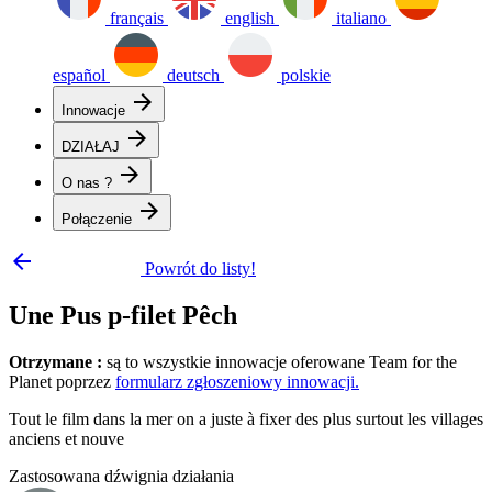
français
english
italiano
español
deutsch
polskie
arrow_forward
Innowacje
arrow_forward
DZIAŁAJ
arrow_forward
O nas ?
arrow_forward
Połączenie
arrow_backward
Powrót do listy!
Une Pus p-filet Pêch
Otrzymane :
są to wszystkie innowacje oferowane Team for the
Planet poprzez
formularz zgłoszeniowy innowacji.
Tout le film dans la mer on a juste à fixer des plus surtout les villages
anciens et nouve
Zastosowana dźwignia działania