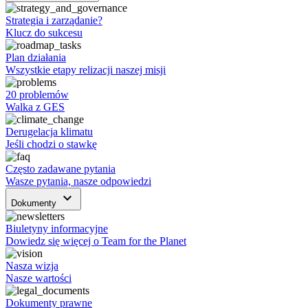
Strategia i zarządanie?
Klucz do sukcesu
Plan działania
Wszystkie etapy relizacji naszej misji
20 problemów
Walka z GES
Derugelacja klimatu
Jeśli chodzi o stawkę
Często zadawane pytania
Wasze pytania, nasze odpowiedzi
keyboard_arrow_down
Dokumenty
Biuletyny informacyjne
Dowiedz się więcej o Team for the Planet
Nasza wizja
Nasze wartości
Dokumenty prawne