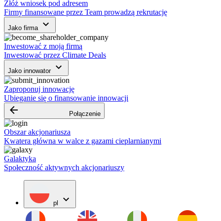
Złóż wniosek pod adresem
Firmy finansowane przez Team prowadzą rekrutację
keyboard_arrow_down
Jako firma
Inwestować z moją firmą
Inwestować przez Climate Deals
keyboard_arrow_down
Jako innowator
Zaproponuj innowację
Ubieganie się o finansowanie innowacji
arrow_backward
Połączenie
Obszar akcjonariusza
Kwatera główna w walce z gazami cieplarnianymi
Galaktyka
Społeczność aktywnych akcjonariuszy
expand_more
pl