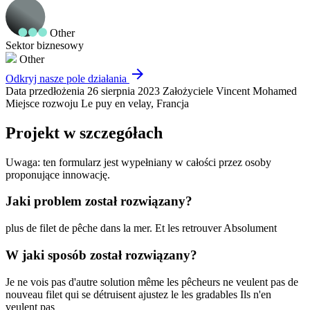
Other
Sektor biznesowy
Other
arrow_forward
Odkryj nasze pole działania
Data przedłożenia
26 sierpnia 2023
Założyciele
Vincent Mohamed
Miejsce rozwoju
Le puy en velay, Francja
Projekt w szczegółach
Uwaga: ten formularz jest wypełniany w całości przez osoby
proponujące innowację.
Jaki problem został rozwiązany?
plus de filet de pêche dans la mer. Et les retrouver Absolument
W jaki sposób został rozwiązany?
Je ne vois pas d'autre solution même les pêcheurs ne veulent pas de
nouveau filet qui se détruisent ajustez le les gradables Ils n'en
veulent pas