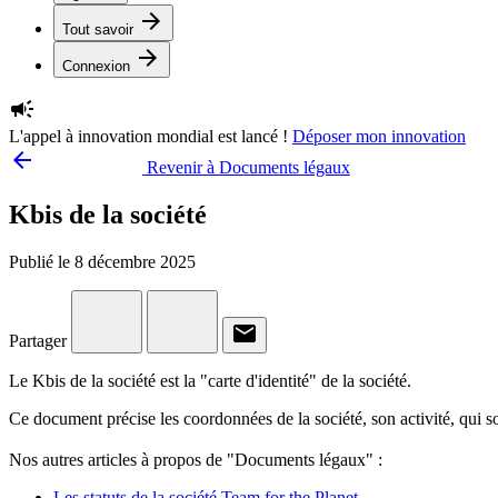
arrow_forward
Tout savoir
arrow_forward
Connexion
campaign
L'appel à innovation mondial est lancé !
Déposer mon innovation
arrow_backward
Revenir à Documents légaux
Kbis de la société
Publié le 8 décembre 2025
email
Partager
Le Kbis de la société est la "carte d'identité" de la société.
Ce document précise les coordonnées de la société, son activité, qui so
Nos autres articles à propos de "Documents légaux" :
Les statuts de la société Team for the Planet