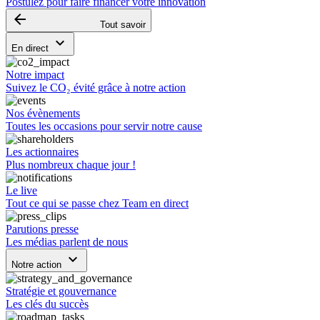
Postulez pour faire financer votre innovation
arrow_backward
Tout savoir
keyboard_arrow_down
En direct
Notre impact
Suivez le CO₂ évité grâce à notre action
Nos évènements
Toutes les occasions pour servir notre cause
Les actionnaires
Plus nombreux chaque jour !
Le live
Tout ce qui se passe chez Team en direct
Parutions presse
Les médias parlent de nous
keyboard_arrow_down
Notre action
Stratégie et gouvernance
Les clés du succès