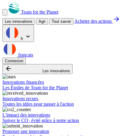
Team for the Planet
arrow_forward
Acheter des actions
Les innovations
Agir
Tout savoir
expand_more
fr
français
Connexion
arrow_backward
Les innovations
Innovations financées
Les Étoiles de Team for the Planet
Innovations reçues
Toutes les idées pour passer à l'action
L'impact des innovations
Suivez le CO₂ évité grâce à notre action
Proposer une innovation