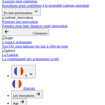
Associer mon entreprise
Investissez pour contribuer à la neutralité carbone mondiale
keyboard_arrow_down
En tant qu'innovateur
Proposer une innovation
Postulez pour faire financer votre innovation
arrow_backward
Connexion
L'espace actionnaire
Ton QG pour tabasser les gaz à effet de serre
La Galaxie
La communauté des actionnaires actifs
expand_more
fr
français
arrow_forward
Les innovations
arrow_forward
Agir