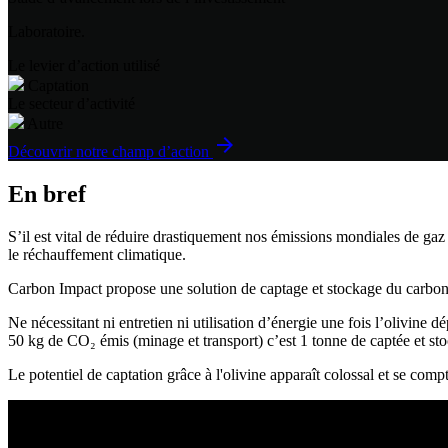
Laboratoire.
Le levier d’action utilisé
Captation
Le secteur d’activité
Autre
arrow_forward
Découvrir notre champ d’action
En bref
S’il est vital de réduire drastiquement nos émissions mondiales de gaz
le réchauffement climatique.
Carbon Impact propose une solution de captage et stockage du carbone 
Ne nécessitant ni entretien ni utilisation d’énergie une fois l’olivine
50 kg de CO₂ émis (minage et transport) c’est 1 tonne de captée et st
Le potentiel de captation grâce à l'olivine apparaît colossal et se co