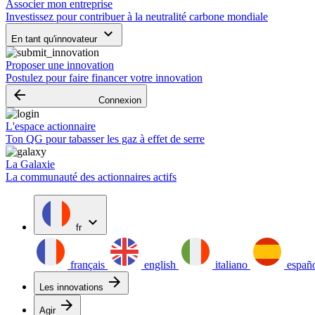
Associer mon entreprise
Investissez pour contribuer à la neutralité carbone mondiale
keyboard_arrow_down
En tant qu'innovateur
Proposer une innovation
Postulez pour faire financer votre innovation
arrow_backward
Connexion
L'espace actionnaire
Ton QG pour tabasser les gaz à effet de serre
La Galaxie
La communauté des actionnaires actifs
expand_more
fr
français
english
italiano
españ
arrow_forward
Les innovations
arrow_forward
Agir