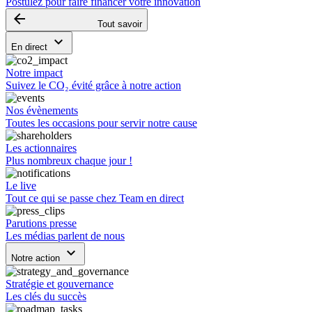
Postulez pour faire financer votre innovation
arrow_backward
Tout savoir
keyboard_arrow_down
En direct
Notre impact
Suivez le CO₂ évité grâce à notre action
Nos évènements
Toutes les occasions pour servir notre cause
Les actionnaires
Plus nombreux chaque jour !
Le live
Tout ce qui se passe chez Team en direct
Parutions presse
Les médias parlent de nous
keyboard_arrow_down
Notre action
Stratégie et gouvernance
Les clés du succès