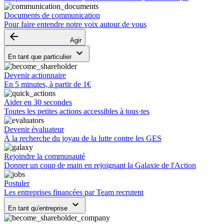
Documents de communication
Pour faire entendre notre voix autour de vous
arrow_backward
Agir
keyboard_arrow_down
En tant que particulier
Devenir actionnaire
En 5 minutes, à partir de 1€
Aider en 30 secondes
Toutes les petites actions accessibles à tous·tes
Devenir évaluateur
À la recherche du joyau de la lutte contre les GES
Rejoindre la communauté
Donner un coup de main en rejoignant la Galaxie de l'Action
Postuler
Les entreprises financées par Team recrutent
keyboard_arrow_down
En tant qu'entreprise