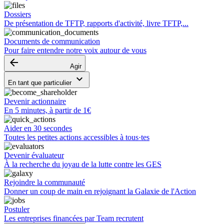
Dossiers
De présentation de TFTP, rapports d'activité, livre TFTP,...
Documents de communication
Pour faire entendre notre voix autour de vous
arrow_backward
Agir
keyboard_arrow_down
En tant que particulier
Devenir actionnaire
En 5 minutes, à partir de 1€
Aider en 30 secondes
Toutes les petites actions accessibles à tous·tes
Devenir évaluateur
À la recherche du joyau de la lutte contre les GES
Rejoindre la communauté
Donner un coup de main en rejoignant la Galaxie de l'Action
Postuler
Les entreprises financées par Team recrutent