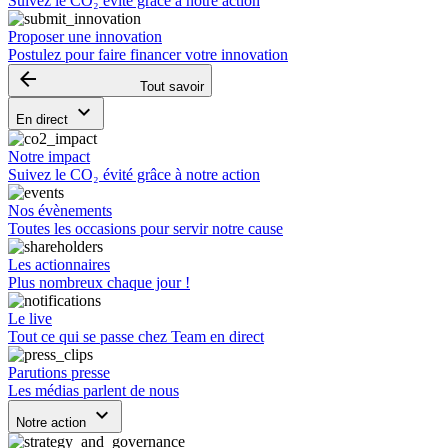
Suivez le CO₂ évité grâce à notre action
Proposer une innovation
Postulez pour faire financer votre innovation
arrow_backward
Tout savoir
keyboard_arrow_down
En direct
Notre impact
Suivez le CO₂ évité grâce à notre action
Nos évènements
Toutes les occasions pour servir notre cause
Les actionnaires
Plus nombreux chaque jour !
Le live
Tout ce qui se passe chez Team en direct
Parutions presse
Les médias parlent de nous
keyboard_arrow_down
Notre action