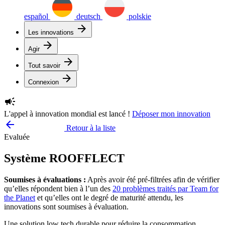
español
deutsch
polskie
arrow_forward
Les innovations
arrow_forward
Agir
arrow_forward
Tout savoir
arrow_forward
Connexion
campaign
L'appel à innovation mondial est lancé !
Déposer mon innovation
arrow_backward
Retour à la liste
Evaluée
Système ROOFFLECT
Soumises à évaluations :
Après avoir été pré-filtrées afin de vérifier
qu’elles répondent bien à l’un des
20 problèmes traités par Team for
the Planet
et qu’elles ont le degré de maturité attendu, les
innovations sont soumises à évaluation.
Une solution low tech durable pour réduire la consommation