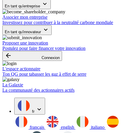
keyboard_arrow_down
En tant qu'entreprise
Associer mon entreprise
Investissez pour contribuer à la neutralité carbone mondiale
keyboard_arrow_down
En tant qu'innovateur
Proposer une innovation
Postulez pour faire financer votre innovation
arrow_backward
Connexion
L'espace actionnaire
Ton QG pour tabasser les gaz à effet de serre
La Galaxie
La communauté des actionnaires actifs
expand_more
fr
français
english
italiano