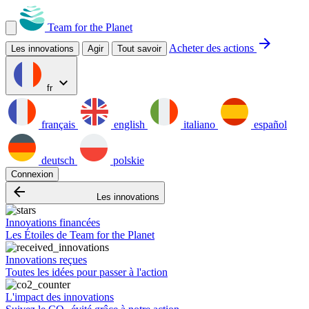
Team for the Planet
arrow_forward
Acheter des actions
Les innovations
Agir
Tout savoir
expand_more
fr
français
english
italiano
español
deutsch
polskie
Connexion
arrow_backward
Les innovations
Innovations financées
Les Étoiles de Team for the Planet
Innovations reçues
Toutes les idées pour passer à l'action
L'impact des innovations