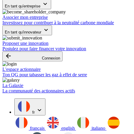
keyboard_arrow_down
En tant qu'entreprise
Associer mon entreprise
Investissez pour contribuer à la neutralité carbone mondiale
keyboard_arrow_down
En tant qu'innovateur
Proposer une innovation
Postulez pour faire financer votre innovation
arrow_backward
Connexion
L'espace actionnaire
Ton QG pour tabasser les gaz à effet de serre
La Galaxie
La communauté des actionnaires actifs
expand_more
fr
français
english
italiano