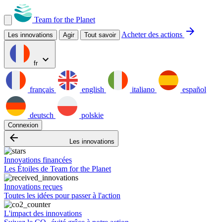
Team for the Planet
arrow_forward
Acheter des actions
Les innovations
Agir
Tout savoir
expand_more
fr
français
english
italiano
español
deutsch
polskie
Connexion
arrow_backward
Les innovations
Innovations financées
Les Étoiles de Team for the Planet
Innovations reçues
Toutes les idées pour passer à l'action
L'impact des innovations