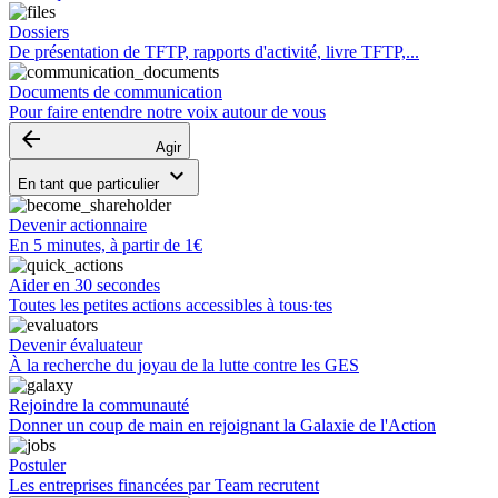
Dossiers
De présentation de TFTP, rapports d'activité, livre TFTP,...
Documents de communication
Pour faire entendre notre voix autour de vous
arrow_backward
Agir
keyboard_arrow_down
En tant que particulier
Devenir actionnaire
En 5 minutes, à partir de 1€
Aider en 30 secondes
Toutes les petites actions accessibles à tous·tes
Devenir évaluateur
À la recherche du joyau de la lutte contre les GES
Rejoindre la communauté
Donner un coup de main en rejoignant la Galaxie de l'Action
Postuler
Les entreprises financées par Team recrutent