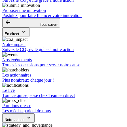
Suivez le CO₂ évité grâce à notre action
Proposer une innovation
Postulez pour faire financer votre innovation
arrow_backward
Tout savoir
keyboard_arrow_down
En direct
Notre impact
Suivez le CO₂ évité grâce à notre action
Nos évènements
Toutes les occasions pour servir notre cause
Les actionnaires
Plus nombreux chaque jour !
Le live
Tout ce qui se passe chez Team en direct
Parutions presse
Les médias parlent de nous
keyboard_arrow_down
Notre action