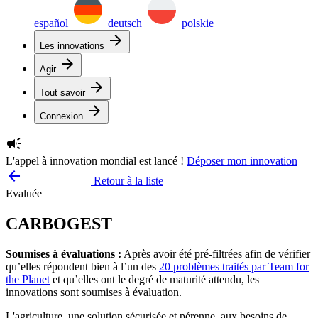
español
deutsch
polskie
arrow_forward
Les innovations
arrow_forward
Agir
arrow_forward
Tout savoir
arrow_forward
Connexion
campaign
L'appel à innovation mondial est lancé !
Déposer mon innovation
arrow_backward
Retour à la liste
Evaluée
CARBOGEST
Soumises à évaluations :
Après avoir été pré-filtrées afin de vérifier
qu’elles répondent bien à l’un des
20 problèmes traités par Team for
the Planet
et qu’elles ont le degré de maturité attendu, les
innovations sont soumises à évaluation.
L'agriculture, une solution sécurisée et pérenne, aux besoins de