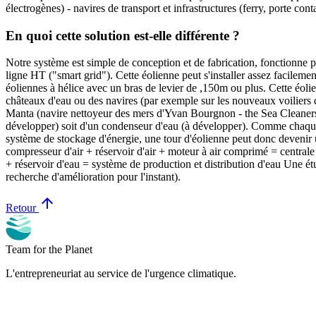
électrogènes) - navires de transport et infrastructures (ferry, porte cont
En quoi cette solution est-elle différente ?
Notre système est simple de conception et de fabrication, fonctionne 
ligne HT ("smart grid"). Cette éolienne peut s'installer assez facilement
éoliennes à hélice avec un bras de levier de ,150m ou plus. Cette éoli
châteaux d'eau ou des navires (par exemple sur les nouveaux voiliers 
Manta (navire nettoyeur des mers d'Yvan Bourgnon - the Sea Cleaners - 
développer) soit d'un condenseur d'eau (à développer). Comme chaque 
système de stockage d'énergie, une tour d'éolienne peut donc devenir 
compresseur d'air + réservoir d'air + moteur à air comprimé = centrale
+ réservoir d'eau = système de production et distribution d'eau Une é
recherche d'amélioration pour l'instant).
arrow_upward
Retour
Team for the Planet
L'entrepreneuriat au service de l'urgence climatique.