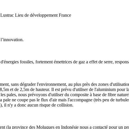
 Lustrac
Lieu de développement
France
 l’innovation.
on d'énergies fossiles, fortement émettrices de gaz a effet de serre, resp
nt, sans dégrader l'environnement, au plus près des zones d'utilisation e
5m et de 2,5m de hauteur. Il est prévu d'utiliser de l'aluminium pour la f
les pales, nous prévoyons d'utiliser du composite à base de fibre nature
 la pale ne coupe pas le flux d'air mais l'accompagne (très peu de turbulen
, il n'y a donc aucun risque de collision.
nt (la province des Moluques en Indonésie nous a contacté pour un proje