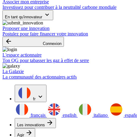
Associer mon entreprise
Investissez pour contribuer à la neutralité carbone mondiale
keyboard_arrow_down
En tant qu'innovateur
Proposer une innovation
Postulez pour faire financer votre innovation
arrow_backward
Connexion
L'espace actionnaire
Ton QG pour tabasser les gaz à effet de serre
La Galaxie
La communauté des actionnaires actifs
expand_more
fr
français
english
italiano
españ
arrow_forward
Les innovations
arrow_forward
Agir