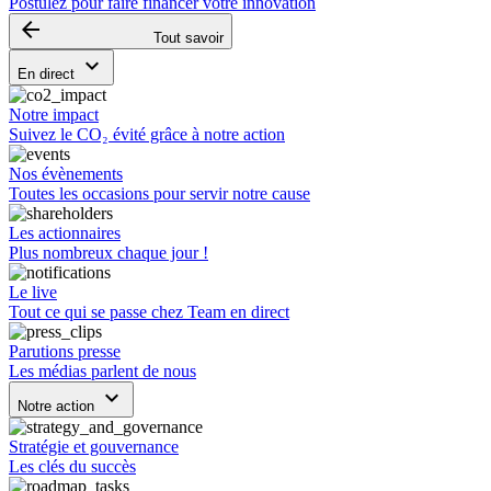
Postulez pour faire financer votre innovation
arrow_backward
Tout savoir
keyboard_arrow_down
En direct
Notre impact
Suivez le CO₂ évité grâce à notre action
Nos évènements
Toutes les occasions pour servir notre cause
Les actionnaires
Plus nombreux chaque jour !
Le live
Tout ce qui se passe chez Team en direct
Parutions presse
Les médias parlent de nous
keyboard_arrow_down
Notre action
Stratégie et gouvernance
Les clés du succès