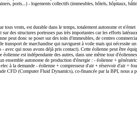
ainers, ports...) - logements collectifs (immeubles, hôtels, hôpitaux, bâtim
par tous vents, est durable dans le temps, totalement autonome et n'éme
 sur des structures porteuses pas très importantes car les efforts latéraux
enne peut donc se poser sur des toits d'immeubles, de centres commercia
de transport de marchandise qui naviguent à voile mais qui nécessite un
avec qui nous avons déjà pris contact). Cette éolienne peut être équipée
éolienne est indépendante des autres, dans une même tour d'éoliennes,
un ensemble autonome de production d'énergie : - éolienne + génératric
 elec à la demande - éolienne + compresseur d'air + réservoir d'air = fo
tude CFD (Computer Fluid Dynamics), co-financée par la BPI, nous a per