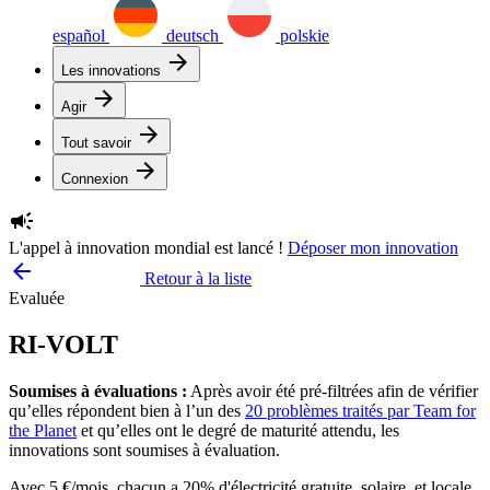
español
deutsch
polskie
arrow_forward
Les innovations
arrow_forward
Agir
arrow_forward
Tout savoir
arrow_forward
Connexion
campaign
L'appel à innovation mondial est lancé !
Déposer mon innovation
arrow_backward
Retour à la liste
Evaluée
RI-VOLT
Soumises à évaluations :
Après avoir été pré-filtrées afin de vérifier
qu’elles répondent bien à l’un des
20 problèmes traités par Team for
the Planet
et qu’elles ont le degré de maturité attendu, les
innovations sont soumises à évaluation.
Avec 5 €/mois, chacun a 20% d'électricité gratuite, solaire, et locale