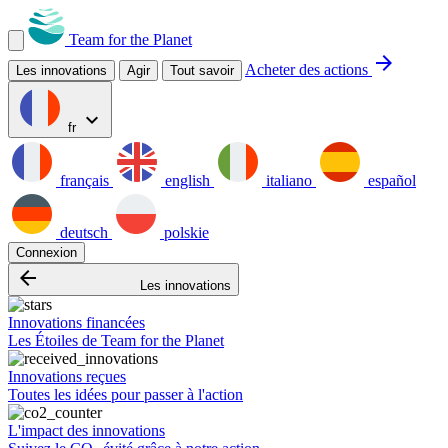
Team for the Planet
arrow_forward
Acheter des actions
Les innovations
Agir
Tout savoir
expand_more
fr
français
english
italiano
español
deutsch
polskie
Connexion
arrow_backward
Les innovations
Innovations financées
Les Étoiles de Team for the Planet
Innovations reçues
Toutes les idées pour passer à l'action
L'impact des innovations