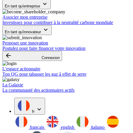
keyboard_arrow_down
En tant qu'entreprise
Associer mon entreprise
Investissez pour contribuer à la neutralité carbone mondiale
keyboard_arrow_down
En tant qu'innovateur
Proposer une innovation
Postulez pour faire financer votre innovation
arrow_backward
Connexion
L'espace actionnaire
Ton QG pour tabasser les gaz à effet de serre
La Galaxie
La communauté des actionnaires actifs
expand_more
fr
français
english
italiano