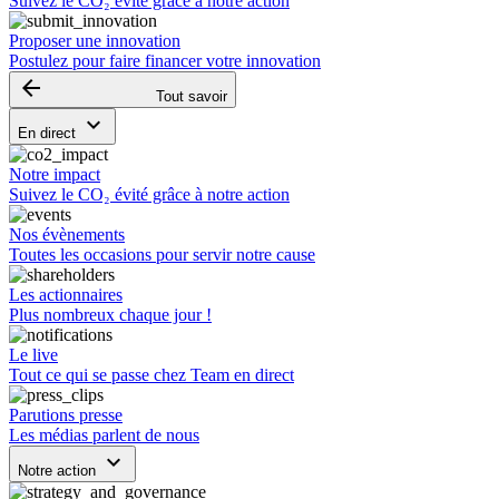
Suivez le CO₂ évité grâce à notre action
Proposer une innovation
Postulez pour faire financer votre innovation
arrow_backward
Tout savoir
keyboard_arrow_down
En direct
Notre impact
Suivez le CO₂ évité grâce à notre action
Nos évènements
Toutes les occasions pour servir notre cause
Les actionnaires
Plus nombreux chaque jour !
Le live
Tout ce qui se passe chez Team en direct
Parutions presse
Les médias parlent de nous
keyboard_arrow_down
Notre action