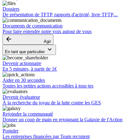
Dossiers
De présentation de TFTP, rapports d'activité, livre TFTP,...
Documents de communication
Pour faire entendre notre voix autour de vous
arrow_backward
Agir
keyboard_arrow_down
En tant que particulier
Devenir actionnaire
En 5 minutes, à partir de 1€
Aider en 30 secondes
Toutes les petites actions accessibles à tous·tes
Devenir évaluateur
À la recherche du joyau de la lutte contre les GES
Rejoindre la communauté
Donner un coup de main en rejoignant la Galaxie de l'Action
Postuler
Les entreprises financées par Team recrutent