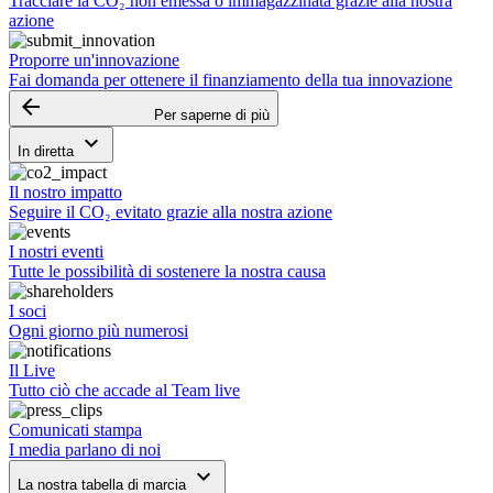
Tracciare la CO₂ non emessa o immagazzinata grazie alla nostra
azione
Proporre un'innovazione
Fai domanda per ottenere il finanziamento della tua innovazione
arrow_backward
Per saperne di più
keyboard_arrow_down
In diretta
Il nostro impatto
Seguire il CO₂ evitato grazie alla nostra azione
I nostri eventi
Tutte le possibilità di sostenere la nostra causa
I soci
Ogni giorno più numerosi
Il Live
Tutto ciò che accade al Team live
Comunicati stampa
I media parlano di noi
keyboard_arrow_down
La nostra tabella di marcia