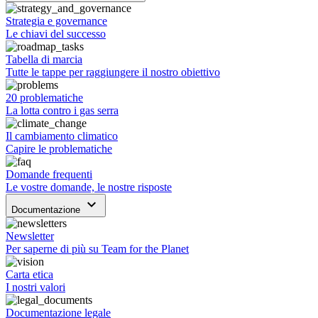
Strategia e governance
Le chiavi del successo
Tabella di marcia
Tutte le tappe per raggiungere il nostro obiettivo
20 problematiche
La lotta contro i gas serra
Il cambiamento climatico
Capire le problematiche
Domande frequenti
Le vostre domande, le nostre risposte
keyboard_arrow_down
Documentazione
Newsletter
Per saperne di più su Team for the Planet
Carta etica
I nostri valori
Documentazione legale