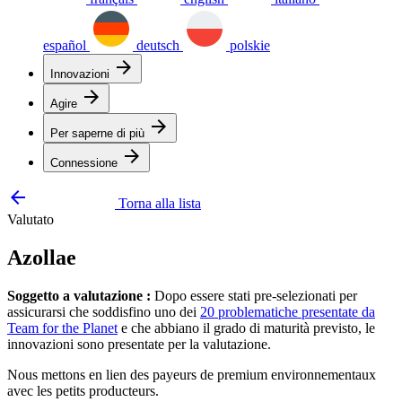
español
deutsch
polskie
arrow_forward
Innovazioni
arrow_forward
Agire
arrow_forward
Per saperne di più
arrow_forward
Connessione
arrow_backward
Torna alla lista
Valutato
Azollae
Soggetto a valutazione :
Dopo essere stati pre-selezionati per
assicurarsi che soddisfino uno dei
20 problematiche presentate da
Team for the Planet
e che abbiano il grado di maturità previsto, le
innovazioni sono presentate per la valutazione.
Nous mettons en lien des payeurs de premium environnementaux
avec les petits producteurs.