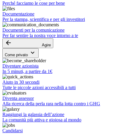
Perché facciamo le cose per bene
Documentazione
Per la stampa, scientifica e per gli investitori
Documenti per la comunicazione
Per far sentire la nostra voce intorno a te
arrow_backward
Agire
keyboard_arrow_down
Come privato
Diventare azionista
In 5 minuti, a partire da 1€
Aiuto in 30 secondi
Tutte le piccole azioni accessibili a tutti
Diventa assessor
Alla ricerca della perla rara nella lotta contro i GHG
Raggiungi la galassia dell’azione
La comunità più attiva e gioiosa al mondo
Candidarsi