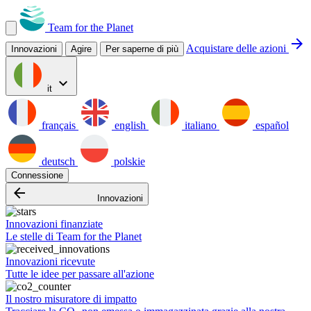
Team for the Planet
arrow_forward
Acquistare delle azioni
Innovazioni
Agire
Per saperne di più
expand_more
it
français
english
italiano
español
deutsch
polskie
Connessione
arrow_backward
Innovazioni
Innovazioni finanziate
Le stelle di Team for the Planet
Innovazioni ricevute
Tutte le idee per passare all'azione
Il nostro misuratore di impatto