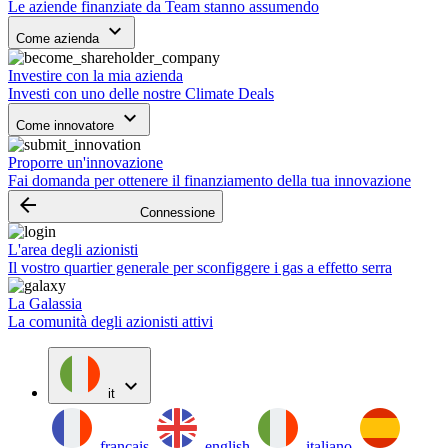
Le aziende finanziate da Team stanno assumendo
keyboard_arrow_down
Come azienda
Investire con la mia azienda
Investi con uno delle nostre Climate Deals
keyboard_arrow_down
Come innovatore
Proporre un'innovazione
Fai domanda per ottenere il finanziamento della tua innovazione
arrow_backward
Connessione
L'area degli azionisti
Il vostro quartier generale per sconfiggere i gas a effetto serra
La Galassia
La comunità degli azionisti attivi
expand_more
it
français
english
italiano