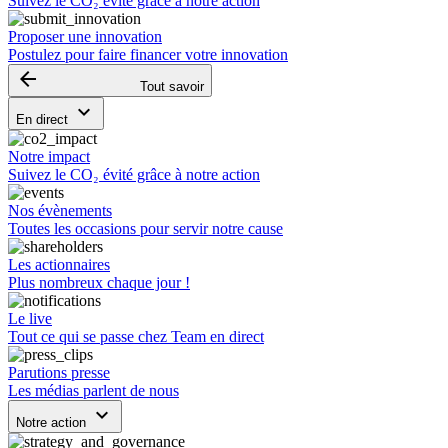
Suivez le CO₂ évité grâce à notre action
Proposer une innovation
Postulez pour faire financer votre innovation
arrow_backward
Tout savoir
keyboard_arrow_down
En direct
Notre impact
Suivez le CO₂ évité grâce à notre action
Nos évènements
Toutes les occasions pour servir notre cause
Les actionnaires
Plus nombreux chaque jour !
Le live
Tout ce qui se passe chez Team en direct
Parutions presse
Les médias parlent de nous
keyboard_arrow_down
Notre action