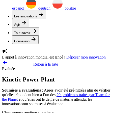
español
deutsch
polskie
arrow_forward
Les innovations
arrow_forward
Agir
arrow_forward
Tout savoir
arrow_forward
Connexion
campaign
L'appel à innovation mondial est lancé !
Déposer mon innovation
arrow_backward
Retour à la liste
Evaluée
Kinetic Power Plant
Soumises à évaluations :
Après avoir été pré-filtrées afin de vérifier
qu’elles répondent bien à l’un des
20 problèmes traités par Team for
the Planet
et qu’elles ont le degré de maturité attendu, les
innovations sont soumises à évaluation.
Clean energy anytime anywhere