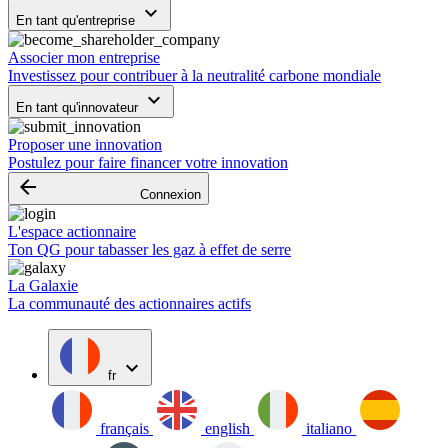
keyboard_arrow_down
En tant qu'entreprise
Associer mon entreprise
Investissez pour contribuer à la neutralité carbone mondiale
keyboard_arrow_down
En tant qu'innovateur
Proposer une innovation
Postulez pour faire financer votre innovation
arrow_backward
Connexion
L'espace actionnaire
Ton QG pour tabasser les gaz à effet de serre
La Galaxie
La communauté des actionnaires actifs
expand_more
fr
français
english
italiano