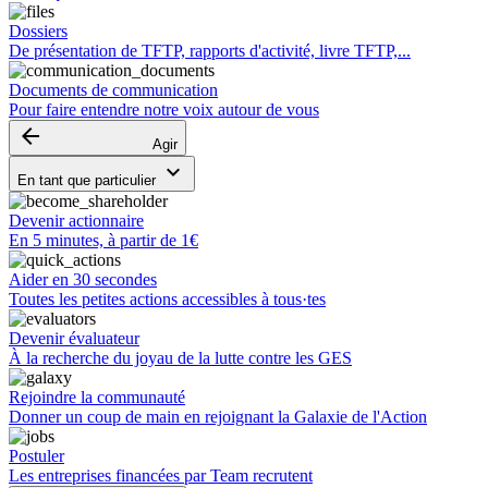
Dossiers
De présentation de TFTP, rapports d'activité, livre TFTP,...
Documents de communication
Pour faire entendre notre voix autour de vous
arrow_backward
Agir
keyboard_arrow_down
En tant que particulier
Devenir actionnaire
En 5 minutes, à partir de 1€
Aider en 30 secondes
Toutes les petites actions accessibles à tous·tes
Devenir évaluateur
À la recherche du joyau de la lutte contre les GES
Rejoindre la communauté
Donner un coup de main en rejoignant la Galaxie de l'Action
Postuler
Les entreprises financées par Team recrutent