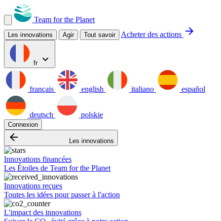
Team for the Planet
arrow_forward
Acheter des actions
Les innovations
Agir
Tout savoir
expand_more
fr
français
english
italiano
español
deutsch
polskie
Connexion
arrow_backward
Les innovations
Innovations financées
Les Étoiles de Team for the Planet
Innovations reçues
Toutes les idées pour passer à l'action
L'impact des innovations