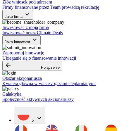
Złóż wniosek pod adresem
Firmy finansowane przez Team prowadzą rekrutację
keyboard_arrow_down
Jako firma
Inwestować z moją firmą
Inwestować przez Climate Deals
keyboard_arrow_down
Jako innowator
Zaproponuj innowację
Ubieganie się o finansowanie innowacji
arrow_backward
Połączenie
Obszar akcjonariusza
Kwatera główna w walce z gazami cieplarnianymi
Galaktyka
Społeczność aktywnych akcjonariuszy
expand_more
pl