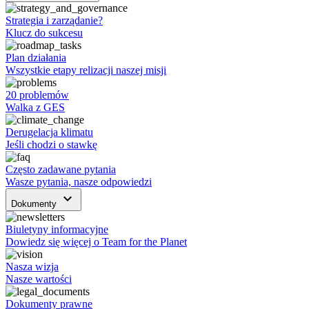
Strategia i zarządanie?
Klucz do sukcesu
Plan działania
Wszystkie etapy relizacji naszej misji
20 problemów
Walka z GES
Derugelacja klimatu
Jeśli chodzi o stawkę
Często zadawane pytania
Wasze pytania, nasze odpowiedzi
keyboard_arrow_down
Dokumenty
Biuletyny informacyjne
Dowiedz się więcej o Team for the Planet
Nasza wizja
Nasze wartości
Dokumenty prawne