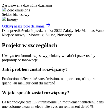
Zastosowana dźwignia działania
Zero emissions
Sektor biznesowy
Energy
arrow_forward
Odkryj nasze pole działania
Data przedłożenia
6 października 2022
Założyciele
Matthias Vanoni
Miejsce rozwoju
Montreux, Suisse, Norwegia
Projekt w szczegółach
Uwaga: ten formularz jest wypełniany w całości przez osoby
proponujące innowację.
Jaki problem został rozwiązany?
Production d'électricité sans émission, n'importe où, n'importe
quand, au meilleur coût du marché
W jaki sposób został rozwiązany?
La technologie dite KPP transforme un mouvement entretenu dans
une colonne d'eau en électricité avec un rendement de 90 %