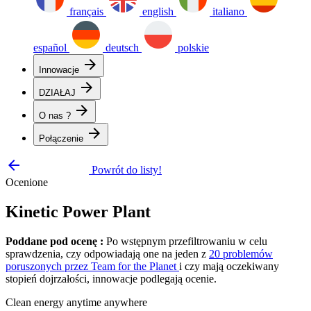
français
english
italiano
español
deutsch
polskie
arrow_forward
Innowacje
arrow_forward
DZIAŁAJ
arrow_forward
O nas ?
arrow_forward
Połączenie
arrow_backward
Powrót do listy!
Ocenione
Kinetic Power Plant
Poddane pod ocenę :
Po wstępnym przefiltrowaniu w celu
sprawdzenia, czy odpowiadają one na jeden z
20 problemów
poruszonych przez Team for the Planet
i czy mają oczekiwany
stopień dojrzałości, innowacje podlegają ocenie.
Clean energy anytime anywhere