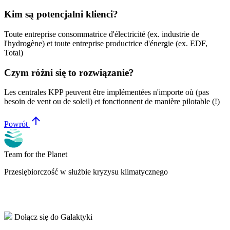
Kim są potencjalni klienci?
Toute entreprise consommatrice d'électricité (ex. industrie de
l'hydrogène) et toute entreprise productrice d'énergie (ex. EDF,
Total)
Czym różni się to rozwiązanie?
Les centrales KPP peuvent être implémentées n'importe où (pas
besoin de vent ou de soleil) et fonctionnent de manière pilotable (!)
arrow_upward
Powrót
Team for the Planet
Przesiębiorczość w służbie kryzysu klimatycznego
Dołącz się do Galaktyki