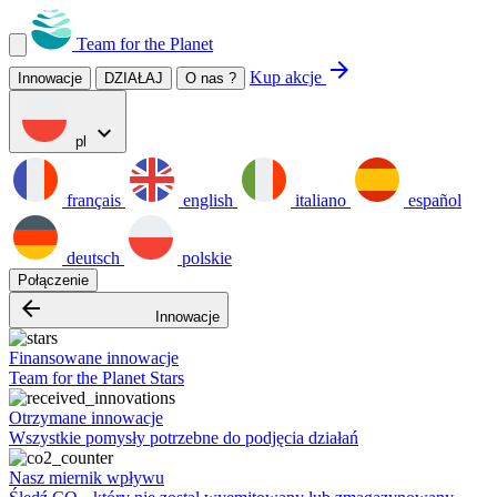
Team for the Planet
arrow_forward
Kup akcje
Innowacje
DZIAŁAJ
O nas ?
expand_more
pl
français
english
italiano
español
deutsch
polskie
Połączenie
arrow_backward
Innowacje
Finansowane innowacje
Team for the Planet Stars
Otrzymane innowacje
Wszystkie pomysły potrzebne do podjęcia działań
Nasz miernik wpływu