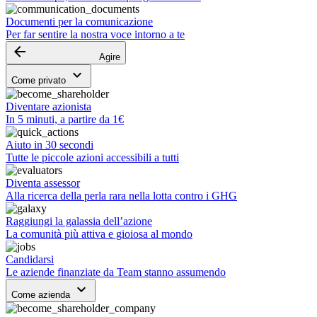
Documenti per la comunicazione
Per far sentire la nostra voce intorno a te
arrow_backward
Agire
keyboard_arrow_down
Come privato
Diventare azionista
In 5 minuti, a partire da 1€
Aiuto in 30 secondi
Tutte le piccole azioni accessibili a tutti
Diventa assessor
Alla ricerca della perla rara nella lotta contro i GHG
Raggiungi la galassia dell’azione
La comunità più attiva e gioiosa al mondo
Candidarsi
Le aziende finanziate da Team stanno assumendo
keyboard_arrow_down
Come azienda