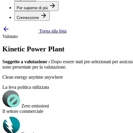
arrow_forward
Per saperne di più
arrow_forward
Connessione
arrow_backward
Torna alla lista
Valutato
Kinetic Power Plant
Soggetto a valutazione :
Dopo essere stati pre-selezionati per assicu
sono presentate per la valutazione.
Clean energy anytime anywhere
La leva politica utilizzata
Zero emissioni
Il settore commerciale