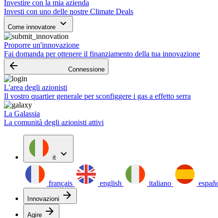
Investire con la mia azienda
Investi con uno delle nostre Climate Deals
keyboard_arrow_down
Come innovatore
Proporre un'innovazione
Fai domanda per ottenere il finanziamento della tua innovazione
arrow_backward
Connessione
L'area degli azionisti
Il vostro quartier generale per sconfiggere i gas a effetto serra
La Galassia
La comunità degli azionisti attivi
expand_more
it
français
english
italiano
españ
arrow_forward
Innovazioni
arrow_forward
Agire