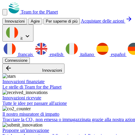
Team for the Planet
arrow_forward
Acquistare delle azioni
Innovazioni
Agire
Per saperne di più
expand_more
it
français
english
italiano
español
Connessione
arrow_backward
Innovazioni
Innovazioni finanziate
Le stelle di Team for the Planet
Innovazioni ricevute
Tutte le idee per passare all'azione
Il nostro misuratore di impatto
Tracciare la CO₂ non emessa o immagazzinata grazie alla nostra azio
Proporre un'innovazione