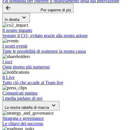
Fai domanda per ottenere il finanziamento della tua innovazione
arrow_backward
Per saperne di più
keyboard_arrow_down
In diretta
Il nostro impatto
Seguire il CO₂ evitato grazie alla nostra azione
I nostri eventi
Tutte le possibilità di sostenere la nostra causa
I soci
Ogni giorno più numerosi
Il Live
Tutto ciò che accade al Team live
Comunicati stampa
I media parlano di noi
keyboard_arrow_down
La nostra tabella di marcia
Strategia e governance
Le chiavi del successo