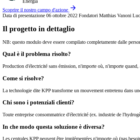
Energia
arrow_forward
Scoprire il nostro campo d'azione
Data di presentazione
06 ottobre 2022
Fondatori
Matthias Vanoni
Luo
Il progetto in dettaglio
NB: questo modulo deve essere compilato completamente dalle perso
Qual è il problema risolto?
Production d'électricité sans émission, n'importe où, n'importe quand
Come si risolve?
La technologie dite KPP transforme un mouvement entretenu dans une
Chi sono i potenziali clienti?
Toute entreprise consommatrice d'électricité (ex. industrie de l'hydrog
In che modo questa soluzione è diversa?
Les centrales KPP peuvent être implémentées n'importe où (pas besoin d