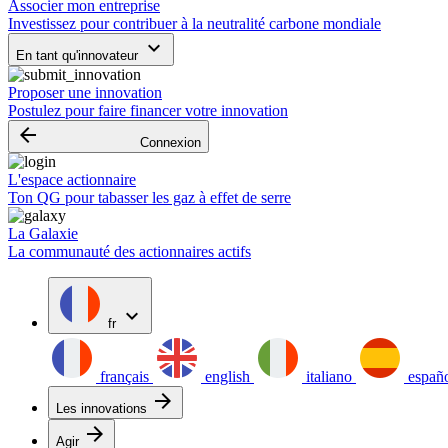
Associer mon entreprise
Investissez pour contribuer à la neutralité carbone mondiale
keyboard_arrow_down
En tant qu'innovateur
Proposer une innovation
Postulez pour faire financer votre innovation
arrow_backward
Connexion
L'espace actionnaire
Ton QG pour tabasser les gaz à effet de serre
La Galaxie
La communauté des actionnaires actifs
expand_more
fr
français
english
italiano
españ
arrow_forward
Les innovations
arrow_forward
Agir