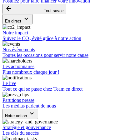
Postulez pour faire financer votre innovation
arrow_backward
Tout savoir
keyboard_arrow_down
En direct
Notre impact
Suivez le CO₂ évité grâce à notre action
Nos évènements
Toutes les occasions pour servir notre cause
Les actionnaires
Plus nombreux chaque jour !
Le live
Tout ce qui se passe chez Team en direct
Parutions presse
Les médias parlent de nous
keyboard_arrow_down
Notre action
Stratégie et gouvernance
Les clés du succès