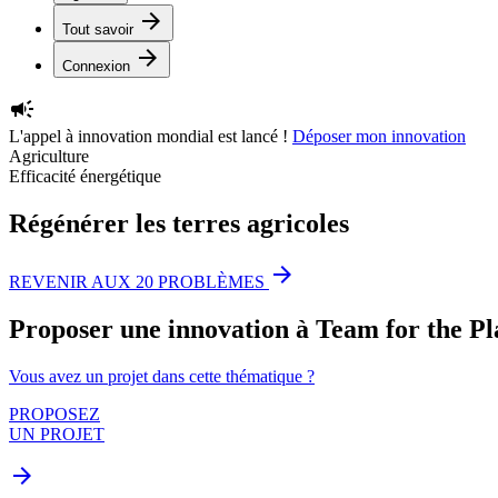
arrow_forward
Tout savoir
arrow_forward
Connexion
campaign
L'appel à innovation mondial est lancé !
Déposer mon innovation
Agriculture
Efficacité énergétique
Régénérer les terres agricoles
arrow_forward
REVENIR AUX 20 PROBLÈMES
Proposer une innovation à Team for the P
Vous avez un projet dans cette thématique ?
PROPOSEZ
UN PROJET
arrow_forward