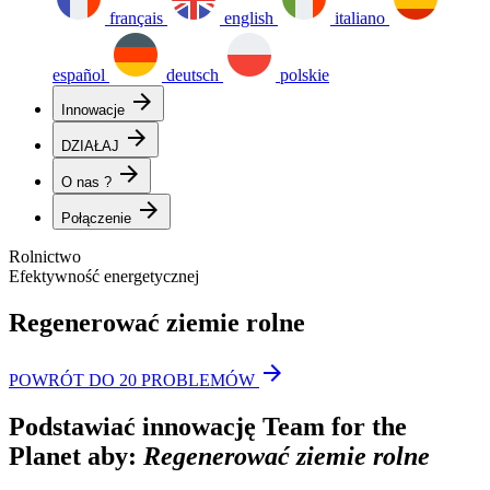
français
english
italiano
español
deutsch
polskie
arrow_forward
Innowacje
arrow_forward
DZIAŁAJ
arrow_forward
O nas ?
arrow_forward
Połączenie
Rolnictwo
Efektywność energetycznej
Regenerować ziemie rolne
arrow_forward
POWRÓT DO 20 PROBLEMÓW
Podstawiać innowację Team for the
Planet aby:
Regenerować ziemie rolne