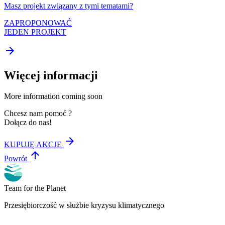
Masz projekt związany z tymi tematami?
ZAPROPONOWAĆ
JEDEN PROJEKT
arrow_forward
Więcej informacji
More information coming soon
Chcesz nam pomoć ?
Dołącz do nas!
arrow_forward
KUPUJĘ AKCJE
arrow_upward
Powrót
Team for the Planet
Przesiębiorczość w służbie kryzysu klimatycznego