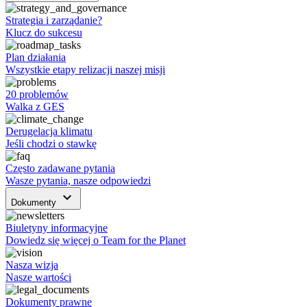
Strategia i zarządanie?
Klucz do sukcesu
Plan działania
Wszystkie etapy relizacji naszej misji
20 problemów
Walka z GES
Derugelacja klimatu
Jeśli chodzi o stawkę
Często zadawane pytania
Wasze pytania, nasze odpowiedzi
keyboard_arrow_down
Dokumenty
Biuletyny informacyjne
Dowiedz się więcej o Team for the Planet
Nasza wizja
Nasze wartości
Dokumenty prawne