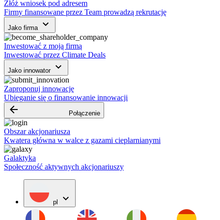
Złóż wniosek pod adresem
Firmy finansowane przez Team prowadzą rekrutację
keyboard_arrow_down
Jako firma
Inwestować z moją firmą
Inwestować przez Climate Deals
keyboard_arrow_down
Jako innowator
Zaproponuj innowację
Ubieganie się o finansowanie innowacji
arrow_backward
Połączenie
Obszar akcjonariusza
Kwatera główna w walce z gazami cieplarnianymi
Galaktyka
Społeczność aktywnych akcjonariuszy
expand_more
pl