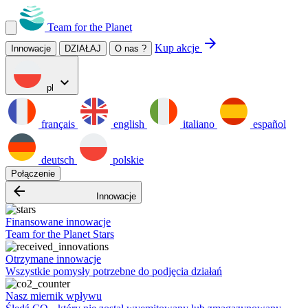
Team for the Planet
arrow_forward
Kup akcje
Innowacje
DZIAŁAJ
O nas ?
expand_more
pl
français
english
italiano
español
deutsch
polskie
Połączenie
arrow_backward
Innowacje
Finansowane innowacje
Team for the Planet Stars
Otrzymane innowacje
Wszystkie pomysły potrzebne do podjęcia działań
Nasz miernik wpływu