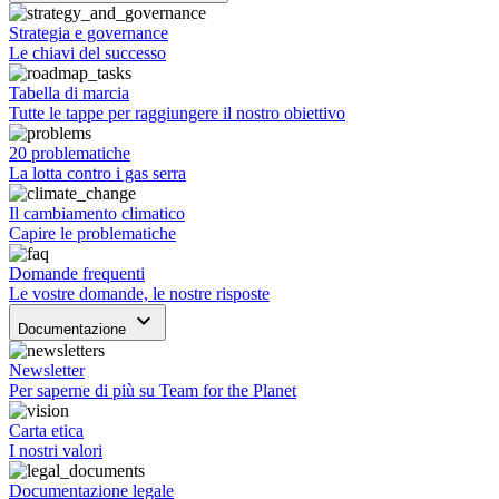
Strategia e governance
Le chiavi del successo
Tabella di marcia
Tutte le tappe per raggiungere il nostro obiettivo
20 problematiche
La lotta contro i gas serra
Il cambiamento climatico
Capire le problematiche
Domande frequenti
Le vostre domande, le nostre risposte
keyboard_arrow_down
Documentazione
Newsletter
Per saperne di più su Team for the Planet
Carta etica
I nostri valori
Documentazione legale