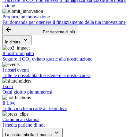
Tracciare la CO₂ non emessa o immagazzinata grazie alla nostra
azione
Proporre un'innovazione
Fai domanda per ottenere il finanziamento della tua innovazione
arrow_backward
Per saperne di più
keyboard_arrow_down
In diretta
Il nostro impatto
Seguire il CO₂ evitato grazie alla nostra azione
I nostri eventi
Tutte le possibilità di sostenere la nostra causa
I soci
Ogni giorno più numerosi
Il Live
Tutto ciò che accade al Team live
Comunicati stampa
I media parlano di noi
keyboard_arrow_down
La nostra tabella di marcia