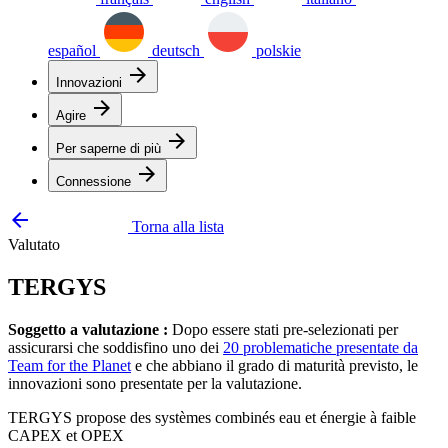
español
deutsch
polskie
arrow_forward
Innovazioni
arrow_forward
Agire
arrow_forward
Per saperne di più
arrow_forward
Connessione
arrow_backward
Torna alla lista
Valutato
TERGYS
Soggetto a valutazione :
Dopo essere stati pre-selezionati per
assicurarsi che soddisfino uno dei
20 problematiche presentate da
Team for the Planet
e che abbiano il grado di maturità previsto, le
innovazioni sono presentate per la valutazione.
TERGYS propose des systèmes combinés eau et énergie à faible
CAPEX et OPEX