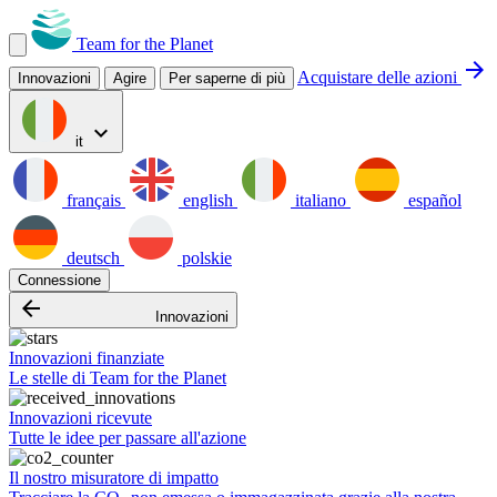
Team for the Planet
arrow_forward
Acquistare delle azioni
Innovazioni
Agire
Per saperne di più
expand_more
it
français
english
italiano
español
deutsch
polskie
Connessione
arrow_backward
Innovazioni
Innovazioni finanziate
Le stelle di Team for the Planet
Innovazioni ricevute
Tutte le idee per passare all'azione
Il nostro misuratore di impatto