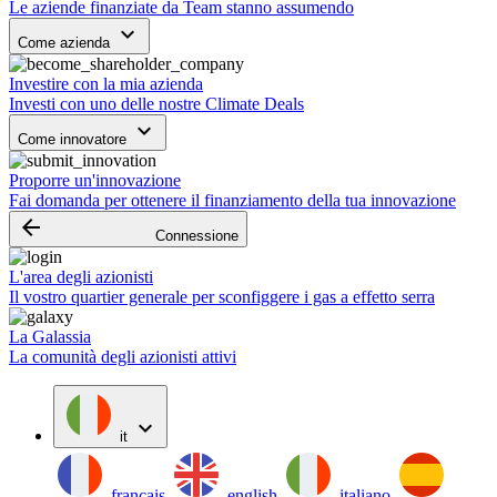
Le aziende finanziate da Team stanno assumendo
keyboard_arrow_down
Come azienda
Investire con la mia azienda
Investi con uno delle nostre Climate Deals
keyboard_arrow_down
Come innovatore
Proporre un'innovazione
Fai domanda per ottenere il finanziamento della tua innovazione
arrow_backward
Connessione
L'area degli azionisti
Il vostro quartier generale per sconfiggere i gas a effetto serra
La Galassia
La comunità degli azionisti attivi
expand_more
it
français
english
italiano