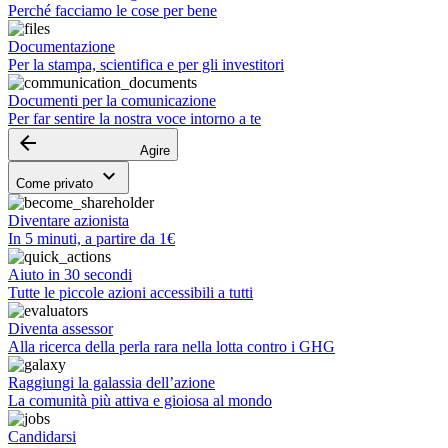
Perché facciamo le cose per bene
Documentazione
Per la stampa, scientifica e per gli investitori
Documenti per la comunicazione
Per far sentire la nostra voce intorno a te
arrow_backward
Agire
keyboard_arrow_down
Come privato
Diventare azionista
In 5 minuti, a partire da 1€
Aiuto in 30 secondi
Tutte le piccole azioni accessibili a tutti
Diventa assessor
Alla ricerca della perla rara nella lotta contro i GHG
Raggiungi la galassia dell’azione
La comunità più attiva e gioiosa al mondo
Candidarsi