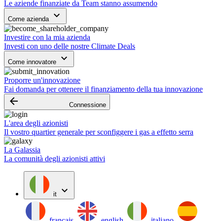
Le aziende finanziate da Team stanno assumendo
keyboard_arrow_down
Come azienda
Investire con la mia azienda
Investi con uno delle nostre Climate Deals
keyboard_arrow_down
Come innovatore
Proporre un'innovazione
Fai domanda per ottenere il finanziamento della tua innovazione
arrow_backward
Connessione
L'area degli azionisti
Il vostro quartier generale per sconfiggere i gas a effetto serra
La Galassia
La comunità degli azionisti attivi
expand_more
it
français
english
italiano