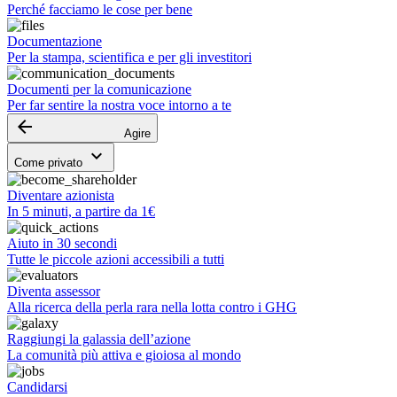
Perché facciamo le cose per bene
Documentazione
Per la stampa, scientifica e per gli investitori
Documenti per la comunicazione
Per far sentire la nostra voce intorno a te
arrow_backward
Agire
keyboard_arrow_down
Come privato
Diventare azionista
In 5 minuti, a partire da 1€
Aiuto in 30 secondi
Tutte le piccole azioni accessibili a tutti
Diventa assessor
Alla ricerca della perla rara nella lotta contro i GHG
Raggiungi la galassia dell’azione
La comunità più attiva e gioiosa al mondo
Candidarsi