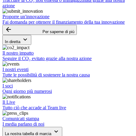
Tracciare la CO₂ non emessa o immagazzinata grazie alla nostra
azione
Proporre un'innovazione
Fai domanda per ottenere il finanziamento della tua innovazione
arrow_backward
Per saperne di più
keyboard_arrow_down
In diretta
Il nostro impatto
Seguire il CO₂ evitato grazie alla nostra azione
I nostri eventi
Tutte le possibilità di sostenere la nostra causa
I soci
Ogni giorno più numerosi
Il Live
Tutto ciò che accade al Team live
Comunicati stampa
I media parlano di noi
keyboard_arrow_down
La nostra tabella di marcia