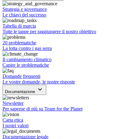
Strategia e governance
Le chiavi del successo
Tabella di marcia
Tutte le tappe per raggiungere il nostro obiettivo
20 problematiche
La lotta contro i gas serra
Il cambiamento climatico
Capire le problematiche
Domande frequenti
Le vostre domande, le nostre risposte
keyboard_arrow_down
Documentazione
Newsletter
Per saperne di più su Team for the Planet
Carta etica
I nostri valori
Documentazione legale