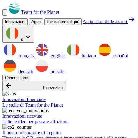
Team for the Planet
arrow_forward
Acquistare delle azioni
Innovazioni
Agire
Per saperne di più
expand_more
it
français
english
italiano
español
deutsch
polskie
Connessione
arrow_backward
Innovazioni
Innovazioni finanziate
Le stelle di Team for the Planet
Innovazioni ricevute
Tutte le idee per passare all'azione
Il nostro misuratore di impatto