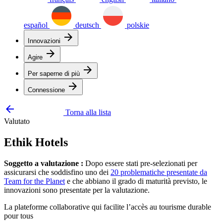
español
deutsch
polskie
arrow_forward
Innovazioni
arrow_forward
Agire
arrow_forward
Per saperne di più
arrow_forward
Connessione
arrow_backward
Torna alla lista
Valutato
Ethik Hotels
Soggetto a valutazione :
Dopo essere stati pre-selezionati per
assicurarsi che soddisfino uno dei
20 problematiche presentate da
Team for the Planet
e che abbiano il grado di maturità previsto, le
innovazioni sono presentate per la valutazione.
La plateforme collaborative qui facilite l’accès au tourisme durable
pour tous