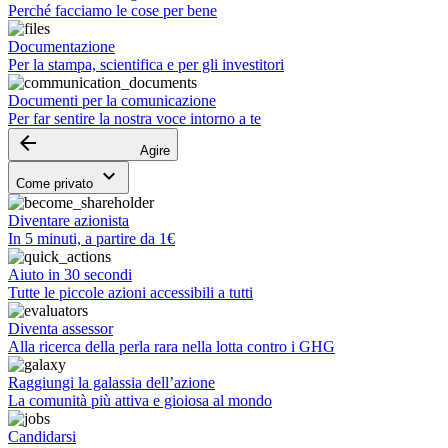
Perché facciamo le cose per bene
Documentazione
Per la stampa, scientifica e per gli investitori
Documenti per la comunicazione
Per far sentire la nostra voce intorno a te
arrow_backward
Agire
keyboard_arrow_down
Come privato
Diventare azionista
In 5 minuti, a partire da 1€
Aiuto in 30 secondi
Tutte le piccole azioni accessibili a tutti
Diventa assessor
Alla ricerca della perla rara nella lotta contro i GHG
Raggiungi la galassia dell’azione
La comunità più attiva e gioiosa al mondo
Candidarsi