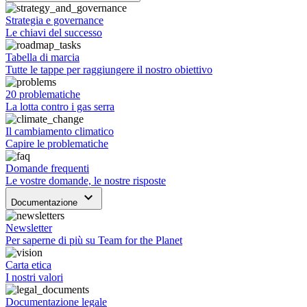
Strategia e governance
Le chiavi del successo
Tabella di marcia
Tutte le tappe per raggiungere il nostro obiettivo
20 problematiche
La lotta contro i gas serra
Il cambiamento climatico
Capire le problematiche
Domande frequenti
Le vostre domande, le nostre risposte
keyboard_arrow_down
Documentazione
Newsletter
Per saperne di più su Team for the Planet
Carta etica
I nostri valori
Documentazione legale