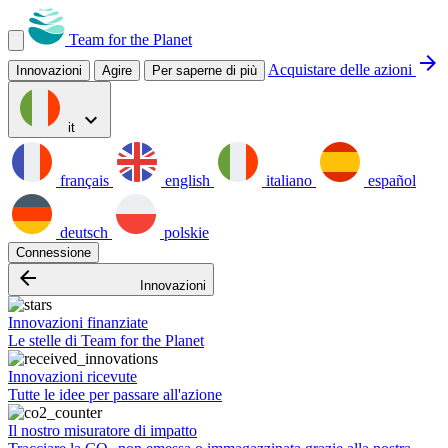
Team for the Planet
arrow_forward
Acquistare delle azioni
Innovazioni
Agire
Per saperne di più
expand_more
it
français
english
italiano
español
deutsch
polskie
Connessione
arrow_backward
Innovazioni
Innovazioni finanziate
Le stelle di Team for the Planet
Innovazioni ricevute
Tutte le idee per passare all'azione
Il nostro misuratore di impatto