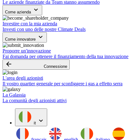
Le aziende finanziate da Team stanno assumendo
keyboard_arrow_down
Come azienda
Investire con la mia azienda
Investi con uno delle nostre Climate Deals
keyboard_arrow_down
Come innovatore
Proporre un'innovazione
Fai domanda per ottenere il finanziamento della tua innovazione
arrow_backward
Connessione
L'area degli azionisti
Il vostro quartier generale per sconfiggere i gas a effetto serra
La Galassia
La comunità degli azionisti attivi
expand_more
it
français
english
italiano