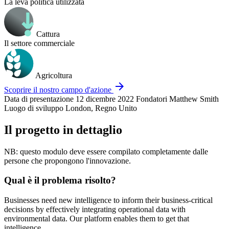
La leva politica utilizzata
Cattura
Il settore commerciale
Agricoltura
arrow_forward
Scoprire il nostro campo d'azione
Data di presentazione
12 dicembre 2022
Fondatori
Matthew Smith
Luogo di sviluppo
London, Regno Unito
Il progetto in dettaglio
NB: questo modulo deve essere compilato completamente dalle
persone che propongono l'innovazione.
Qual è il problema risolto?
Businesses need new intelligence to inform their business-critical
decisions by effectively integrating operational data with
environmental data. Our platform enables them to get that
intelligence.