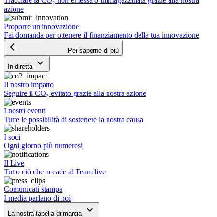
Tracciare la CO₂ non emessa o immagazzinata grazie alla nostra
azione
Proporre un'innovazione
Fai domanda per ottenere il finanziamento della tua innovazione
arrow_backward
Per saperne di più
keyboard_arrow_down
In diretta
Il nostro impatto
Seguire il CO₂ evitato grazie alla nostra azione
I nostri eventi
Tutte le possibilità di sostenere la nostra causa
I soci
Ogni giorno più numerosi
Il Live
Tutto ciò che accade al Team live
Comunicati stampa
I media parlano di noi
keyboard_arrow_down
La nostra tabella di marcia