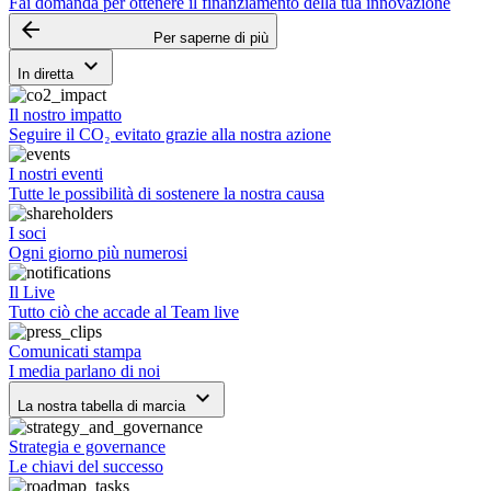
Fai domanda per ottenere il finanziamento della tua innovazione
arrow_backward
Per saperne di più
keyboard_arrow_down
In diretta
Il nostro impatto
Seguire il CO₂ evitato grazie alla nostra azione
I nostri eventi
Tutte le possibilità di sostenere la nostra causa
I soci
Ogni giorno più numerosi
Il Live
Tutto ciò che accade al Team live
Comunicati stampa
I media parlano di noi
keyboard_arrow_down
La nostra tabella di marcia
Strategia e governance
Le chiavi del successo