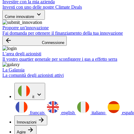
Investire con la mia azienda
Investi con uno delle nostre Climate Deals
keyboard_arrow_down
Come innovatore
Proporre un'innovazione
Fai domanda per ottenere il finanziamento della tua innovazione
arrow_backward
Connessione
L'area degli azionisti
Il vostro quartier generale per sconfiggere i gas a effetto serra
La Galassia
La comunità degli azionisti attivi
expand_more
it
français
english
italiano
españ
arrow_forward
Innovazioni
arrow_forward
Agire