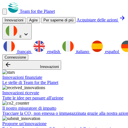
Team for the Planet
arrow_forward
Acquistare delle azioni
Innovazioni
Agire
Per saperne di più
expand_more
it
français
english
italiano
español
Connessione
arrow_backward
Innovazioni
Innovazioni finanziate
Le stelle di Team for the Planet
Innovazioni ricevute
Tutte le idee per passare all'azione
Il nostro misuratore di impatto
Tracciare la CO₂ non emessa o immagazzinata grazie alla nostra azio
Proporre un'innovazione