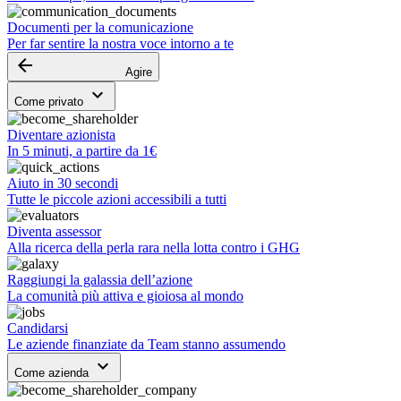
Documenti per la comunicazione
Per far sentire la nostra voce intorno a te
arrow_backward
Agire
keyboard_arrow_down
Come privato
Diventare azionista
In 5 minuti, a partire da 1€
Aiuto in 30 secondi
Tutte le piccole azioni accessibili a tutti
Diventa assessor
Alla ricerca della perla rara nella lotta contro i GHG
Raggiungi la galassia dell’azione
La comunità più attiva e gioiosa al mondo
Candidarsi
Le aziende finanziate da Team stanno assumendo
keyboard_arrow_down
Come azienda