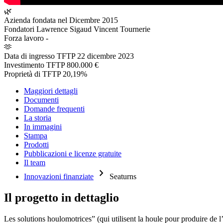
🌿
Azienda fondata nel
Dicembre 2015
Fondatori
Lawrence Sigaud Vincent Tournerie
Forza lavoro
-
🫶
Data di ingresso TFTP
22 dicembre 2023
Investimento TFTP
800.000 €
Proprietà di TFTP
20,19%
Maggiori dettagli
Documenti
Domande frequenti
La storia
In immagini
Stampa
Prodotti
Pubblicazioni e licenze gratuite
Il team
chevron_right
Innovazioni finanziate
Seaturns
Il progetto in dettaglio
Les solutions houlomotrices” (qui utilisent la houle pour produire de 