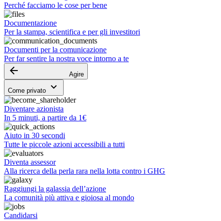
Perché facciamo le cose per bene
Documentazione
Per la stampa, scientifica e per gli investitori
Documenti per la comunicazione
Per far sentire la nostra voce intorno a te
arrow_backward
Agire
keyboard_arrow_down
Come privato
Diventare azionista
In 5 minuti, a partire da 1€
Aiuto in 30 secondi
Tutte le piccole azioni accessibili a tutti
Diventa assessor
Alla ricerca della perla rara nella lotta contro i GHG
Raggiungi la galassia dell’azione
La comunità più attiva e gioiosa al mondo
Candidarsi