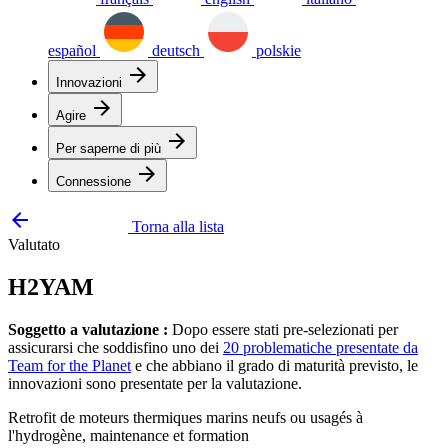
español
deutsch
polskie
arrow_forward
Innovazioni
arrow_forward
Agire
arrow_forward
Per saperne di più
arrow_forward
Connessione
arrow_backward
Torna alla lista
Valutato
H2YAM
Soggetto a valutazione :
Dopo essere stati pre-selezionati per
assicurarsi che soddisfino uno dei
20 problematiche presentate da
Team for the Planet
e che abbiano il grado di maturità previsto, le
innovazioni sono presentate per la valutazione.
Retrofit de moteurs thermiques marins neufs ou usagés à
l'hydrogène, maintenance et formation