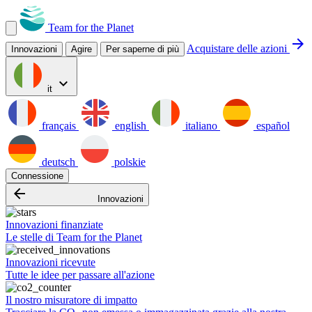
Team for the Planet
arrow_forward
Acquistare delle azioni
Innovazioni
Agire
Per saperne di più
expand_more
it
français
english
italiano
español
deutsch
polskie
Connessione
arrow_backward
Innovazioni
Innovazioni finanziate
Le stelle di Team for the Planet
Innovazioni ricevute
Tutte le idee per passare all'azione
Il nostro misuratore di impatto