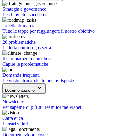
Strategia e governance
Le chiavi del successo
Tabella di marcia
Tutte le tappe per raggiungere il nostro obiettivo
20 problematiche
La lotta contro i gas serra
Il cambiamento climatico
Capire le problematiche
Domande frequenti
Le vostre domande, le nostre risposte
keyboard_arrow_down
Documentazione
Newsletter
Per saperne di più su Team for the Planet
Carta etica
I nostri valori
Documentazione legale