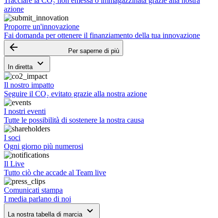
Tracciare la CO₂ non emessa o immagazzinata grazie alla nostra
azione
Proporre un'innovazione
Fai domanda per ottenere il finanziamento della tua innovazione
arrow_backward
Per saperne di più
keyboard_arrow_down
In diretta
Il nostro impatto
Seguire il CO₂ evitato grazie alla nostra azione
I nostri eventi
Tutte le possibilità di sostenere la nostra causa
I soci
Ogni giorno più numerosi
Il Live
Tutto ciò che accade al Team live
Comunicati stampa
I media parlano di noi
keyboard_arrow_down
La nostra tabella di marcia