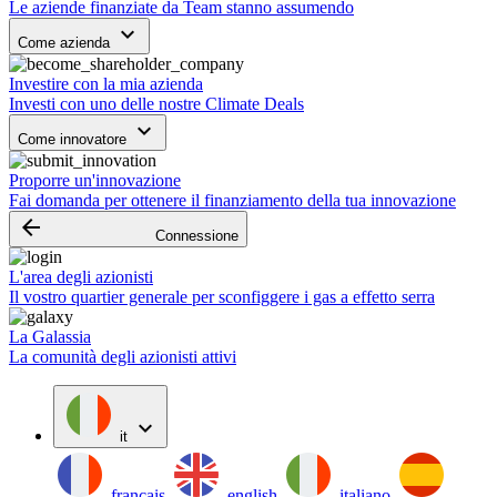
Le aziende finanziate da Team stanno assumendo
keyboard_arrow_down
Come azienda
Investire con la mia azienda
Investi con uno delle nostre Climate Deals
keyboard_arrow_down
Come innovatore
Proporre un'innovazione
Fai domanda per ottenere il finanziamento della tua innovazione
arrow_backward
Connessione
L'area degli azionisti
Il vostro quartier generale per sconfiggere i gas a effetto serra
La Galassia
La comunità degli azionisti attivi
expand_more
it
français
english
italiano