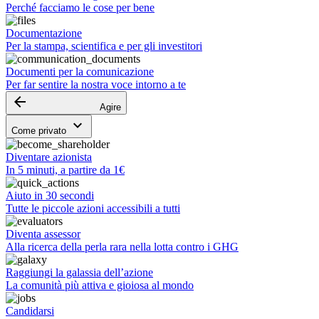
Perché facciamo le cose per bene
Documentazione
Per la stampa, scientifica e per gli investitori
Documenti per la comunicazione
Per far sentire la nostra voce intorno a te
arrow_backward
Agire
keyboard_arrow_down
Come privato
Diventare azionista
In 5 minuti, a partire da 1€
Aiuto in 30 secondi
Tutte le piccole azioni accessibili a tutti
Diventa assessor
Alla ricerca della perla rara nella lotta contro i GHG
Raggiungi la galassia dell’azione
La comunità più attiva e gioiosa al mondo
Candidarsi