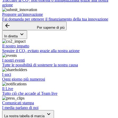
Tracciare la CO₂ non emessa o immagazzinata grazie alla nostra
azione
Proporre un'innovazione
Fai domanda per ottenere il finanziamento della tua innovazione
arrow_backward
Per saperne di più
keyboard_arrow_down
In diretta
Il nostro impatto
Seguire il CO₂ evitato grazie alla nostra azione
I nostri eventi
Tutte le possibilità di sostenere la nostra causa
I soci
Ogni giorno più numerosi
Il Live
Tutto ciò che accade al Team live
Comunicati stampa
I media parlano di noi
keyboard_arrow_down
La nostra tabella di marcia