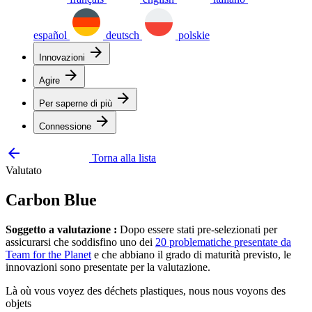
español
deutsch
polskie
arrow_forward
Innovazioni
arrow_forward
Agire
arrow_forward
Per saperne di più
arrow_forward
Connessione
arrow_backward
Torna alla lista
Valutato
Carbon Blue
Soggetto a valutazione :
Dopo essere stati pre-selezionati per
assicurarsi che soddisfino uno dei
20 problematiche presentate da
Team for the Planet
e che abbiano il grado di maturità previsto, le
innovazioni sono presentate per la valutazione.
Là où vous voyez des déchets plastiques, nous nous voyons des
objets