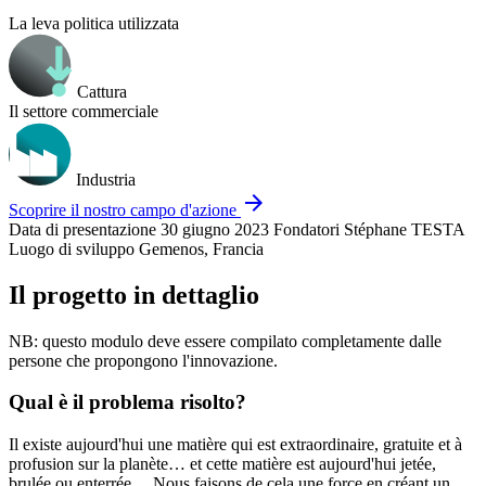
La leva politica utilizzata
Cattura
Il settore commerciale
Industria
arrow_forward
Scoprire il nostro campo d'azione
Data di presentazione
30 giugno 2023
Fondatori
Stéphane TESTA
Luogo di sviluppo
Gemenos, Francia
Il progetto in dettaglio
NB: questo modulo deve essere compilato completamente dalle
persone che propongono l'innovazione.
Qual è il problema risolto?
Il existe aujourd'hui une matière qui est extraordinaire, gratuite et à
profusion sur la planète… et cette matière est aujourd'hui jetée,
brulée ou enterrée… Nous faisons de cela une force en créant un