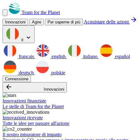
Team for the Planet
arrow_forward
Acquistare delle azioni
Innovazioni
Agire
Per saperne di più
expand_more
it
français
english
italiano
español
deutsch
polskie
Connessione
arrow_backward
Innovazioni
Innovazioni finanziate
Le stelle di Team for the Planet
Innovazioni ricevute
Tutte le idee per passare all'azione
Il nostro misuratore di impatto