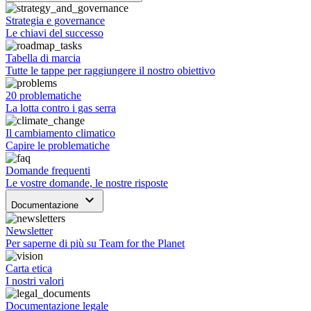
Strategia e governance
Le chiavi del successo
Tabella di marcia
Tutte le tappe per raggiungere il nostro obiettivo
20 problematiche
La lotta contro i gas serra
Il cambiamento climatico
Capire le problematiche
Domande frequenti
Le vostre domande, le nostre risposte
keyboard_arrow_down
Documentazione
Newsletter
Per saperne di più su Team for the Planet
Carta etica
I nostri valori
Documentazione legale