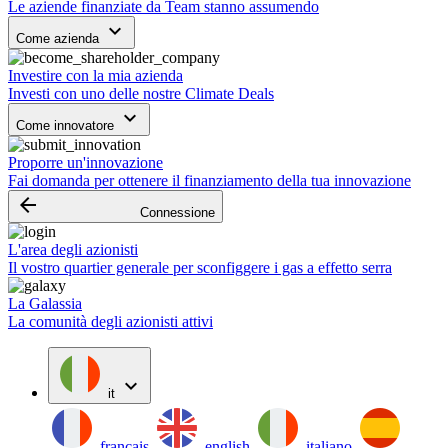
Le aziende finanziate da Team stanno assumendo
keyboard_arrow_down
Come azienda
Investire con la mia azienda
Investi con uno delle nostre Climate Deals
keyboard_arrow_down
Come innovatore
Proporre un'innovazione
Fai domanda per ottenere il finanziamento della tua innovazione
arrow_backward
Connessione
L'area degli azionisti
Il vostro quartier generale per sconfiggere i gas a effetto serra
La Galassia
La comunità degli azionisti attivi
expand_more
it
français
english
italiano