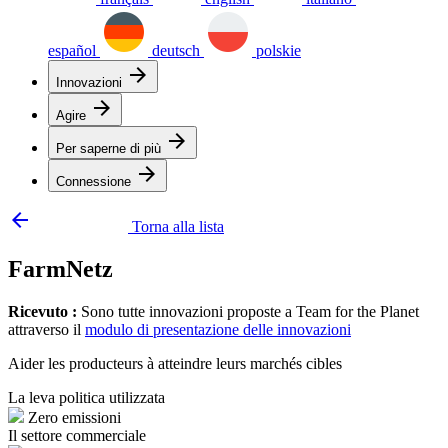
español
deutsch
polskie
arrow_forward
Innovazioni
arrow_forward
Agire
arrow_forward
Per saperne di più
arrow_forward
Connessione
arrow_backward
Torna alla lista
FarmNetz
Ricevuto :
Sono tutte innovazioni proposte a Team for the Planet
attraverso il
modulo di presentazione delle innovazioni
Aider les producteurs à atteindre leurs marchés cibles
La leva politica utilizzata
Zero emissioni
Il settore commerciale