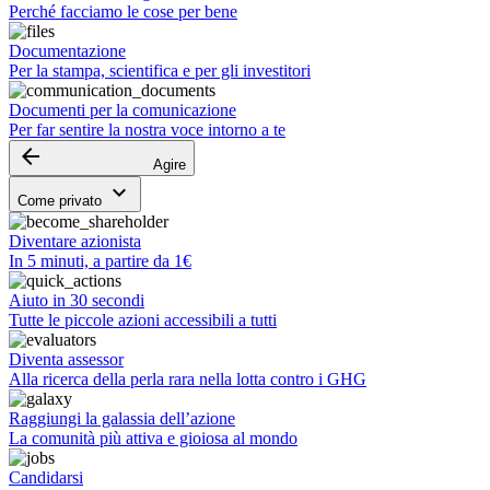
Perché facciamo le cose per bene
Documentazione
Per la stampa, scientifica e per gli investitori
Documenti per la comunicazione
Per far sentire la nostra voce intorno a te
arrow_backward
Agire
keyboard_arrow_down
Come privato
Diventare azionista
In 5 minuti, a partire da 1€
Aiuto in 30 secondi
Tutte le piccole azioni accessibili a tutti
Diventa assessor
Alla ricerca della perla rara nella lotta contro i GHG
Raggiungi la galassia dell’azione
La comunità più attiva e gioiosa al mondo
Candidarsi