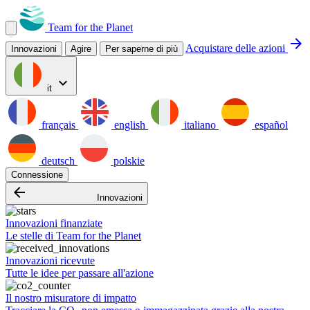
Team for the Planet
arrow_forward
Acquistare delle azioni
Innovazioni
Agire
Per saperne di più
expand_more
it
français
english
italiano
español
deutsch
polskie
Connessione
arrow_backward
Innovazioni
Innovazioni finanziate
Le stelle di Team for the Planet
Innovazioni ricevute
Tutte le idee per passare all'azione
Il nostro misuratore di impatto