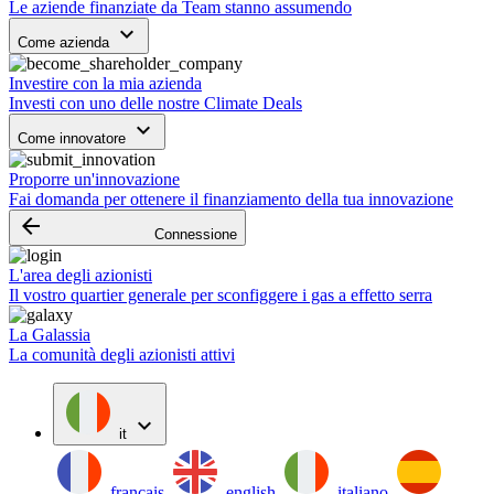
Le aziende finanziate da Team stanno assumendo
keyboard_arrow_down
Come azienda
Investire con la mia azienda
Investi con uno delle nostre Climate Deals
keyboard_arrow_down
Come innovatore
Proporre un'innovazione
Fai domanda per ottenere il finanziamento della tua innovazione
arrow_backward
Connessione
L'area degli azionisti
Il vostro quartier generale per sconfiggere i gas a effetto serra
La Galassia
La comunità degli azionisti attivi
expand_more
it
français
english
italiano