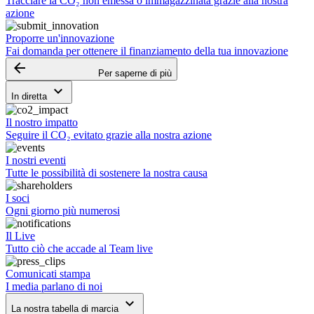
Tracciare la CO₂ non emessa o immagazzinata grazie alla nostra
azione
Proporre un'innovazione
Fai domanda per ottenere il finanziamento della tua innovazione
arrow_backward
Per saperne di più
keyboard_arrow_down
In diretta
Il nostro impatto
Seguire il CO₂ evitato grazie alla nostra azione
I nostri eventi
Tutte le possibilità di sostenere la nostra causa
I soci
Ogni giorno più numerosi
Il Live
Tutto ciò che accade al Team live
Comunicati stampa
I media parlano di noi
keyboard_arrow_down
La nostra tabella di marcia