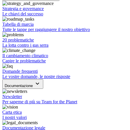
Strategia e governance
Le chiavi del successo
Tabella di marcia
Tutte le tappe per raggiungere il nostro obiettivo
20 problematiche
La lotta contro i gas serra
Il cambiamento climatico
Capire le problematiche
Domande frequenti
Le vostre domande, le nostre risposte
keyboard_arrow_down
Documentazione
Newsletter
Per saperne di più su Team for the Planet
Carta etica
I nostri valori
Documentazione legale