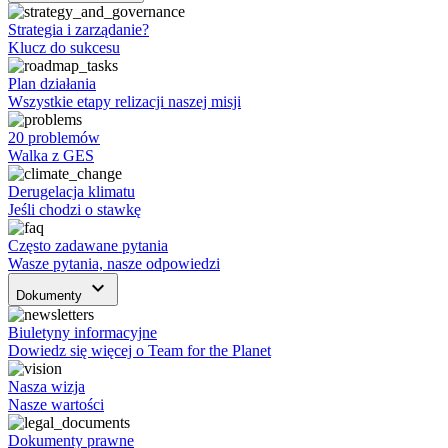
Strategia i zarządanie?
Klucz do sukcesu
Plan działania
Wszystkie etapy relizacji naszej misji
20 problemów
Walka z GES
Derugelacja klimatu
Jeśli chodzi o stawkę
Często zadawane pytania
Wasze pytania, nasze odpowiedzi
keyboard_arrow_down
Dokumenty
Biuletyny informacyjne
Dowiedz się więcej o Team for the Planet
Nasza wizja
Nasze wartości
Dokumenty prawne