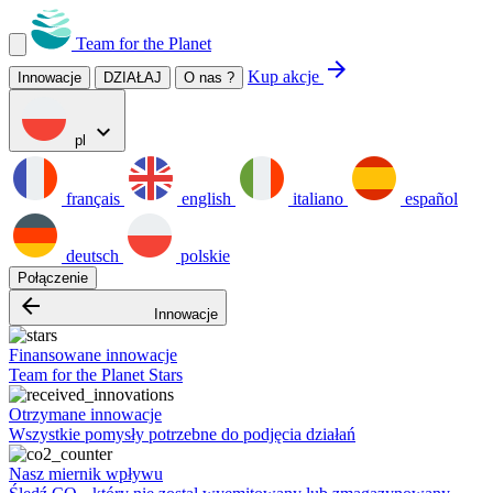
Team for the Planet
arrow_forward
Kup akcje
Innowacje
DZIAŁAJ
O nas ?
expand_more
pl
français
english
italiano
español
deutsch
polskie
Połączenie
arrow_backward
Innowacje
Finansowane innowacje
Team for the Planet Stars
Otrzymane innowacje
Wszystkie pomysły potrzebne do podjęcia działań
Nasz miernik wpływu