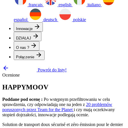
français
english
italiano
español
deutsch
polskie
arrow_forward
Innowacje
arrow_forward
DZIAŁAJ
arrow_forward
O nas ?
arrow_forward
Połączenie
arrow_backward
Powrót do listy!
Ocenione
HAPPYMOOV
Poddane pod ocenę :
Po wstępnym przefiltrowaniu w celu
sprawdzenia, czy odpowiadają one na jeden z
20 problemów
poruszonych przez Team for the Planet
i czy mają oczekiwany
stopień dojrzałości, innowacje podlegają ocenie.
Solution de transport doux sécurisé et zéro émission pour le dernier