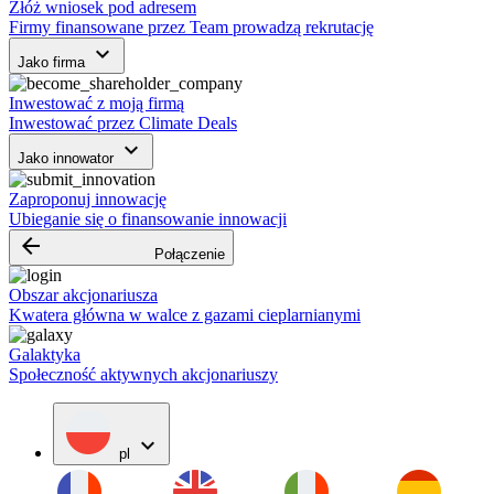
Złóż wniosek pod adresem
Firmy finansowane przez Team prowadzą rekrutację
keyboard_arrow_down
Jako firma
Inwestować z moją firmą
Inwestować przez Climate Deals
keyboard_arrow_down
Jako innowator
Zaproponuj innowację
Ubieganie się o finansowanie innowacji
arrow_backward
Połączenie
Obszar akcjonariusza
Kwatera główna w walce z gazami cieplarnianymi
Galaktyka
Społeczność aktywnych akcjonariuszy
expand_more
pl