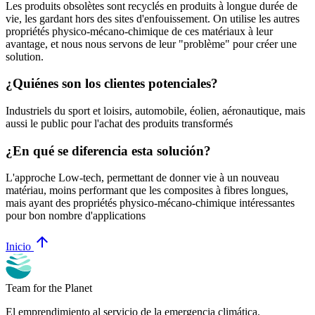
Les produits obsolètes sont recyclés en produits à longue durée de
vie, les gardant hors des sites d'enfouissement. On utilise les autres
propriétés physico-mécano-chimique de ces matériaux à leur
avantage, et nous nous servons de leur "problème" pour créer une
solution.
¿Quiénes son los clientes potenciales?
Industriels du sport et loisirs, automobile, éolien, aéronautique, mais
aussi le public pour l'achat des produits transformés
¿En qué se diferencia esta solución?
L'approche Low-tech, permettant de donner vie à un nouveau
matériau, moins performant que les composites à fibres longues,
mais ayant des propriétés physico-mécano-chimique intéressantes
pour bon nombre d'applications
arrow_upward
Inicio
Team for the Planet
El emprendimiento al servicio de la emergencia climática.