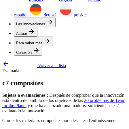
español
deutsch
polskie
arrow_forward
Las innovaciones
arrow_forward
Actuar
arrow_forward
Para saber más
arrow_forward
Conexión
arrow_backward
Volver a la lista
Evaluada
c7 composites
Sujetas a evaluaciones :
Después de comprobar que la innovación
está dentro del ámbito de los objetivos de las
20 problemas de Team
for the Planet
y que ha alcanzado una madurez suficiente, se está
evaluando la innovación.
Garder les matériaux composites hors des sites d'enfouissement