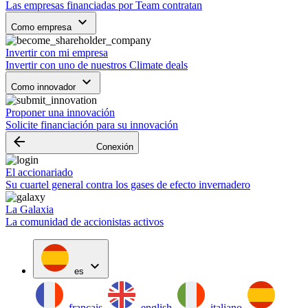
Las empresas financiadas por Team contratan
keyboard_arrow_down
Como empresa
Invertir con mi empresa
Invertir con uno de nuestros Climate deals
keyboard_arrow_down
Como innovador
Proponer una innovación
Solicite financiación para su innovación
arrow_backward
Conexión
El accionariado
Su cuartel general contra los gases de efecto invernadero
La Galaxia
La comunidad de accionistas activos
expand_more
es
français
english
italiano