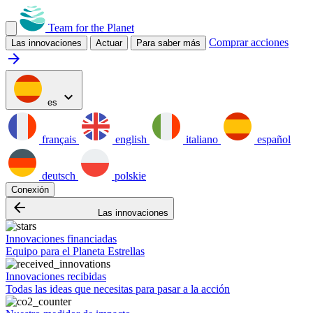
Team for the Planet
Comprar acciones
Las innovaciones
Actuar
Para saber más
arrow_forward
expand_more
es
français
english
italiano
español
deutsch
polskie
Conexión
arrow_backward
Las innovaciones
Innovaciones financiadas
Equipo para el Planeta Estrellas
Innovaciones recibidas
Todas las ideas que necesitas para pasar a la acción