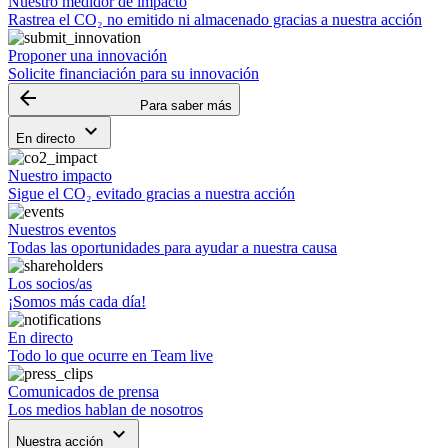
Nuestro medidor de impacto
Rastrea el CO₂ no emitido ni almacenado gracias a nuestra acción
Proponer una innovación
Solicite financiación para su innovación
arrow_backward
Para saber más
keyboard_arrow_down
En directo
Nuestro impacto
Sigue el CO₂ evitado gracias a nuestra acción
Nuestros eventos
Todas las oportunidades para ayudar a nuestra causa
Los socios/as
¡Somos más cada día!
En directo
Todo lo que ocurre en Team live
Comunicados de prensa
Los medios hablan de nosotros
keyboard_arrow_down
Nuestra acción