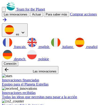
Team for the Planet
Comprar acciones
Las innovaciones
Actuar
Para saber más
arrow_forward
expand_more
es
français
english
italiano
español
deutsch
polskie
Conexión
arrow_backward
Las innovaciones
Innovaciones financiadas
Equipo para el Planeta Estrellas
Innovaciones recibidas
Todas las ideas que necesitas para pasar a la acción