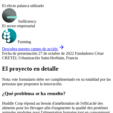
El efecto palanca utilizado
Sufficiency
El sector empresarial
Farming
arrow_forward
Descubra nuestro campo de acción
Fecha de presentación
27 de octubre de 2022
Fundadores
César
CRETEL
Urbanización
Saint-Herblain, Francia
El proyecto en detalle
Nota: este formulario debe ser cumplimentado en su totalidad por las
personas que proponen la innovación.
¿Qué problema se ha resuelto?
Huddle Corp répond au besoin d'amélioration de l'efficacité des
aliments pour les élevages afin d'augmenter la qualité des protéines
animales produites pour l'alimentation humaine tout en consommant