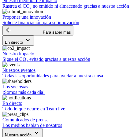
Nuestro medidor de impacto
Rastrea el CO₂ no emitido ni almacenado gracias a nuestra acción
Proponer una innovación
Solicite financiación para su innovación
arrow_backward
Para saber más
keyboard_arrow_down
En directo
Nuestro impacto
Sigue el CO₂ evitado gracias a nuestra acción
Nuestros eventos
Todas las oportunidades para ayudar a nuestra causa
Los socios/as
¡Somos más cada día!
En directo
Todo lo que ocurre en Team live
Comunicados de prensa
Los medios hablan de nosotros
keyboard_arrow_down
Nuestra acción