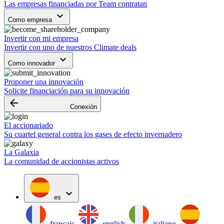
Las empresas financiadas por Team contratan
keyboard_arrow_down
Como empresa
Invertir con mi empresa
Invertir con uno de nuestros Climate deals
keyboard_arrow_down
Como innovador
Proponer una innovación
Solicite financiación para su innovación
arrow_backward
Conexión
El accionariado
Su cuartel general contra los gases de efecto invernadero
La Galaxia
La comunidad de accionistas activos
expand_more
es
français
english
italiano