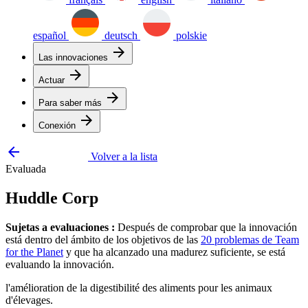
español
deutsch
polskie
arrow_forward
Las innovaciones
arrow_forward
Actuar
arrow_forward
Para saber más
arrow_forward
Conexión
arrow_backward
Volver a la lista
Evaluada
Huddle Corp
Sujetas a evaluaciones :
Después de comprobar que la innovación
está dentro del ámbito de los objetivos de las
20 problemas de Team
for the Planet
y que ha alcanzado una madurez suficiente, se está
evaluando la innovación.
l'amélioration de la digestibilité des aliments pour les animaux
d'élevages.