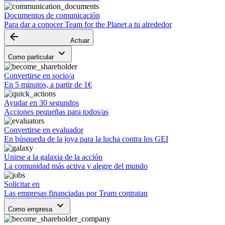
Documentos de comunicación
Para dar a conocer Team for the Planet a tu alrededor
arrow_backward
Actuar
keyboard_arrow_down
Como particular
Convertirse en socio/a
En 5 minutos, a partir de 1€
Ayudar en 30 segundos
Acciones pequeñas para todos/as
Convertirse en evaluador
En búsqueda de la joya para la lucha contra los GEI
Unirse a la galaxia de la acción
La comunidad más activa y alegre del mundo
Solicitar en
Las empresas financiadas por Team contratan
keyboard_arrow_down
Como empresa