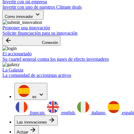
Invertir con mi empresa
Invertir con uno de nuestros Climate deals
keyboard_arrow_down
Como innovador
Proponer una innovación
Solicite financiación para su innovación
arrow_backward
Conexión
El accionariado
Su cuartel general contra los gases de efecto invernadero
La Galaxia
La comunidad de accionistas activos
expand_more
es
français
english
italiano
españ
arrow_forward
Las innovaciones
arrow_forward
Actuar