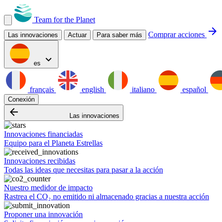
Team for the Planet
arrow_forward
Comprar acciones
Las innovaciones
Actuar
Para saber más
expand_more
es
français
english
italiano
español
Conexión
arrow_backward
Las innovaciones
Innovaciones financiadas
Equipo para el Planeta Estrellas
Innovaciones recibidas
Todas las ideas que necesitas para pasar a la acción
Nuestro medidor de impacto
Rastrea el CO₂ no emitido ni almacenado gracias a nuestra acción
Proponer una innovación