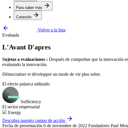
arrow_forward
Para saber más
arrow_forward
Conexión
arrow_backward
Volver a la lista
Evaluada
L'Avant D'apres
Sujetas a evaluaciones :
Después de comprobar que la innovación está
evaluando la innovación.
Démocratiser et développer un mode de vie plus sobre.
El efecto palanca utilizado
Sufficiency
El sector empresarial
Energy
arrow_forward
Descubra nuestro campo de acción
Fecha de presentación
6 de noviembre de 2022
Fundadores
Paul Mo