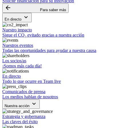
Solicite financiación para su innovación
arrow_backward
Para saber más
keyboard_arrow_down
En directo
Nuestro impacto
Sigue el CO₂ evitado gracias a nuestra acción
Nuestros eventos
Todas las oportunidades para ayudar a nuestra causa
Los socios/as
¡Somos más cada día!
En directo
Todo lo que ocurre en Team live
Comunicados de prensa
Los medios hablan de nosotros
keyboard_arrow_down
Nuestra acción
Estrategia y gobernanza
Las claves del éxito