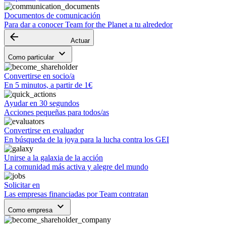
Documentos de comunicación
Para dar a conocer Team for the Planet a tu alrededor
arrow_backward
Actuar
keyboard_arrow_down
Como particular
Convertirse en socio/a
En 5 minutos, a partir de 1€
Ayudar en 30 segundos
Acciones pequeñas para todos/as
Convertirse en evaluador
En búsqueda de la joya para la lucha contra los GEI
Unirse a la galaxia de la acción
La comunidad más activa y alegre del mundo
Solicitar en
Las empresas financiadas por Team contratan
keyboard_arrow_down
Como empresa