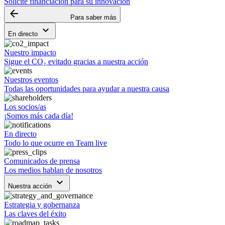
Solicite financiación para su innovación
arrow_backward
Para saber más
keyboard_arrow_down
En directo
Nuestro impacto
Sigue el CO₂ evitado gracias a nuestra acción
Nuestros eventos
Todas las oportunidades para ayudar a nuestra causa
Los socios/as
¡Somos más cada día!
En directo
Todo lo que ocurre en Team live
Comunicados de prensa
Los medios hablan de nosotros
keyboard_arrow_down
Nuestra acción
Estrategia y gobernanza
Las claves del éxito