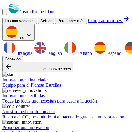
Team for the Planet
arrow_forward
Comprar acciones
Las innovaciones
Actuar
Para saber más
expand_more
es
français
english
italiano
español
Conexión
arrow_backward
Las innovaciones
Innovaciones financiadas
Equipo para el Planeta Estrellas
Innovaciones recibidas
Todas las ideas que necesitas para pasar a la acción
Nuestro medidor de impacto
Rastrea el CO₂ no emitido ni almacenado gracias a nuestra acción
Proponer una innovación