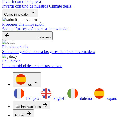
Invertir con mi empresa
Invertir con uno de nuestros Climate deals
keyboard_arrow_down
Como innovador
Proponer una innovación
Solicite financiación para su innovación
arrow_backward
Conexión
El accionariado
Su cuartel general contra los gases de efecto invernadero
La Galaxia
La comunidad de accionistas activos
expand_more
es
français
english
italiano
españ
arrow_forward
Las innovaciones
arrow_forward
Actuar