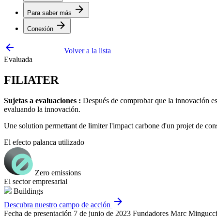
arrow_forward
Para saber más
arrow_forward
Conexión
arrow_backward
Volver a la lista
Evaluada
FILIATER
Sujetas a evaluaciones :
Después de comprobar que la innovación está
evaluando la innovación.
Une solution permettant de limiter l'impact carbone d'un projet de con
El efecto palanca utilizado
Zero emissions
El sector empresarial
Buildings
arrow_forward
Descubra nuestro campo de acción
Fecha de presentación
7 de junio de 2023
Fundadores
Marc Mingucc