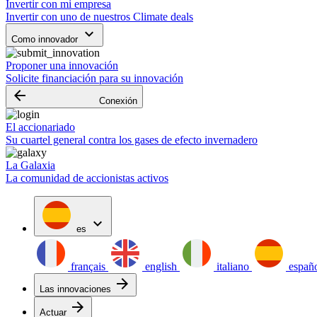
Invertir con mi empresa
Invertir con uno de nuestros Climate deals
keyboard_arrow_down
Como innovador
Proponer una innovación
Solicite financiación para su innovación
arrow_backward
Conexión
El accionariado
Su cuartel general contra los gases de efecto invernadero
La Galaxia
La comunidad de accionistas activos
expand_more
es
français
english
italiano
españ
arrow_forward
Las innovaciones
arrow_forward
Actuar