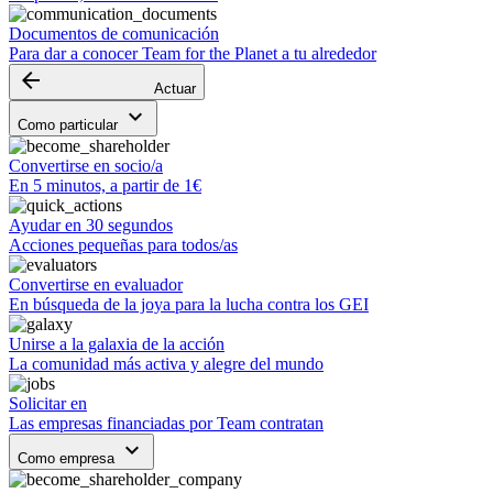
Documentos de comunicación
Para dar a conocer Team for the Planet a tu alrededor
arrow_backward
Actuar
keyboard_arrow_down
Como particular
Convertirse en socio/a
En 5 minutos, a partir de 1€
Ayudar en 30 segundos
Acciones pequeñas para todos/as
Convertirse en evaluador
En búsqueda de la joya para la lucha contra los GEI
Unirse a la galaxia de la acción
La comunidad más activa y alegre del mundo
Solicitar en
Las empresas financiadas por Team contratan
keyboard_arrow_down
Como empresa