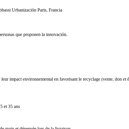
bbassi
Urbanización
Paris, Francia
 personas que proponen la innovación.
e leur impact environnemental en favorisant le recyclage (vente, don et é
5 et 35 ans
e main et dépensée lors de la livraison