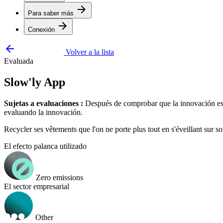
arrow_forward
Para saber más
arrow_forward
Conexión
arrow_backward
Volver a la lista
Evaluada
Slow'ly App
Sujetas a evaluaciones :
Después de comprobar que la innovación está
evaluando la innovación.
Recycler ses vêtements que l'on ne porte plus tout en s'éveillant sur 
El efecto palanca utilizado
Zero emissions
El sector empresarial
Other