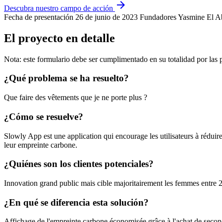
arrow_forward
Descubra nuestro campo de acción
Fecha de presentación
26 de junio de 2023
Fundadores
Yasmine El A
El proyecto en detalle
Nota: este formulario debe ser cumplimentado en su totalidad por las
¿Qué problema se ha resuelto?
Que faire des vêtements que je ne porte plus ?
¿Cómo se resuelve?
Slowly App est une application qui encourage les utilisateurs à réduir
leur empreinte carbone.
¿Quiénes son los clientes potenciales?
Innovation grand public mais cible majoritairement les femmes entre 2
¿En qué se diferencia esta solución?
Affichage de l'empreinte carbone économisée grâce à l'achat de second