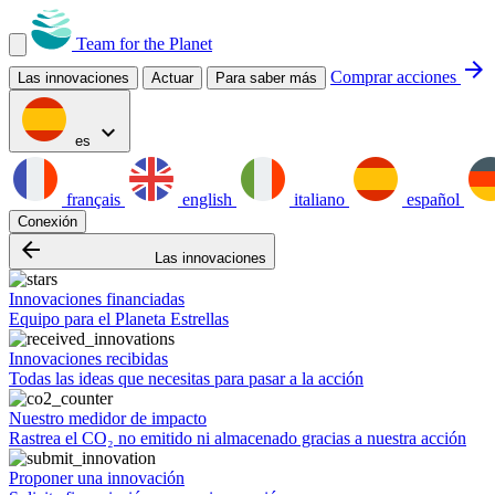
Team for the Planet
arrow_forward
Comprar acciones
Las innovaciones
Actuar
Para saber más
expand_more
es
français
english
italiano
español
Conexión
arrow_backward
Las innovaciones
Innovaciones financiadas
Equipo para el Planeta Estrellas
Innovaciones recibidas
Todas las ideas que necesitas para pasar a la acción
Nuestro medidor de impacto
Rastrea el CO₂ no emitido ni almacenado gracias a nuestra acción
Proponer una innovación