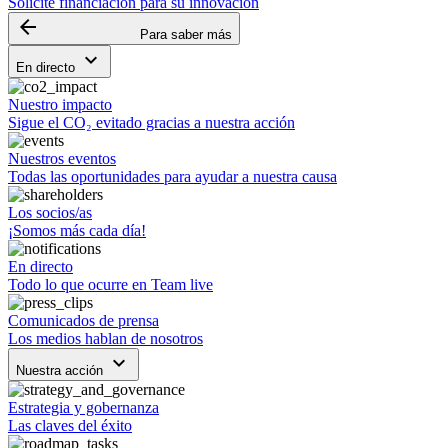
Solicite financiación para su innovación
arrow_backward
Para saber más
keyboard_arrow_down
En directo
Nuestro impacto
Sigue el CO₂ evitado gracias a nuestra acción
Nuestros eventos
Todas las oportunidades para ayudar a nuestra causa
Los socios/as
¡Somos más cada día!
En directo
Todo lo que ocurre en Team live
Comunicados de prensa
Los medios hablan de nosotros
keyboard_arrow_down
Nuestra acción
Estrategia y gobernanza
Las claves del éxito