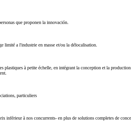
 personas que proponen la innovación.
imité a l'industrie en masse et/ou la délocalisation.
 plastiques à petite échelle, en intégrant la conception et la producti
ent.
iations, particuliers
x inférieur à nos concurrents- en plus de solutions completes de concep