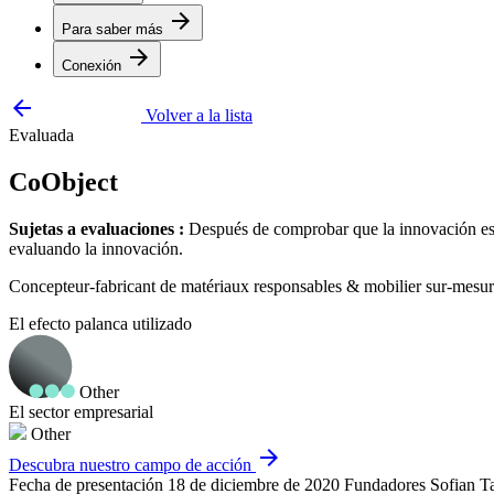
arrow_forward
Para saber más
arrow_forward
Conexión
arrow_backward
Volver a la lista
Evaluada
CoObject
Sujetas a evaluaciones :
Después de comprobar que la innovación está
evaluando la innovación.
Concepteur-fabricant de matériaux responsables & mobilier sur-mesu
El efecto palanca utilizado
Other
El sector empresarial
Other
arrow_forward
Descubra nuestro campo de acción
Fecha de presentación
18 de diciembre de 2020
Fundadores
Sofian T