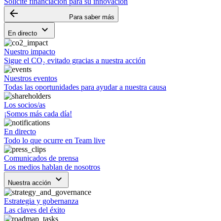
Solicite financiación para su innovación
arrow_backward
Para saber más
keyboard_arrow_down
En directo
Nuestro impacto
Sigue el CO₂ evitado gracias a nuestra acción
Nuestros eventos
Todas las oportunidades para ayudar a nuestra causa
Los socios/as
¡Somos más cada día!
En directo
Todo lo que ocurre en Team live
Comunicados de prensa
Los medios hablan de nosotros
keyboard_arrow_down
Nuestra acción
Estrategia y gobernanza
Las claves del éxito