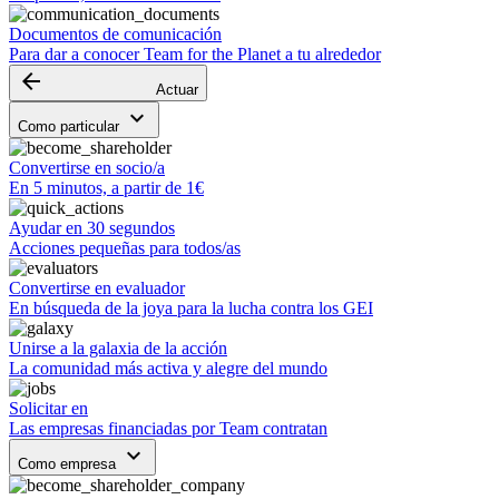
Documentos de comunicación
Para dar a conocer Team for the Planet a tu alrededor
arrow_backward
Actuar
keyboard_arrow_down
Como particular
Convertirse en socio/a
En 5 minutos, a partir de 1€
Ayudar en 30 segundos
Acciones pequeñas para todos/as
Convertirse en evaluador
En búsqueda de la joya para la lucha contra los GEI
Unirse a la galaxia de la acción
La comunidad más activa y alegre del mundo
Solicitar en
Las empresas financiadas por Team contratan
keyboard_arrow_down
Como empresa