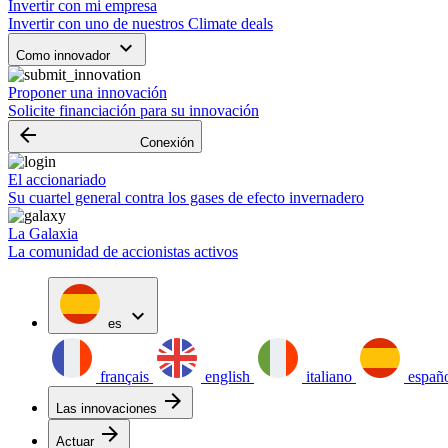
Invertir con mi empresa
Invertir con uno de nuestros Climate deals
keyboard_arrow_down
Como innovador
Proponer una innovación
Solicite financiación para su innovación
arrow_backward
Conexión
El accionariado
Su cuartel general contra los gases de efecto invernadero
La Galaxia
La comunidad de accionistas activos
expand_more
es
français
english
italiano
españ
arrow_forward
Las innovaciones
arrow_forward
Actuar