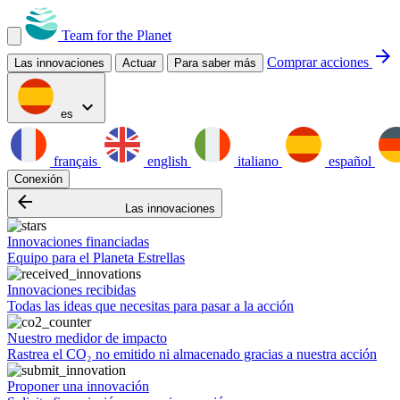
Team for the Planet
arrow_forward
Comprar acciones
Las innovaciones
Actuar
Para saber más
expand_more
es
français
english
italiano
español
Conexión
arrow_backward
Las innovaciones
Innovaciones financiadas
Equipo para el Planeta Estrellas
Innovaciones recibidas
Todas las ideas que necesitas para pasar a la acción
Nuestro medidor de impacto
Rastrea el CO₂ no emitido ni almacenado gracias a nuestra acción
Proponer una innovación