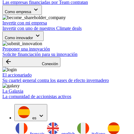
Las empresas financiadas por Team contratan
keyboard_arrow_down
Como empresa
Invertir con mi empresa
Invertir con uno de nuestros Climate deals
keyboard_arrow_down
Como innovador
Proponer una innovación
Solicite financiación para su innovación
arrow_backward
Conexión
El accionariado
Su cuartel general contra los gases de efecto invernadero
La Galaxia
La comunidad de accionistas activos
expand_more
es
français
english
italiano