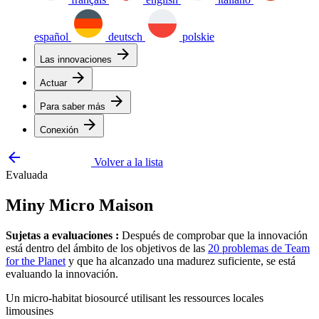
español
deutsch
polskie
arrow_forward
Las innovaciones
arrow_forward
Actuar
arrow_forward
Para saber más
arrow_forward
Conexión
arrow_backward
Volver a la lista
Evaluada
Miny Micro Maison
Sujetas a evaluaciones :
Después de comprobar que la innovación
está dentro del ámbito de los objetivos de las
20 problemas de Team
for the Planet
y que ha alcanzado una madurez suficiente, se está
evaluando la innovación.
Un micro-habitat biosourcé utilisant les ressources locales
limousines