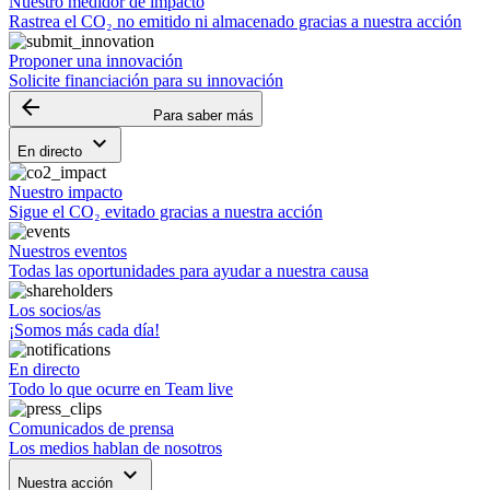
Nuestro medidor de impacto
Rastrea el CO₂ no emitido ni almacenado gracias a nuestra acción
Proponer una innovación
Solicite financiación para su innovación
arrow_backward
Para saber más
keyboard_arrow_down
En directo
Nuestro impacto
Sigue el CO₂ evitado gracias a nuestra acción
Nuestros eventos
Todas las oportunidades para ayudar a nuestra causa
Los socios/as
¡Somos más cada día!
En directo
Todo lo que ocurre en Team live
Comunicados de prensa
Los medios hablan de nosotros
keyboard_arrow_down
Nuestra acción