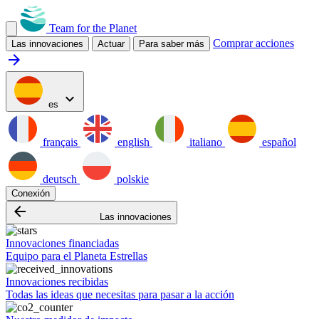
Team for the Planet
Comprar acciones
Las innovaciones
Actuar
Para saber más
arrow_forward
expand_more
es
français
english
italiano
español
deutsch
polskie
Conexión
arrow_backward
Las innovaciones
Innovaciones financiadas
Equipo para el Planeta Estrellas
Innovaciones recibidas
Todas las ideas que necesitas para pasar a la acción