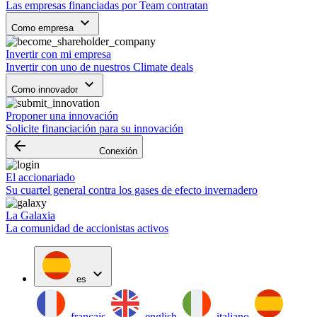
Las empresas financiadas por Team contratan
keyboard_arrow_down
Como empresa
Invertir con mi empresa
Invertir con uno de nuestros Climate deals
keyboard_arrow_down
Como innovador
Proponer una innovación
Solicite financiación para su innovación
arrow_backward
Conexión
El accionariado
Su cuartel general contra los gases de efecto invernadero
La Galaxia
La comunidad de accionistas activos
expand_more
es
français
english
italiano