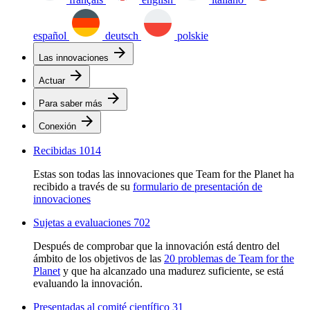
español
deutsch
polskie
arrow_forward
Las innovaciones
arrow_forward
Actuar
arrow_forward
Para saber más
arrow_forward
Conexión
Recibidas
1014
Estas son todas las innovaciones que Team for the Planet ha
recibido a través de su
formulario de presentación de
innovaciones
Sujetas a evaluaciones
702
Después de comprobar que la innovación está dentro del
ámbito de los objetivos de las
20 problemas de Team for the
Planet
y que ha alcanzado una madurez suficiente, se está
evaluando la innovación.
Presentadas al comité científico
31