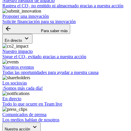
Nuestro medidor de impacto
Rastrea el CO₂ no emitido ni almacenado gracias a nuestra acción
Proponer una innovación
Solicite financiación para su innovación
arrow_backward
Para saber más
keyboard_arrow_down
En directo
Nuestro impacto
Sigue el CO₂ evitado gracias a nuestra acción
Nuestros eventos
Todas las oportunidades para ayudar a nuestra causa
Los socios/as
¡Somos más cada día!
En directo
Todo lo que ocurre en Team live
Comunicados de prensa
Los medios hablan de nosotros
keyboard_arrow_down
Nuestra acción