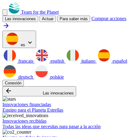
Team for the Planet
Comprar acciones
Las innovaciones
Actuar
Para saber más
arrow_forward
expand_more
es
français
english
italiano
español
deutsch
polskie
Conexión
arrow_backward
Las innovaciones
Innovaciones financiadas
Equipo para el Planeta Estrellas
Innovaciones recibidas
Todas las ideas que necesitas para pasar a la acción