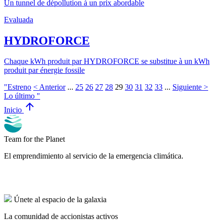
Un tunnel de dépollution à un prix abordable
Evaluada
HYDROFORCE
Chaque kWh produit par HYDROFORCE se substitue à un kWh
produit par énergie fossile
"Estreno
< Anterior
...
25
26
27
28
29
30
31
32
33
...
Siguiente >
Lo último "
arrow_upward
Inicio
Team for the Planet
El emprendimiento al servicio de la emergencia climática.
Únete al espacio de la galaxia
La comunidad de accionistas activos