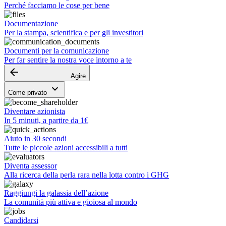
Perché facciamo le cose per bene
Documentazione
Per la stampa, scientifica e per gli investitori
Documenti per la comunicazione
Per far sentire la nostra voce intorno a te
arrow_backward
Agire
keyboard_arrow_down
Come privato
Diventare azionista
In 5 minuti, a partire da 1€
Aiuto in 30 secondi
Tutte le piccole azioni accessibili a tutti
Diventa assessor
Alla ricerca della perla rara nella lotta contro i GHG
Raggiungi la galassia dell’azione
La comunità più attiva e gioiosa al mondo
Candidarsi