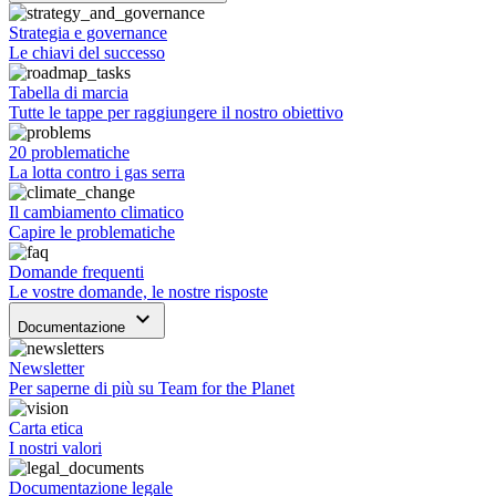
Strategia e governance
Le chiavi del successo
Tabella di marcia
Tutte le tappe per raggiungere il nostro obiettivo
20 problematiche
La lotta contro i gas serra
Il cambiamento climatico
Capire le problematiche
Domande frequenti
Le vostre domande, le nostre risposte
keyboard_arrow_down
Documentazione
Newsletter
Per saperne di più su Team for the Planet
Carta etica
I nostri valori
Documentazione legale