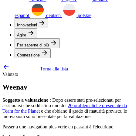
español
deutsch
polskie
arrow_forward
Innovazioni
arrow_forward
Agire
arrow_forward
Per saperne di più
arrow_forward
Connessione
arrow_backward
Torna alla lista
Valutato
Weenav
Soggetto a valutazione :
Dopo essere stati pre-selezionati per
assicurarsi che soddisfino uno dei
20 problematiche presentate da
Team for the Planet
e che abbiano il grado di maturità previsto, le
innovazioni sono presentate per la valutazione.
Passer à une navigation plus verte en passant à l'électrique