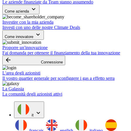
Le aziende finanziate da Team stanno assumendo
keyboard_arrow_down
Come azienda
Investire con la mia azienda
Investi con uno delle nostre Climate Deals
keyboard_arrow_down
Come innovatore
Proporre un'innovazione
Fai domanda per ottenere il finanziamento della tua innovazione
arrow_backward
Connessione
L'area degli azionisti
Il vostro quartier generale per sconfiggere i gas a effetto serra
La Galassia
La comunità degli azionisti attivi
expand_more
it
français
english
italiano