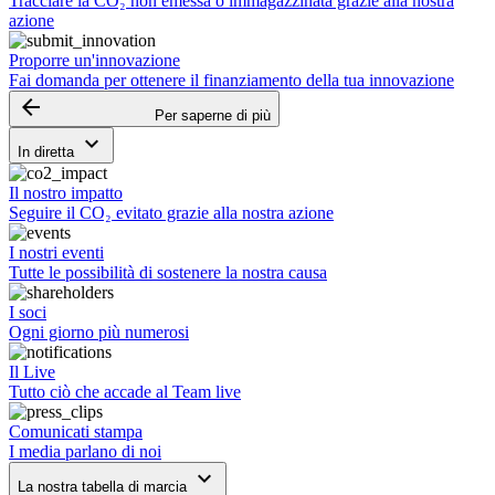
Tracciare la CO₂ non emessa o immagazzinata grazie alla nostra
azione
Proporre un'innovazione
Fai domanda per ottenere il finanziamento della tua innovazione
arrow_backward
Per saperne di più
keyboard_arrow_down
In diretta
Il nostro impatto
Seguire il CO₂ evitato grazie alla nostra azione
I nostri eventi
Tutte le possibilità di sostenere la nostra causa
I soci
Ogni giorno più numerosi
Il Live
Tutto ciò che accade al Team live
Comunicati stampa
I media parlano di noi
keyboard_arrow_down
La nostra tabella di marcia