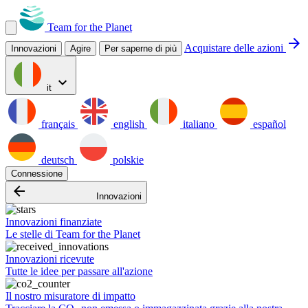
Team for the Planet
arrow_forward
Acquistare delle azioni
Innovazioni
Agire
Per saperne di più
expand_more
it
français
english
italiano
español
deutsch
polskie
Connessione
arrow_backward
Innovazioni
Innovazioni finanziate
Le stelle di Team for the Planet
Innovazioni ricevute
Tutte le idee per passare all'azione
Il nostro misuratore di impatto