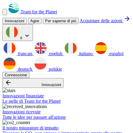
Team for the Planet
arrow_forward
Acquistare delle azioni
Innovazioni
Agire
Per saperne di più
expand_more
it
français
english
italiano
español
deutsch
polskie
Connessione
arrow_backward
Innovazioni
Innovazioni finanziate
Le stelle di Team for the Planet
Innovazioni ricevute
Tutte le idee per passare all'azione
Il nostro misuratore di impatto