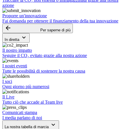
Tracciare la CO₂ non emessa o immagazzinata grazie alla nostra
azione
Proporre un'innovazione
Fai domanda per ottenere il finanziamento della tua innovazione
arrow_backward
Per saperne di più
keyboard_arrow_down
In diretta
Il nostro impatto
Seguire il CO₂ evitato grazie alla nostra azione
I nostri eventi
Tutte le possibilità di sostenere la nostra causa
I soci
Ogni giorno più numerosi
Il Live
Tutto ciò che accade al Team live
Comunicati stampa
I media parlano di noi
keyboard_arrow_down
La nostra tabella di marcia