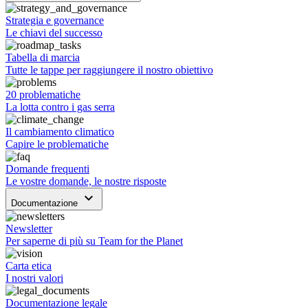
Strategia e governance
Le chiavi del successo
Tabella di marcia
Tutte le tappe per raggiungere il nostro obiettivo
20 problematiche
La lotta contro i gas serra
Il cambiamento climatico
Capire le problematiche
Domande frequenti
Le vostre domande, le nostre risposte
keyboard_arrow_down
Documentazione
Newsletter
Per saperne di più su Team for the Planet
Carta etica
I nostri valori
Documentazione legale