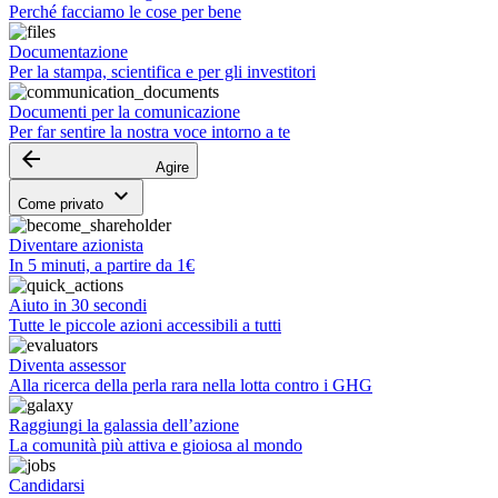
Perché facciamo le cose per bene
Documentazione
Per la stampa, scientifica e per gli investitori
Documenti per la comunicazione
Per far sentire la nostra voce intorno a te
arrow_backward
Agire
keyboard_arrow_down
Come privato
Diventare azionista
In 5 minuti, a partire da 1€
Aiuto in 30 secondi
Tutte le piccole azioni accessibili a tutti
Diventa assessor
Alla ricerca della perla rara nella lotta contro i GHG
Raggiungi la galassia dell’azione
La comunità più attiva e gioiosa al mondo
Candidarsi