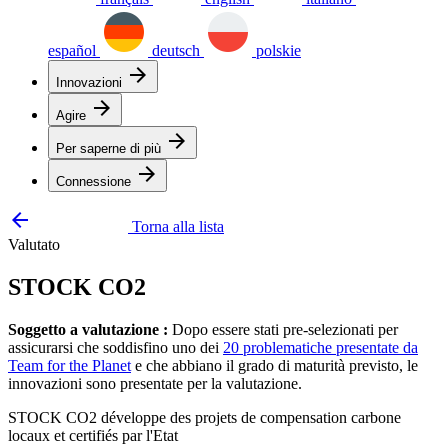
español
deutsch
polskie
arrow_forward
Innovazioni
arrow_forward
Agire
arrow_forward
Per saperne di più
arrow_forward
Connessione
arrow_backward
Torna alla lista
Valutato
STOCK CO2
Soggetto a valutazione :
Dopo essere stati pre-selezionati per
assicurarsi che soddisfino uno dei
20 problematiche presentate da
Team for the Planet
e che abbiano il grado di maturità previsto, le
innovazioni sono presentate per la valutazione.
STOCK CO2 développe des projets de compensation carbone
locaux et certifiés par l'Etat