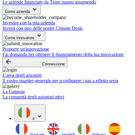
Le aziende finanziate da Team stanno assumendo
keyboard_arrow_down
Come azienda
Investire con la mia azienda
Investi con uno delle nostre Climate Deals
keyboard_arrow_down
Come innovatore
Proporre un'innovazione
Fai domanda per ottenere il finanziamento della tua innovazione
arrow_backward
Connessione
L'area degli azionisti
Il vostro quartier generale per sconfiggere i gas a effetto serra
La Galassia
La comunità degli azionisti attivi
expand_more
it
français
english
italiano