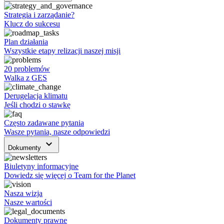
Strategia i zarządanie?
Klucz do sukcesu
Plan działania
Wszystkie etapy relizacji naszej misji
20 problemów
Walka z GES
Derugelacja klimatu
Jeśli chodzi o stawkę
Często zadawane pytania
Wasze pytania, nasze odpowiedzi
keyboard_arrow_down
Dokumenty
Biuletyny informacyjne
Dowiedz się więcej o Team for the Planet
Nasza wizja
Nasze wartości
Dokumenty prawne