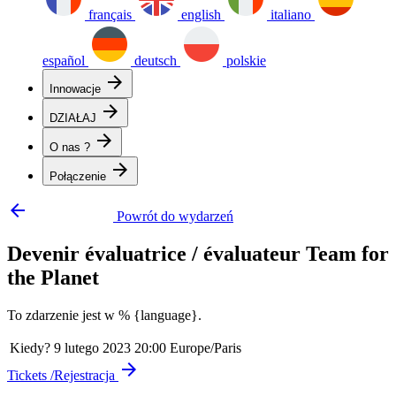
français
english
italiano
español
deutsch
polskie
arrow_forward
Innowacje
arrow_forward
DZIAŁAJ
arrow_forward
O nas ?
arrow_forward
Połączenie
arrow_backward
Powrót do wydarzeń
Devenir évaluatrice / évaluateur Team for
the Planet
To zdarzenie jest w % {language}.
Kiedy?
9 lutego 2023 20:00 Europe/Paris
arrow_forward
Tickets /Rejestracja