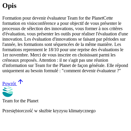
Opis
Formation pour devenir évaluateur Team for the PlanetCette
formation en visioconférence a pour objectif de vous présenter le
processus de sélection des innovations, vous former à nos critères
d'évaluation, vous présenter les outils pour réaliser l'évaluation d'une
innovation. Les évaluation d'innovations se faisant par périodes sur
l'année, les formations sont séquencées de la même manière. Les
formations reprennent le 18/10 pour une reprise des évaluations le
1er novembre. Merci de vous inscrire en choisissant parmi les
créneaux proposés. Attention : il ne s'agit pas une réunion
d'information sur Team for the Planet de façon générale. Elle répond
uniquement au besoin formulé : "comment devenir évaluateur ?"
arrow_upward
Powrót
Team for the Planet
Przesiębiorczość w służbie kryzysu klimatycznego