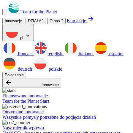
Team for the Planet
arrow_forward
Kup akcje
Innowacje
DZIAŁAJ
O nas ?
expand_more
pl
français
english
italiano
español
deutsch
polskie
Połączenie
arrow_backward
Innowacje
Finansowane innowacje
Team for the Planet Stars
Otrzymane innowacje
Wszystkie pomysły potrzebne do podjęcia działań
Nasz miernik wpływu