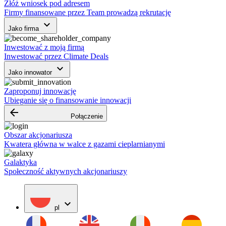
Złóż wniosek pod adresem
Firmy finansowane przez Team prowadzą rekrutację
keyboard_arrow_down
Jako firma
Inwestować z moją firmą
Inwestować przez Climate Deals
keyboard_arrow_down
Jako innowator
Zaproponuj innowację
Ubieganie się o finansowanie innowacji
arrow_backward
Połączenie
Obszar akcjonariusza
Kwatera główna w walce z gazami cieplarnianymi
Galaktyka
Społeczność aktywnych akcjonariuszy
expand_more
pl