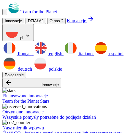
Team for the Planet
arrow_forward
Kup akcje
Innowacje
DZIAŁAJ
O nas ?
expand_more
pl
français
english
italiano
español
deutsch
polskie
Połączenie
arrow_backward
Innowacje
Finansowane innowacje
Team for the Planet Stars
Otrzymane innowacje
Wszystkie pomysły potrzebne do podjęcia działań
Nasz miernik wpływu