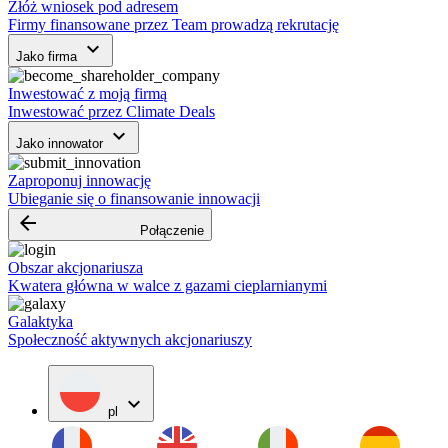
Złóż wniosek pod adresem
Firmy finansowane przez Team prowadzą rekrutację
keyboard_arrow_down
Jako firma
Inwestować z moją firmą
Inwestować przez Climate Deals
keyboard_arrow_down
Jako innowator
Zaproponuj innowację
Ubieganie się o finansowanie innowacji
arrow_backward
Połączenie
Obszar akcjonariusza
Kwatera główna w walce z gazami cieplarnianymi
Galaktyka
Społeczność aktywnych akcjonariuszy
expand_more
pl