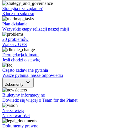
Strategia i zarządanie?
Klucz do sukcesu
Plan działania
Wszystkie etapy relizacji naszej misji
20 problemów
Walka z GES
Derugelacja klimatu
Jeśli chodzi o stawkę
Często zadawane pytania
Wasze pytania, nasze odpowiedzi
keyboard_arrow_down
Dokumenty
Biuletyny informacyjne
Dowiedz się więcej o Team for the Planet
Nasza wizja
Nasze wartości
Dokumenty prawne