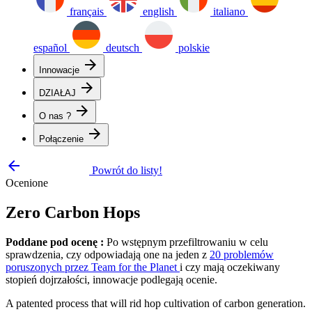
français
english
italiano
español
deutsch
polskie
arrow_forward
Innowacje
arrow_forward
DZIAŁAJ
arrow_forward
O nas ?
arrow_forward
Połączenie
arrow_backward
Powrót do listy!
Ocenione
Zero Carbon Hops
Poddane pod ocenę :
Po wstępnym przefiltrowaniu w celu
sprawdzenia, czy odpowiadają one na jeden z
20 problemów
poruszonych przez Team for the Planet
i czy mają oczekiwany
stopień dojrzałości, innowacje podlegają ocenie.
A patented process that will rid hop cultivation of carbon generation.