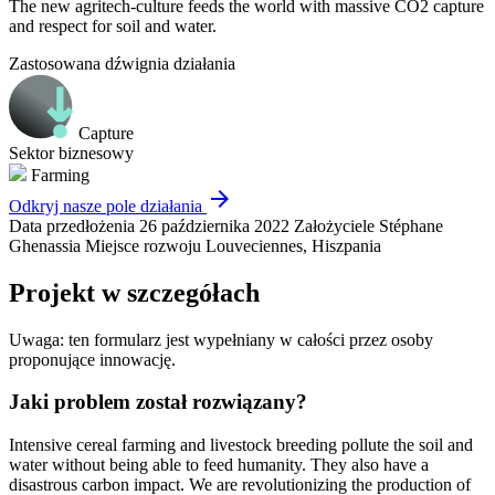
The new agritech-culture feeds the world with massive CO2 capture
and respect for soil and water.
Zastosowana dźwignia działania
Capture
Sektor biznesowy
Farming
arrow_forward
Odkryj nasze pole działania
Data przedłożenia
26 października 2022
Założyciele
Stéphane
Ghenassia
Miejsce rozwoju
Louveciennes, Hiszpania
Projekt w szczegółach
Uwaga: ten formularz jest wypełniany w całości przez osoby
proponujące innowację.
Jaki problem został rozwiązany?
Intensive cereal farming and livestock breeding pollute the soil and
water without being able to feed humanity. They also have a
disastrous carbon impact. We are revolutionizing the production of