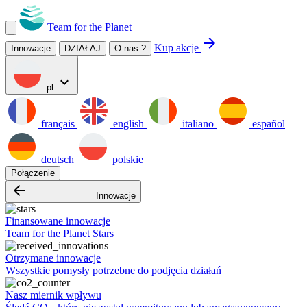
Team for the Planet
arrow_forward
Kup akcje
Innowacje
DZIAŁAJ
O nas ?
expand_more
pl
français
english
italiano
español
deutsch
polskie
Połączenie
arrow_backward
Innowacje
Finansowane innowacje
Team for the Planet Stars
Otrzymane innowacje
Wszystkie pomysły potrzebne do podjęcia działań
Nasz miernik wpływu