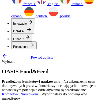
français
english
italiano
español
deutsch
polskie
arrow_forward
Innowacje
arrow_forward
DZIAŁAJ
arrow_forward
O nas ?
arrow_forward
Połączenie
arrow_backward
Powrót do listy!
Wybrane
OASIS Food&Feed
Przedłożone komitetowi naukowemu :
Na zakończenie ocen
dokonywanych przez wolontariuszy oceniających, innowacje o
największym potencjale oddziaływania są przedstawiane
Komitetowi Naukowemu
. Wybór należy do obowiązków
menedżerów.