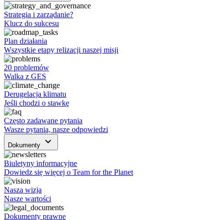
Strategia i zarządanie?
Klucz do sukcesu
Plan działania
Wszystkie etapy relizacji naszej misji
20 problemów
Walka z GES
Derugelacja klimatu
Jeśli chodzi o stawkę
Często zadawane pytania
Wasze pytania, nasze odpowiedzi
keyboard_arrow_down
Dokumenty
Biuletyny informacyjne
Dowiedz się więcej o Team for the Planet
Nasza wizja
Nasze wartości
Dokumenty prawne