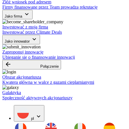
Złóż wniosek pod adresem
Firmy finansowane przez Team prowadzą rekrutację
keyboard_arrow_down
Jako firma
Inwestować z moją firmą
Inwestować przez Climate Deals
keyboard_arrow_down
Jako innowator
Zaproponuj innowację
Ubieganie się o finansowanie innowacji
arrow_backward
Połączenie
Obszar akcjonariusza
Kwatera główna w walce z gazami cieplarnianymi
Galaktyka
Społeczność aktywnych akcjonariuszy
expand_more
pl