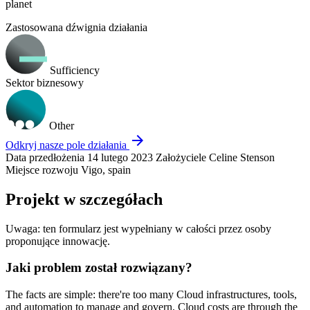
planet
Zastosowana dźwignia działania
Sufficiency
Sektor biznesowy
Other
arrow_forward
Odkryj nasze pole działania
Data przedłożenia
14 lutego 2023
Założyciele
Celine Stenson
Miejsce rozwoju
Vigo, spain
Projekt w szczegółach
Uwaga: ten formularz jest wypełniany w całości przez osoby
proponujące innowację.
Jaki problem został rozwiązany?
The facts are simple: there're too many Cloud infrastructures, tools,
and automation to manage and govern, Cloud costs are through the