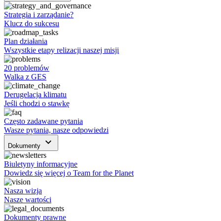
Strategia i zarządanie?
Klucz do sukcesu
Plan działania
Wszystkie etapy relizacji naszej misji
20 problemów
Walka z GES
Derugelacja klimatu
Jeśli chodzi o stawkę
Często zadawane pytania
Wasze pytania, nasze odpowiedzi
keyboard_arrow_down
Dokumenty
Biuletyny informacyjne
Dowiedz się więcej o Team for the Planet
Nasza wizja
Nasze wartości
Dokumenty prawne