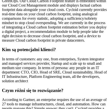
GreenOps. Our Cloud Carbon Footprint feature is embedded within
our Cloud Cost Management module and displays factual carbon
footprint data alongside your cloud costs. Cycloid currently provides
real-time data on your cloud carbon footprint, using analogical
comparisons for every statistic, adopting a sufficiency/sobriety
mindset to stop cloud overspending. We are currently in the process
of integrating a Cloud carbon footprint estimation before you deploy
a digital project, a recommendation module to help people take the
right decision to decrease cloud carbon footprint, and a device to
measure Cloud carbon footprint in private datacenters.
Kim są potencjalni klienci?
In terms of customers: any one, from enterprises, System integrator
and managed services provider, Startup and scale up to small and
medium size company. In terms of persona: any people in an IT
department: CTO, CIO, Head of SRE, Cloud sustainability, Head of
IT Infrastructure, Platform Engineering team, all the developers,
solution architect
Czym różni się to rozwiązanie?
According to Gartner, an enterprise requires the use of an average of
27 tools to manage infrastructures, cloud, and automation. How can
people manage this? Simple answer: they can't. Cycloid provides a