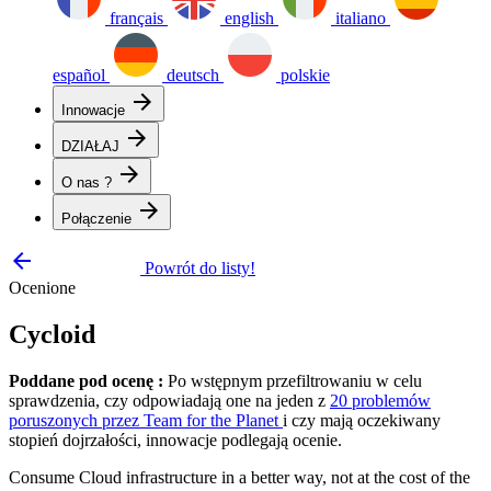
français
english
italiano
español
deutsch
polskie
arrow_forward
Innowacje
arrow_forward
DZIAŁAJ
arrow_forward
O nas ?
arrow_forward
Połączenie
arrow_backward
Powrót do listy!
Ocenione
Cycloid
Poddane pod ocenę :
Po wstępnym przefiltrowaniu w celu
sprawdzenia, czy odpowiadają one na jeden z
20 problemów
poruszonych przez Team for the Planet
i czy mają oczekiwany
stopień dojrzałości, innowacje podlegają ocenie.
Consume Cloud infrastructure in a better way, not at the cost of the