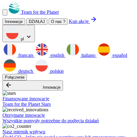
Team for the Planet
arrow_forward
Kup akcje
Innowacje
DZIAŁAJ
O nas ?
expand_more
pl
français
english
italiano
español
deutsch
polskie
Połączenie
arrow_backward
Innowacje
Finansowane innowacje
Team for the Planet Stars
Otrzymane innowacje
Wszystkie pomysły potrzebne do podjęcia działań
Nasz miernik wpływu