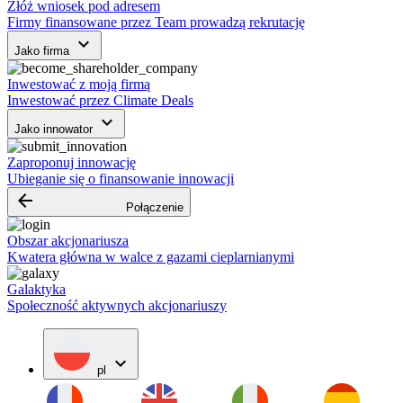
Złóż wniosek pod adresem
Firmy finansowane przez Team prowadzą rekrutację
keyboard_arrow_down
Jako firma
Inwestować z moją firmą
Inwestować przez Climate Deals
keyboard_arrow_down
Jako innowator
Zaproponuj innowację
Ubieganie się o finansowanie innowacji
arrow_backward
Połączenie
Obszar akcjonariusza
Kwatera główna w walce z gazami cieplarnianymi
Galaktyka
Społeczność aktywnych akcjonariuszy
expand_more
pl