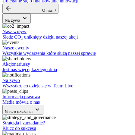
Ubieganie się o finansowanie innowacji
arrow_backward
O nas ?
keyboard_arrow_down
Na żywo
Nasz wpływ
Śledź CO₂ uniknięty dzięki naszej akcji
Nasze ewenty
Wszystkie wydarzenia które służą naszej sprawie
Akcjonariuszy
Jest nas więcej każdego dnia
Na żywo
Wszystko, co dzieje się w Team Live
Informacja prasowa
Media mówia o nas
keyboard_arrow_down
Nasze działania
Strategia i zarządanie?
Klucz do sukcesu