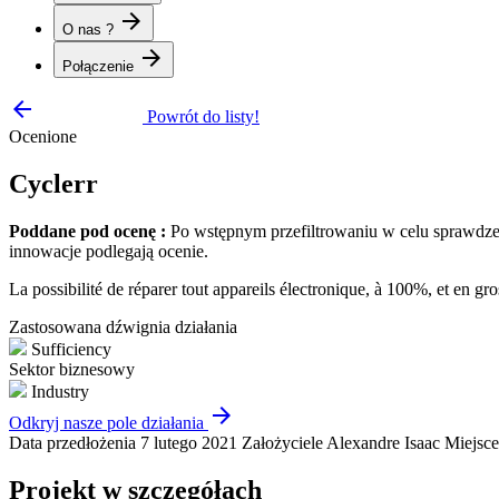
arrow_forward
O nas ?
arrow_forward
Połączenie
arrow_backward
Powrót do listy!
Ocenione
Cyclerr
Poddane pod ocenę :
Po wstępnym przefiltrowaniu w celu sprawdze
innowacje podlegają ocenie.
La possibilité de réparer tout appareils électronique, à 100%, et en gr
Zastosowana dźwignia działania
Sufficiency
Sektor biznesowy
Industry
arrow_forward
Odkryj nasze pole działania
Data przedłożenia
7 lutego 2021
Założyciele
Alexandre Isaac
Miejsc
Projekt w szczegółach