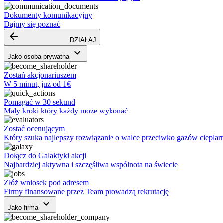
Dokumenty komunikacyjny
Dajmy się poznać
arrow_backward
DZIAŁAJ
keyboard_arrow_down
Jako osoba prywatna
Zostań akcjonariuszem
W 5 minut, już od 1€
Pomagać w 30 sekund
Mały kroki który każdy może wykonać
Zostać ocenującym
Który szuka najlepszy rozwiązanie o walce przeciwko gazów cieplar
Dołącz do Galaktyki akcji
Najbardziej aktywna i szczęśliwa wspólnota na świecie
Złóż wniosek pod adresem
Firmy finansowane przez Team prowadzą rekrutację
keyboard_arrow_down
Jako firma