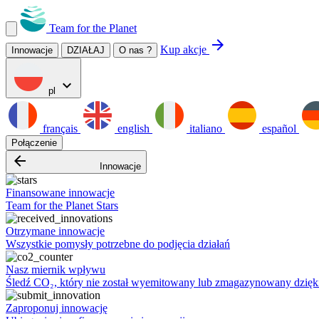
Team for the Planet
arrow_forward
Kup akcje
Innowacje
DZIAŁAJ
O nas ?
expand_more
pl
français
english
italiano
español
Połączenie
arrow_backward
Innowacje
Finansowane innowacje
Team for the Planet Stars
Otrzymane innowacje
Wszystkie pomysły potrzebne do podjęcia działań
Nasz miernik wpływu
Śledź CO₂, który nie został wyemitowany lub zmagazynowany dzięk
Zaproponuj innowację