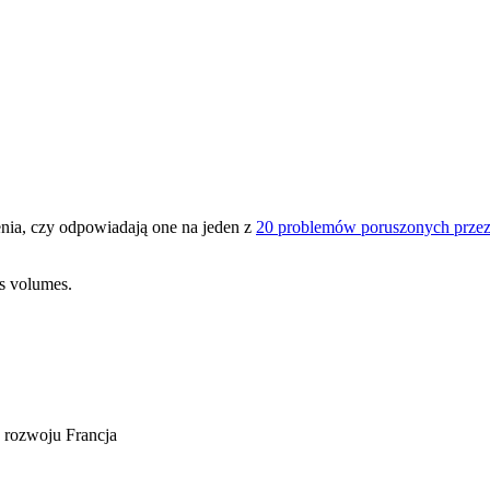
nia, czy odpowiadają one na jeden z
20 problemów poruszonych przez
os volumes.
e rozwoju
Francja