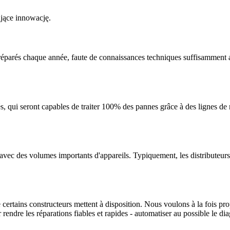
jące innowację.
s réparés chaque année, faute de connaissances techniques suffisamment av
és, qui seront capables de traiter 100% des pannes grâce à des lignes de r
 avec des volumes importants d'appareils. Typiquement, les distributeurs,
tains constructeurs mettent à disposition. Nous voulons à la fois propos
 rendre les réparations fiables et rapides - automatiser au possible le di