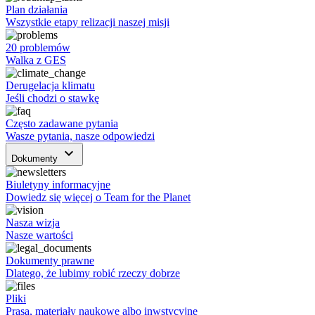
Plan działania
Wszystkie etapy relizacji naszej misji
20 problemów
Walka z GES
Derugelacja klimatu
Jeśli chodzi o stawkę
Często zadawane pytania
Wasze pytania, nasze odpowiedzi
keyboard_arrow_down
Dokumenty
Biuletyny informacyjne
Dowiedz się więcej o Team for the Planet
Nasza wizja
Nasze wartości
Dokumenty prawne
Dlatego, że lubimy robić rzeczy dobrze
Pliki
Prasa, materiały naukowe albo inwstycyjne