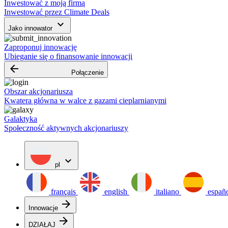
Inwestować z moją firmą
Inwestować przez Climate Deals
keyboard_arrow_down
Jako innowator
Zaproponuj innowację
Ubieganie się o finansowanie innowacji
arrow_backward
Połączenie
Obszar akcjonariusza
Kwatera główna w walce z gazami cieplarnianymi
Galaktyka
Społeczność aktywnych akcjonariuszy
expand_more
pl
français
english
italiano
españ
arrow_forward
Innowacje
arrow_forward
DZIAŁAJ