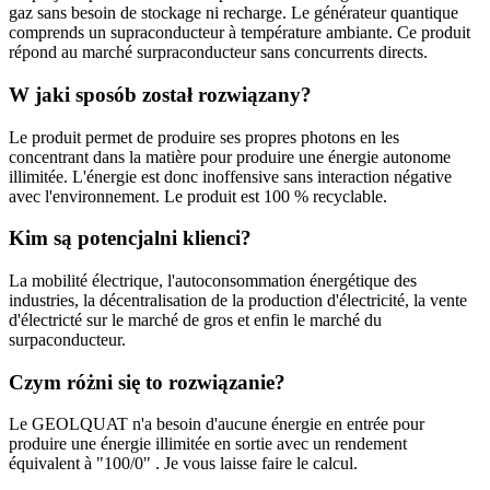
gaz sans besoin de stockage ni recharge. Le générateur quantique
comprends un supraconducteur à température ambiante. Ce produit
répond au marché surpraconducteur sans concurrents directs.
W jaki sposób został rozwiązany?
Le produit permet de produire ses propres photons en les
concentrant dans la matière pour produire une énergie autonome
illimitée. L'énergie est donc inoffensive sans interaction négative
avec l'environnement. Le produit est 100 % recyclable.
Kim są potencjalni klienci?
La mobilité électrique, l'autoconsommation énergétique des
industries, la décentralisation de la production d'électricité, la vente
d'électricté sur le marché de gros et enfin le marché du
surpaconducteur.
Czym różni się to rozwiązanie?
Le GEOLQUAT n'a besoin d'aucune énergie en entrée pour
produire une énergie illimitée en sortie avec un rendement
équivalent à "100/0" . Je vous laisse faire le calcul.