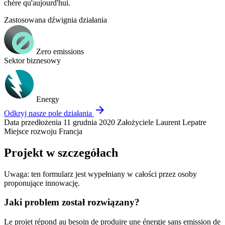
chère qu'aujourd'hui.
Zastosowana dźwignia działania
Zero emissions
Sektor biznesowy
Energy
arrow_forward
Odkryj nasze pole działania
Data przedłożenia
11 grudnia 2020
Założyciele
Laurent Lepatre
Miejsce rozwoju
Francja
Projekt w szczegółach
Uwaga: ten formularz jest wypełniany w całości przez osoby
proponujące innowację.
Jaki problem został rozwiązany?
Le projet répond au besoin de produire une énergie sans emission de