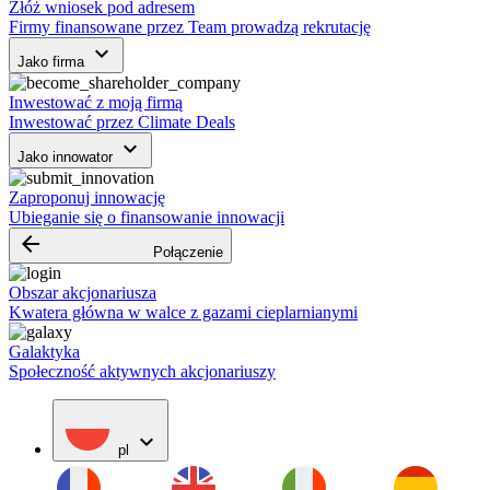
Złóż wniosek pod adresem
Firmy finansowane przez Team prowadzą rekrutację
keyboard_arrow_down
Jako firma
Inwestować z moją firmą
Inwestować przez Climate Deals
keyboard_arrow_down
Jako innowator
Zaproponuj innowację
Ubieganie się o finansowanie innowacji
arrow_backward
Połączenie
Obszar akcjonariusza
Kwatera główna w walce z gazami cieplarnianymi
Galaktyka
Społeczność aktywnych akcjonariuszy
expand_more
pl