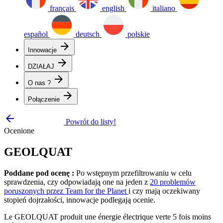
français
english
italiano
español
deutsch
polskie
arrow_forward
Innowacje
arrow_forward
DZIAŁAJ
arrow_forward
O nas ?
arrow_forward
Połączenie
arrow_backward
Powrót do listy!
Ocenione
GEOLQUAT
Poddane pod ocenę :
Po wstępnym przefiltrowaniu w celu
sprawdzenia, czy odpowiadają one na jeden z
20 problemów
poruszonych przez Team for the Planet
i czy mają oczekiwany
stopień dojrzałości, innowacje podlegają ocenie.
Le GEOLQUAT produit une énergie électrique verte 5 fois moins