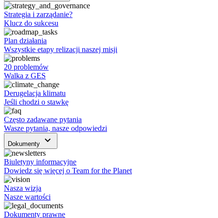
Strategia i zarządanie?
Klucz do sukcesu
Plan działania
Wszystkie etapy relizacji naszej misji
20 problemów
Walka z GES
Derugelacja klimatu
Jeśli chodzi o stawkę
Często zadawane pytania
Wasze pytania, nasze odpowiedzi
keyboard_arrow_down
Dokumenty
Biuletyny informacyjne
Dowiedz się więcej o Team for the Planet
Nasza wizja
Nasze wartości
Dokumenty prawne