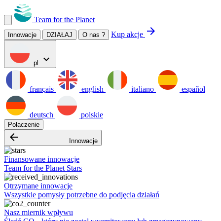
Team for the Planet
arrow_forward
Kup akcje
Innowacje
DZIAŁAJ
O nas ?
expand_more
pl
français
english
italiano
español
deutsch
polskie
Połączenie
arrow_backward
Innowacje
Finansowane innowacje
Team for the Planet Stars
Otrzymane innowacje
Wszystkie pomysły potrzebne do podjęcia działań
Nasz miernik wpływu