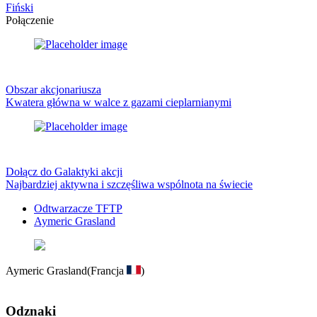
Fiński
Połączenie
Obszar akcjonariusza
Kwatera główna w walce z gazami cieplarnianymi
Dołącz do Galaktyki akcji
Najbardziej aktywna i szczęśliwa wspólnota na świecie
Odtwarzacze TFTP
Aymeric Grasland
Aymeric Grasland
(Francja
)
Odznaki