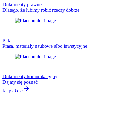
Dokumenty prawne
Dlatego, że lubimy robić rzeczy dobrze
Pliki
Prasa, materiały naukowe albo inwstycyjne
Dokumenty komunikacyjny
Dajmy się poznać
arrow_forward
Kup akcje