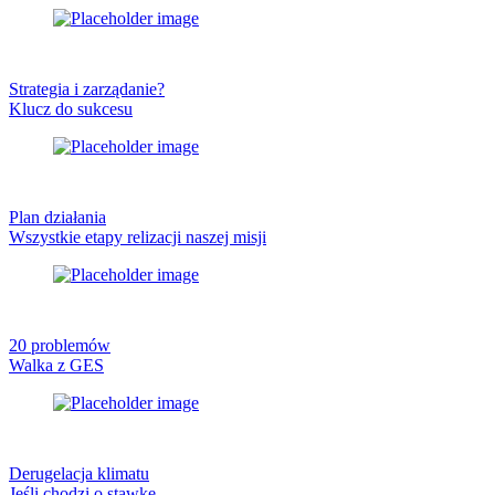
Strategia i zarządanie?
Klucz do sukcesu
Plan działania
Wszystkie etapy relizacji naszej misji
20 problemów
Walka z GES
Derugelacja klimatu
Jeśli chodzi o stawkę