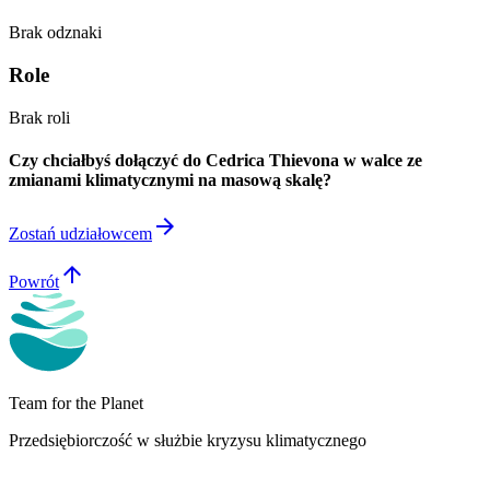
Brak odznaki
Role
Brak roli
Czy chciałbyś dołączyć do Cedrica Thievona w walce ze
zmianami klimatycznymi na masową skalę?
arrow_forward
Zostań udziałowcem
arrow_upward
Powrót
Team for the Planet
Przedsiębiorczość w służbie kryzysu klimatycznego