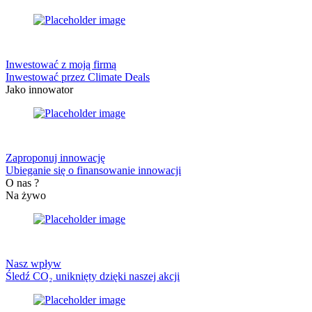
Inwestować z moją firmą
Inwestować przez Climate Deals
Jako innowator
Zaproponuj innowację
Ubieganie się o finansowanie innowacji
O nas ?
Na żywo
Nasz wpływ
Śledź CO₂ uniknięty dzięki naszej akcji