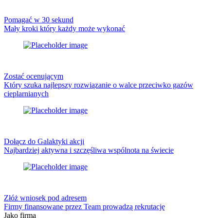
Pomagać w 30 sekund
Mały kroki który każdy może wykonać
Zostać ocenującym
Który szuka najlepszy rozwiązanie o walce przeciwko gazów
cieplarnianych
Dołącz do Galaktyki akcji
Najbardziej aktywna i szczęśliwa wspólnota na świecie
Złóż wniosek pod adresem
Firmy finansowane przez Team prowadzą rekrutację
Jako firma