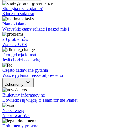
Strategia i zarządanie?
Klucz do sukcesu
Plan działania
Wszystkie etapy relizacji naszej misji
20 problemów
Walka z GES
Derugelacja klimatu
Jeśli chodzi o stawkę
Często zadawane pytania
Wasze pytania, nasze odpowiedzi
keyboard_arrow_down
Dokumenty
Biuletyny informacyjne
Dowiedz się więcej o Team for the Planet
Nasza wizja
Nasze wartości
Dokumenty prawne