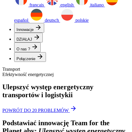
français
english
italiano
español
deutsch
polskie
arrow_forward
Innowacje
arrow_forward
DZIAŁAJ
arrow_forward
O nas ?
arrow_forward
Połączenie
Transport
Efektywność energetycznej
Ulepszyć występ energetyczny
transportów i logistykii
arrow_forward
POWRÓT DO 20 PROBLEMÓW
Podstawiać innowację Team for the
Planet aby:
Ulepszyć występ energetyczny