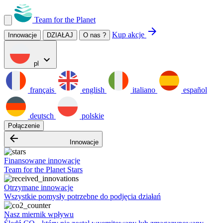
Team for the Planet
arrow_forward
Kup akcje
Innowacje
DZIAŁAJ
O nas ?
expand_more
pl
français
english
italiano
español
deutsch
polskie
Połączenie
arrow_backward
Innowacje
Finansowane innowacje
Team for the Planet Stars
Otrzymane innowacje
Wszystkie pomysły potrzebne do podjęcia działań
Nasz miernik wpływu