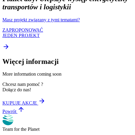
transportów i logistykii
Masz projekt związany z tymi tematami?
ZAPROPONOWAĆ
JEDEN PROJEKT
arrow_forward
Więcej informacji
More information coming soon
Chcesz nam pomoć ?
Dołącz do nas!
arrow_forward
KUPUJĘ AKCJE
arrow_upward
Powrót
Team for the Planet