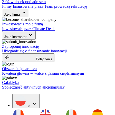
Złóż wniosek pod adresem
Firmy finansowane przez Team prowadzą rekrutację
keyboard_arrow_down
Jako firma
Inwestować z moją firmą
Inwestować przez Climate Deals
keyboard_arrow_down
Jako innowator
Zaproponuj innowację
Ubieganie się o finansowanie innowacji
arrow_backward
Połączenie
Obszar akcjonariusza
Kwatera główna w walce z gazami cieplarnianymi
Galaktyka
Społeczność aktywnych akcjonariuszy
expand_more
pl